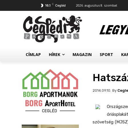
C
2026. augusztus 8. szombat
16.1
Cegléd
CÍMLAP
HÍREK
MAGAZIN
SPORT
KA
Hatszáz
By
Cegl
2014.09.10.
Országsze
óriásplak
szövetség (MJSZ) 