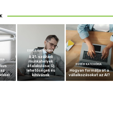
K
EGYÉB KATEGÓRIA
A 21. századi
RIA
munkahelyek
EGYÉB KATEGÓRIA
ikus
átalakulása: Új
 az
lehetőségek és
Hogyan formálja át a
ekkel
kihívások
vállalkozásokat az AI?