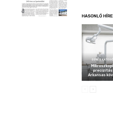
HASONLÓ HÍRE
EGYÉB KATEGÓ
Mikroszkop
precizitás
Arkansas köv