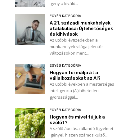
igény a kiváló...
EGYÉB KATEGÓRIA
A 21. századi munkahelyek
átalakulása: Új lehetőségek
és kihívások
Az utóbbi évtizedekben a
munkahelyek világa jelentős
változásokon ment...
EGYÉB KATEGÓRIA
Hogyan formálja át a
vállalkozásokat az AI?
Az utóbbi években a mesterséges
intelligencia (AI) hihetetlen
gyorsasággal...
EGYÉB KATEGÓRIA
Hogyan és mivel fújjuk a
szőlőt?
A szőlő ápolása állandó figyelmet
igényel, hiszen számos külső...