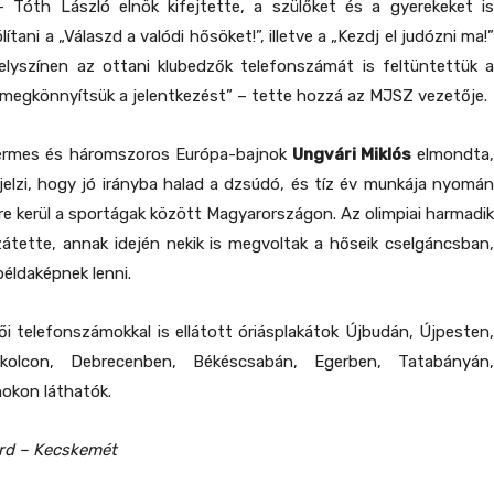
 – Tóth László elnök kifejtette, a szülőket és a gyerekeket is
tani a „Válaszd a valódi hősöket!”, illetve a „Kezdj el judózni ma!”
helyszínen az ottani klubedzők telefonszámát is feltüntettük 
megkönnyítsük a jelentkezést” – tette hozzá az MJSZ vezetője.
térmes és háromszoros Európa-bajnok
Ungvári Miklós
elmondta,
elzi, hogy jó irányba halad a dzsúdó, és tíz év munkája nyomán
re kerül a sportágak között Magyarországon. Az olimpiai harmadik
átette, annak idején nekik is megvoltak a hőseik cselgáncsban,
példaképnek lenni.
ői telefonszámokkal is ellátott óriásplakátok Újbudán, Újpesten,
skolcon, Debrecenben, Békéscsabán, Egerben, Tatabányán,
okon láthatók.
árd – Kecskemét