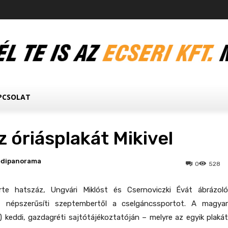
PCSOLAT
 óriásplakát Mikivel
edipanorama
0
528
rte hatszáz, Ungvári Miklóst és Csernoviczki Évát ábrázoló
át népszerűsíti szeptembertől a cselgáncssportot. A magyar
keddi, gazdagréti sajtótájékoztatóján – melyre az egyik plakát