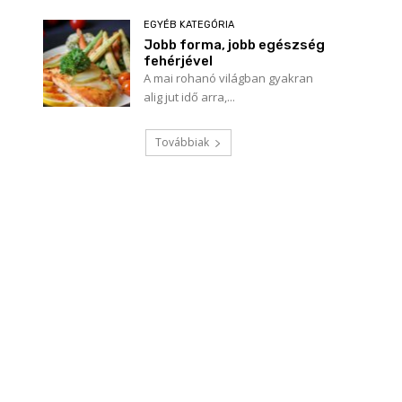
EGYÉB KATEGÓRIA
Jobb forma, jobb egészség
fehérjével
A mai rohanó világban gyakran
alig jut idő arra,...
Továbbiak
Név:*
E-
mail:*
Honlap: