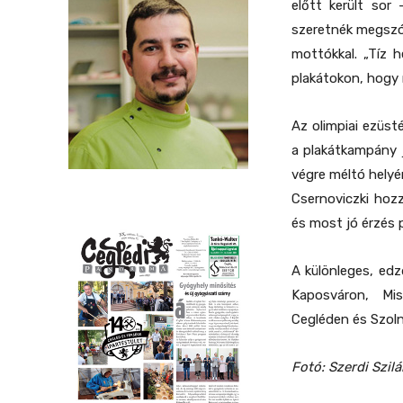
előtt került sor
szeretnék megszólí
mottókkal.
„Tíz 
plakátokon, hogy 
Az olimpiai ezüs
a plakátkampány j
végre méltó helyé
Csernoviczki hozz
és most jó érzés 
A különleges, edz
Kaposváron, Mi
Cegléden és Szoln
Fotó: Szerdi Szil