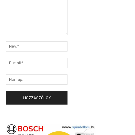
Hozzászólás:
Név:*
E-
mail:*
Honlap: