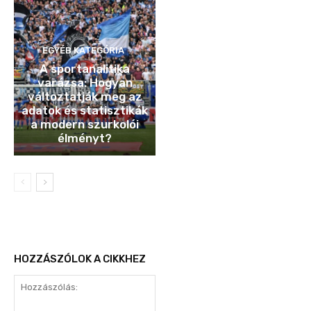
EGYÉB KATEGÓRIA
A sportanalitika
varázsa: Hogyan
változtatják meg az
adatok és statisztikák
a modern szurkolói
élményt?
HOZZÁSZÓLOK A CIKKHEZ