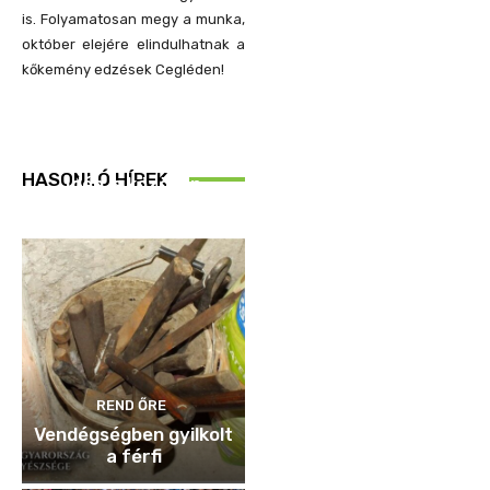
is. Folyamatosan megy a munka,
október elejére elindulhatnak a
kőkemény edzések Cegléden!
REND ŐRE
HASONLÓ HÍREK
Idén is közösen
ellenőriztek
REND ŐRE
Vendégségben gyilkolt
a férfi