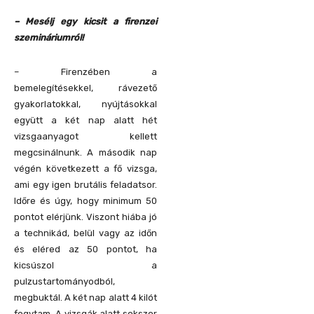
– Mesélj egy kicsit a firenzei
szemináriumról!
– Firenzében a
bemelegítésekkel, rávezető
gyakorlatokkal, nyújtásokkal
együtt a két nap alatt hét
vizsgaanyagot kellett
megcsinálnunk. A második nap
végén következett a fő vizsga,
ami egy igen brutális feladatsor.
Időre és úgy, hogy minimum 50
pontot elérjünk. Viszont hiába jó
a technikád, belül vagy az időn
és eléred az 50 pontot, ha
kicsúszol a
pulzustartományodból,
megbuktál. A két nap alatt 4 kilót
fogytam. A vizsgák alatt sokszor