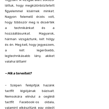
láttuk, hogy megkülönböztetett
figyelemmel kísérnek minket.
Nagyon felemelő érzés volt,
hogy többször meg is dicsérték
a technikánkat és a
hozzáállásunkat. Magyarok,
hárman vizsgáztunk, két hölgy
és én. Meg kell, hogy jegyezzem,
a két legerősebb,
legtechnikásabb lány, akiket
valaha láttam!
– Mik a terveitek?
– Szépen felépítjük hazánk
tactfit légiójának bázisait.
Nemsokára elindul a ceglédi
tactfit Facebook-os oldala,
valamint elkészítünk egy videót