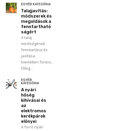
EGYÉB KATEGÓRIA
Talajjavítás:
módszerek és
megoldások a
fenntartható
ságért
A talaj
minőségének
fenntartása és
javítása
kiemelten fontos,
főleg...
EGYÉB
KATEGÓRIA
A nyári
hőség
kihívásai és
az
elektromos
kerékpárok
előnyei
A forró nyári