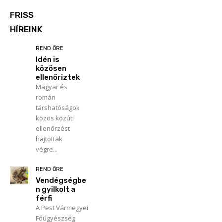
FRISS
HÍREINK
REND ŐRE
Idén is
közösen
ellenőriztek
Magyar és
román
társhatóságok
közös közúti
ellenőrzést
hajtottak
végre...
REND ŐRE
Vendégségbe
n gyilkolt a
férfi
A Pest Vármegyei
Főügyészség