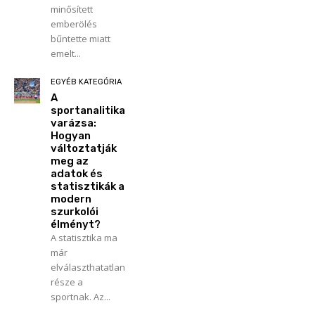
minősített
emberölés
bűntette miatt
emelt...
EGYÉB KATEGÓRIA
A
sportanalitika
varázsa:
Hogyan
változtatják
meg az
adatok és
statisztikák a
modern
szurkolói
élményt?
A statisztika ma
már
elválaszthatatlan
része a
sportnak. Az...