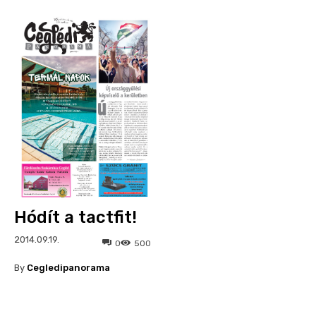
Hódít a tactfit!
2014.09.19.
0
500
By
Cegledipanorama