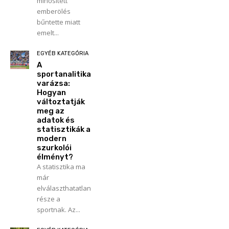
minősített
emberölés
bűntette miatt
emelt...
EGYÉB KATEGÓRIA
A
sportanalitika
varázsa:
Hogyan
változtatják
meg az
adatok és
statisztikák a
modern
szurkolói
élményt?
A statisztika ma
már
elválaszthatatlan
része a
sportnak. Az...