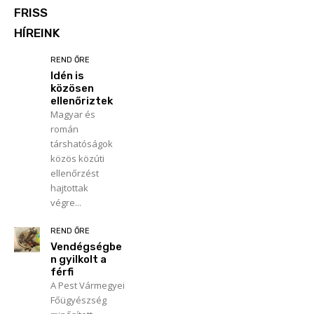
FRISS
HÍREINK
REND ŐRE
Idén is
közösen
ellenőriztek
Magyar és
román
társhatóságok
közös közúti
ellenőrzést
hajtottak
végre...
REND ŐRE
Vendégségbe
n gyilkolt a
férfi
A Pest Vármegyei
Főügyészség