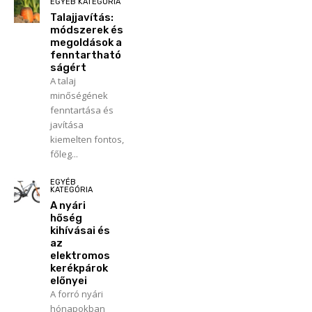
EGYÉB KATEGÓRIA
Talajjavítás:
módszerek és
megoldások a
fenntartható
ságért
A talaj
minőségének
fenntartása és
javítása
kiemelten fontos,
főleg...
EGYÉB
KATEGÓRIA
A nyári
hőség
kihívásai és
az
elektromos
kerékpárok
előnyei
A forró nyári
hónapokban