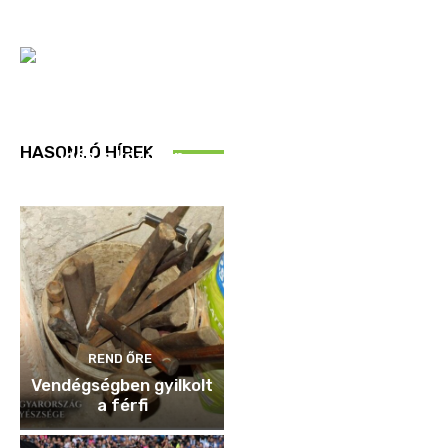
REND ŐRE
HASONLÓ HÍREK
Idén is közösen
ellenőriztek
REND ŐRE
Vendégségben gyilkolt
a férfi