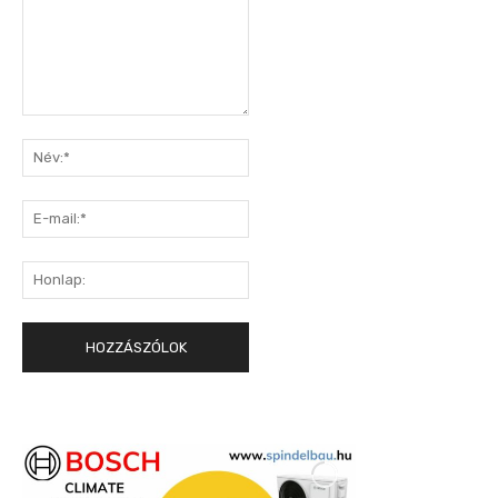
Hozzászólás:
Név:*
E-
mail:*
Honlap: