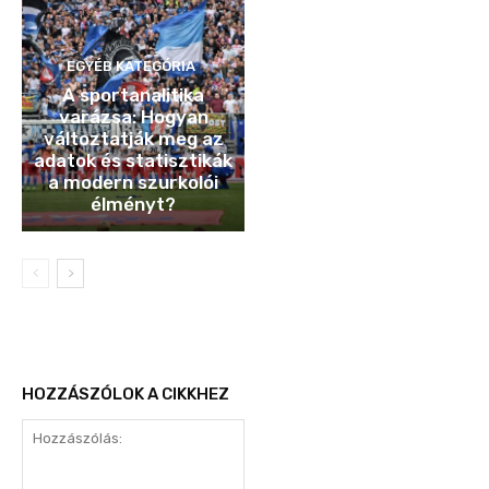
EGYÉB KATEGÓRIA
A sportanalitika
varázsa: Hogyan
változtatják meg az
adatok és statisztikák
a modern szurkolói
élményt?
HOZZÁSZÓLOK A CIKKHEZ