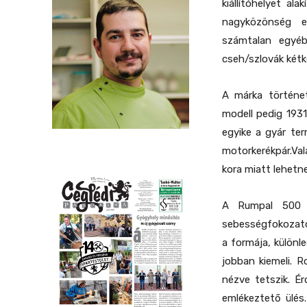
kiállítóhelyet al
nagyközönség e
számtalan egyé
cseh/szlovák kétk
A márka történet
modell pedig 193
egyike a gyár ter
motorkerékpár.Val
kora miatt lehetn
A Rumpal 500 k
sebességfokozaton
a formája, különl
jobban kiemeli. 
nézve tetszik. Ér
emlékeztető ülés