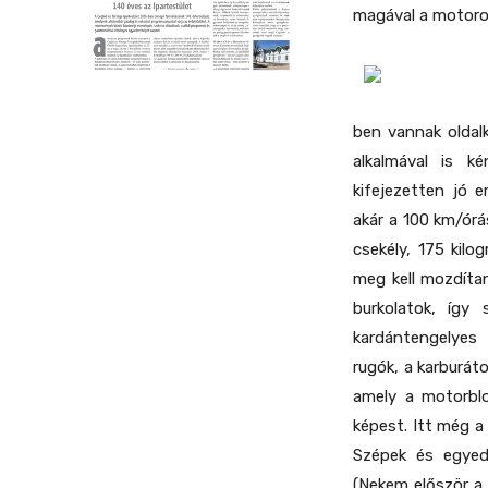
magával a motoro
ben vannak oldal
alkalmával is k
kifejezetten jó 
akár a 100 km/órá
csekély, 175 kilo
meg kell mozdítan
burkolatok, így 
kardántengelyes 
rugók, a karburát
amely a motorblo
képest. Itt még a
Szépek és egyedi
(Nekem először a