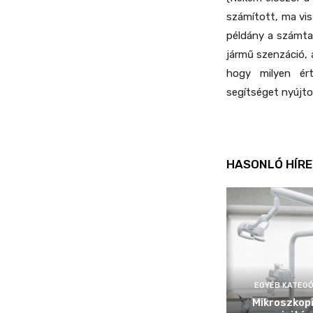
számított, ma vis
példány a számta
jármű szenzáció, 
hogy milyen ért
segítséget nyújtot
HASONLÓ HÍRE
EGYÉB KATEGÓ
Mikroszkop