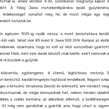
akítottak ki, amely október 4-én, szombaton megnyitja kapuit a
lőtt. A főleg Jawa motorkerékpárokra épülő gyűjtemény
b érdekességet vonultat még fel, de most mégis egy régi
erekűt mutatok be.
e egészen 1929-ig nyúlik vissza, a most bemutatásra kerülő
1-ből való, tehát már 83 éves! A Jawa 500 OHV Rumpal az elsők
mékeinek, olyannyira, hogy ez volt az első sorozatban gyártott
amivel több, mint ezer darab készült csak belőle, ezért nemcsak a
ek rá büszkék a gyűjtők.
öbcentis, egyhengeres, 4 ütemű, léghűtéses motorja 3
 keresztül, kardántengelyes hajtással rendelkezik. Nagyon szép
eges a kétszínű fényezése (bordó és krémszín), ami mindezt még
Robosztusnak, de mégis könnyednek hat, nekem minden oldalról
dekes a széles kormány, az akkoriban jellemző, a biciklinyeregre
. Itt még nem gondoltak a gyártók arra, hogy utast is vigyen