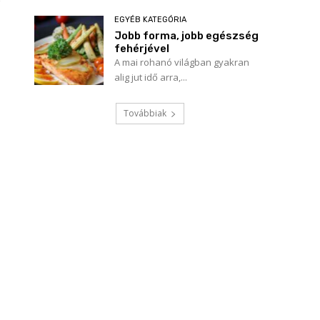
EGYÉB KATEGÓRIA
Jobb forma, jobb egészség
fehérjével
A mai rohanó világban gyakran
alig jut idő arra,...
Továbbiak