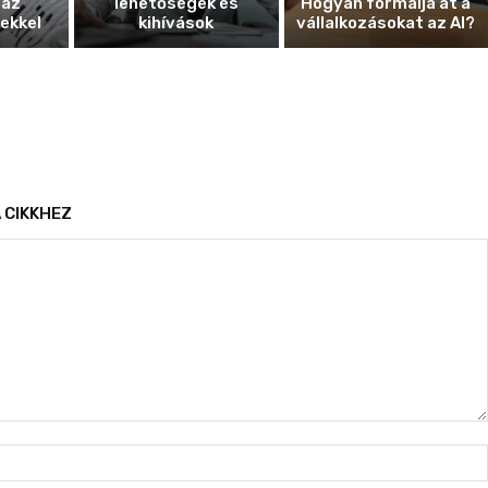
 az
lehetőségek és
Hogyan formálja át a
ekkel
kihívások
vállalkozásokat az AI?
 CIKKHEZ