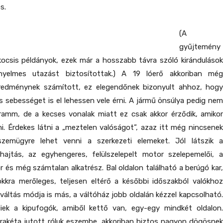
s.
(A
gyűjtemény
kocsis példányok, ezek már a hosszabb távra szóló kirándulások
ényelmes utazást biztosítottak.) A 19 lóerő akkoriban még
eredménynek számított, ez elegendőnek bizonyult ahhoz, hogy
s sebességet is el lehessen vele érni. A jármű önsúlya pedig nem
gramm, de a kecses vonalak miatt ez csak akkor érződik, amikor
i. Érdekes látni a „meztelen valóságot”, azaz itt még nincsenek
szemügyre lehet venni a szerkezeti elemeket. Jól látszik a
hajtás, az egyhengeres, felülszelepelt motor szelepemelői, a
or és még számtalan alkatrész. Bal oldalon található a berúgó kar,
kkra merőleges, teljesen eltérő a későbbi időszakból valókhoz
 váltás módja is más, a váltóház jobb oldalán kézzel kapcsolható.
ek a kipufogók, amiből kettő van, egy-egy mindkét oldalon.
 rakéta jutott róluk eszembe, akkoriban biztos nagyon dögösnek