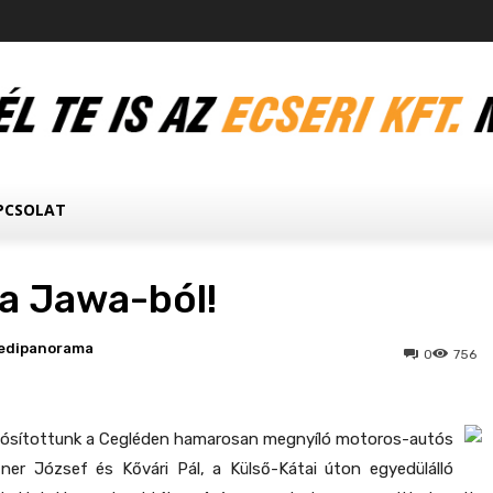
PCSOLAT
 a Jawa-ból!
edipanorama
0
756
ósítottunk a Cegléden hamarosan megnyíló motoros-autós
itner József és Kővári Pál, a Külső-Kátai úton egyedülálló