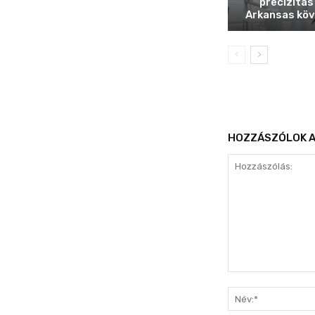
precizitás
Arkansas köv
HOZZÁSZÓLOK A
Hozzászólás: