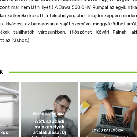
zont már nem látni ilyet.) A Jawa 500 OHV Rumpal az egyik ritka
lan kétkerekű között a telephelyen, ahol tulajdonképpen minden
aki kíváncsi, az hamarosan a saját szemével meggyőződhet arról,
ékek találhatók városunkban. (Köszönet Kővári Pálnak, aki
t az íráshoz.)
K
EGYÉB KATEGÓRIA
A 21. századi
RIA
munkahelyek
EGYÉB KATEGÓRIA
ikus
átalakulása: Új