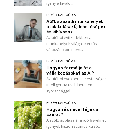
igény a kiváló...
EGYÉB KATEGÓRIA
A 21. századi munkahelyek
átalakulása: Új lehetőségek
és kihívások
Az utóbbi évtizedekben a
munkahelyek világa jelentős
változásokon ment...
EGYÉB KATEGÓRIA
Hogyan formálja át a
vállalkozásokat az AI?
Az utóbbi években a mesterséges
intelligencia (AI) hihetetlen
gyorsasággal...
EGYÉB KATEGÓRIA
Hogyan és mivel fújjuk a
szőlőt?
A szőlő ápolása állandó figyelmet
igényel, hiszen számos külső...