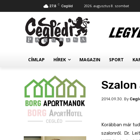
C
2026. augusztus 8. szombat
27.8
Cegléd
CÍMLAP
HÍREK
MAGAZIN
SPORT
KA
Szalon
By
Cegl
2014.09.30.
Korábban már tud
szalonról. Dr. Le