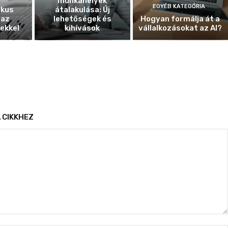
munkahelyek
EGYÉB KATEGÓRIA
ikus
átalakulása: Új
 az
lehetőségek és
Hogyan formálja át a
ekkel
kihívások
vállalkozásokat az AI?
 CIKKHEZ