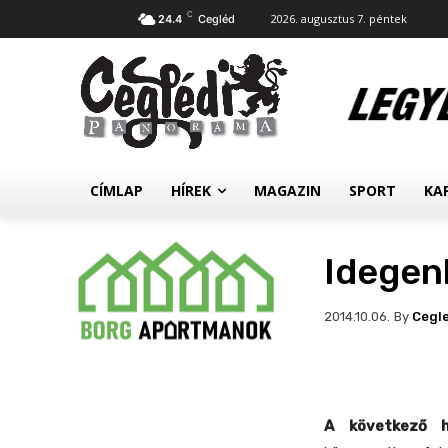
C
2026. augusztus 7. péntek
24.4
Cegléd
CÍMLAP
HÍREK
MAGAZIN
SPORT
KA
Idegen
By
Cegl
2014.10.06.
A következő h