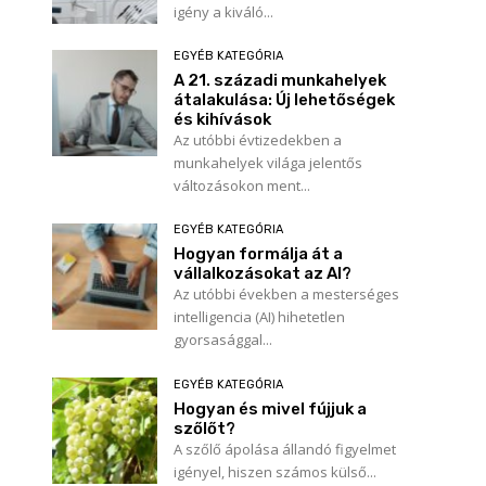
igény a kiváló...
EGYÉB KATEGÓRIA
A 21. századi munkahelyek
átalakulása: Új lehetőségek
és kihívások
Az utóbbi évtizedekben a
munkahelyek világa jelentős
változásokon ment...
EGYÉB KATEGÓRIA
Hogyan formálja át a
vállalkozásokat az AI?
Az utóbbi években a mesterséges
intelligencia (AI) hihetetlen
gyorsasággal...
EGYÉB KATEGÓRIA
Hogyan és mivel fújjuk a
szőlőt?
A szőlő ápolása állandó figyelmet
igényel, hiszen számos külső...