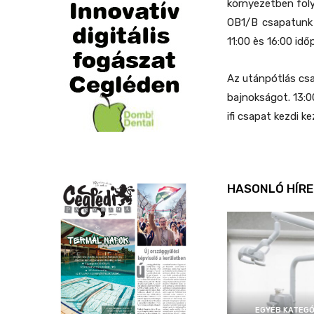
környezetben foly
OB1/B csapatunk M
11:00 ès 16:00 id
Az utánpótlás csap
bajnokságot. 13:0
ifi csapat kezdi 
HASONLÓ HÍRE
EGYÉB KATEGÓ