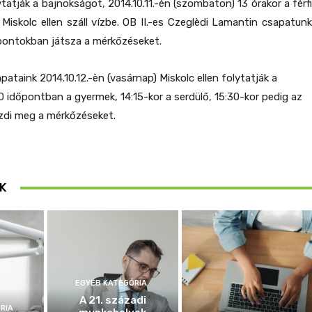
tatják a bajnokságot, 2014.10.11.-èn (szombaton) 13 órakor a fèrfi
iskolc ellen száll vízbe. OB II.-es Czeglèdi Lamantin csapatunk
őpontokban játsza a mérkőzéseket.
ataink 2014.10.12.-èn (vasárnap) Miskolc ellen folytatják a
0 időpontban a gyermek, 14:15-kor a serdülő, 15:30-kor pedig az
kezdi meg a mérkőzéseket.
K
EGYÉB KATEGÓRIA
A 21. századi
RIA