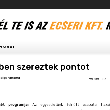
PCSOLAT
ben szereztek pontot
edipanorama
0
583
ét programja:
Az egyesületünk felnőtt csapatai hazai