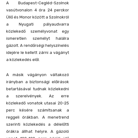
A Budapest-Cegléd-Szolnok
vasútvonalon 4 óra 24 perckor
Üllő és Monor között a Szolnokról
a Nyugati pályaudvarra
közlekedő személyvonat egy
ismeretlen személyt halálra
gázolt.
A rendőrségi helyszínelés
idejére le kellett zárni a vágányt
a közlekedés elől.
A másik vágányon váltakozó
irányban a biztonsági előírások
betartásával tudnak közlekedni
a szerelvények. Az erre
közlekedő vonatok utasai 20-25
perc késére számítsanak a
reggeli órákban.
A menetrend
szerinti közlekedés a délelőtti
órákra állhat helyre. A gázoló