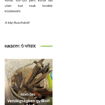
vonat 100-120 perc körüli idő
után tud csak tovább
közlekedni.
A kép illusztráció!
REND ŐRE
HASONLÓ HÍREK
Idén is közösen
ellenőriztek
REND ŐRE
Vendégségben gyilkolt