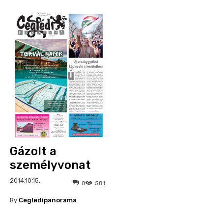
Gázolt a
személyvonat
2014.10.15.
0
581
By
Cegledipanorama