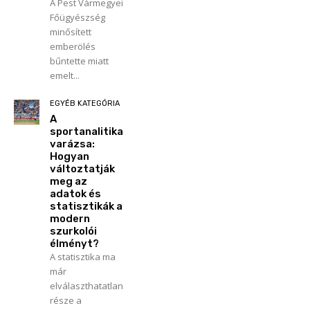
A Pest Vármegyei
Főügyészség
minősített
emberölés
bűntette miatt
emelt...
EGYÉB KATEGÓRIA
A
sportanalitika
varázsa:
Hogyan
változtatják
meg az
adatok és
statisztikák a
modern
szurkolói
élményt?
A statisztika ma
már
elválaszthatatlan
része a