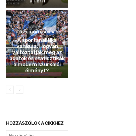
a férfi
EGYÉB KATEGÓRIA
A sportanalitika
varázsa: Hogyan
változtatják meg az
adatok és statisztikák
a modern szurkolói
élményt?
HOZZÁSZÓLOK A CIKKHEZ