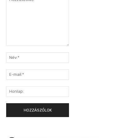
Hozzászólás:
Név:*
E-
mail:*
Honlap: