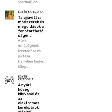
sportnak. Az...
EGYÉB KATEGÓRIA
Talajjavítás:
módszerek és
megoldások a
fenntartható
ságért
A talaj
minőségének
fenntartása és
javítása
kiemelten fontos,
főleg...
EGYÉB
KATEGÓRIA
A nyári
hőség
kihívásai és
az
elektromos
kerékpárok
előnyei