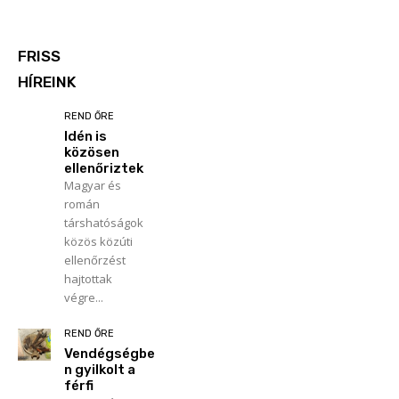
FRISS
HÍREINK
REND ŐRE
Idén is
közösen
ellenőriztek
Magyar és
román
társhatóságok
közös közúti
ellenőrzést
hajtottak
végre...
REND ŐRE
Vendégségbe
n gyilkolt a
férfi