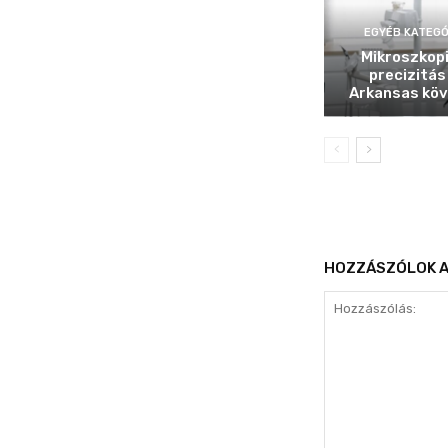
EGYÉB KATEGÓ
Mikroszkop
precizitás
Arkansas köv
HOZZÁSZÓLOK A