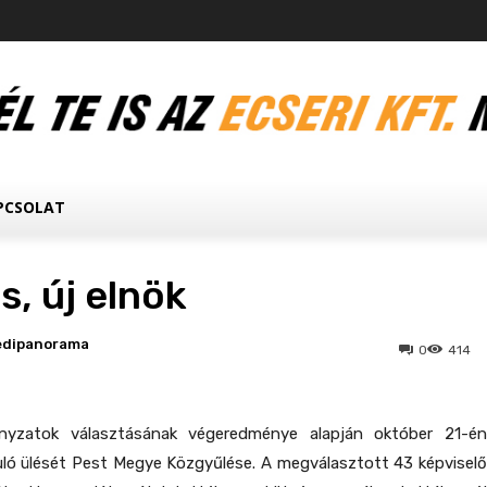
PCSOLAT
us, új elnök
edipanorama
0
414
nyzatok választásának végeredménye alapján október 21-én
uló ülését Pest Megye Közgyűlése. A megválasztott 43 képviselő