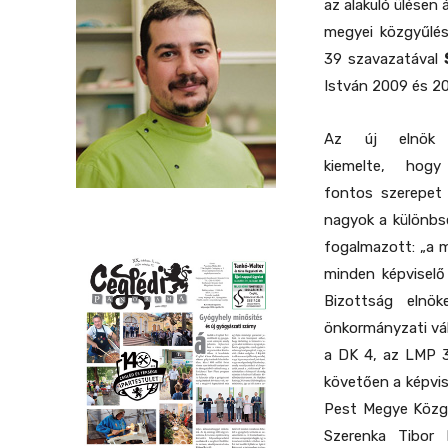
az alakuló ülésen
megyei közgyűlés
39 szavazatával
István 2009 és 20
Az új elnök k
kiemelte, hog
fontos szerepet 
nagyok a különbsé
fogalmazott: „a 
minden képviselő
Bizottság elnö
önkormányzati vá
a DK 4, az LMP 
követően a képvis
Pest Megye Közgyű
Szerenka Tibor 