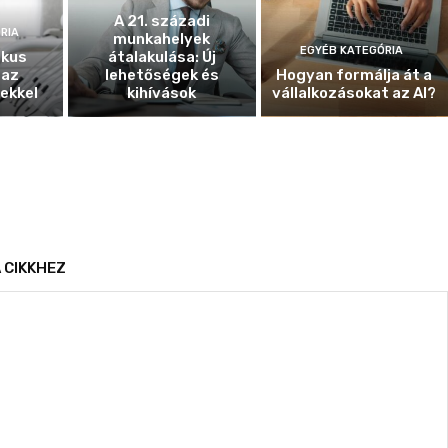
A 21. századi
RIA
munkahelyek
EGYÉB KATEGÓRIA
ikus
átalakulása: Új
 az
lehetőségek és
Hogyan formálja át a
ekkel
kihívások
vállalkozásokat az AI?
 CIKKHEZ