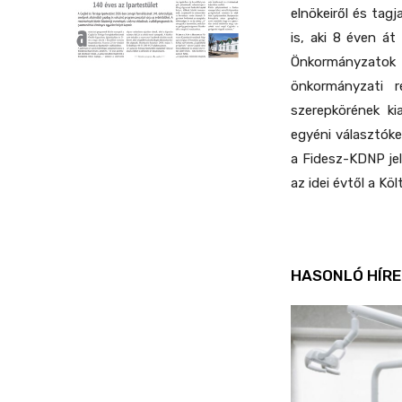
elnökeiről és tagj
is, aki 8 éven á
Önkormányzatok
önkormányzati r
szerepkörének ki
egyéni választóke
a Fidesz-KDNP jel
az idei évtől a Kö
HASONLÓ HÍRE