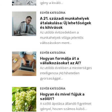
igény a kiváló...
EGYÉB KATEGÓRIA
A 21. századi munkahelyek
átalakulása: Új lehetőségek
és kihívások
Az utóbbi évtizedekben a
munkahelyek világa jelentős
változásokon ment...
EGYÉB KATEGÓRIA
Hogyan formálja át a
vállalkozásokat az AI?
Az utóbbi években a mesterséges
intelligencia (AI) hihetetlen
gyorsasággal...
EGYÉB KATEGÓRIA
Hogyan és mivel fújjuk a
szőlőt?
A szőlő ápolása állandó figyelmet
igényel, hiszen számos külső...