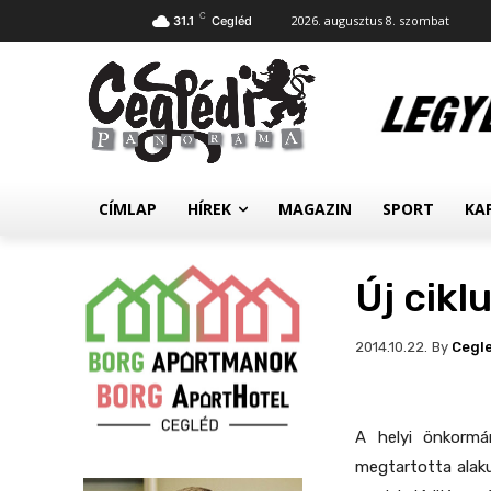
C
2026. augusztus 8. szombat
31.1
Cegléd
CÍMLAP
HÍREK
MAGAZIN
SPORT
KA
Új cikl
By
Cegl
2014.10.22.
A helyi önkormá
megtartotta alak