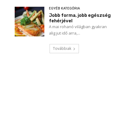
EGYÉB KATEGÓRIA
Jobb forma, jobb egészség
fehérjével
A mai rohanó világban gyakran
alig jut idő arra,...
Továbbiak