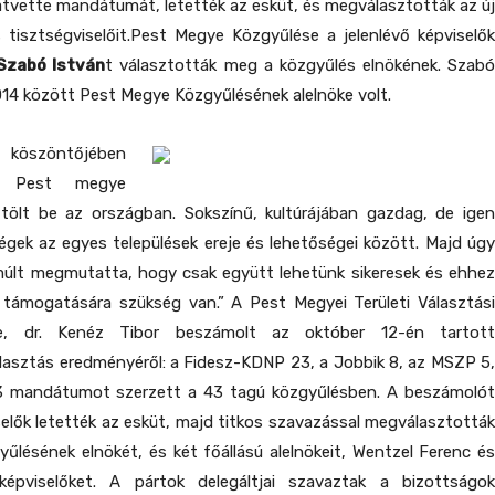
 átvette mandátumát, letették az esküt, és megválasztották az új
 tisztségviselőit.Pest Megye Közgyűlése a jelenlévő képviselők
Szabó István
t választották meg a közgyűlés elnökének. Szab
14 között Pest Megye Közgyűlésének alelnöke volt.
öszöntőjében
y Pest megye
tölt be az országban. Sokszínű, kultúrájában gazdag, de igen
gek az egyes települések ereje és lehetőségei között. Majd úgy
múlt megmutatta, hogy csak együtt lehetünk sikeresek és ehhez
 támogatására szükség van.” A Pest Megyei Területi Választási
ke, dr. Kenéz Tibor beszámolt az október 12-én tartott
lasztás eredményéről: a Fidesz-KDNP 23, a Jobbik 8, az MSZP 5,
3 mandátumot szerzett a 43 tagú közgyűlésben. A beszámolót
elők letették az esküt, majd titkos szavazással megválasztották
lésének elnökét, és két főállású alelnökeit, Wentzel Ferenc és
képviselőket. A pártok delegáltjai szavaztak a bizottságok