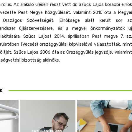
airól is. Az alakuló ülésen részt vett dr. Szűcs Lajos korábbi elnök
t vezette Pest Megye Közgyűlését, valamint 2010 óta a Megyei
 Országos Szövetségét. Elnöksége alatt került sor az
endszer újjászervezésére, és a megyei önkormányzatok új
alakítására. Szűcs Lajost 2014. áprilisában Pest megye 7. sz.
rületében (Vecsés) országgyűlési képviselővé választották, mint
öltjét. Szűcs Lajos 2006 óta az Országgyűlés jegyzője, valamint
ltségvetési bizottság alelnöke.
K
EGYÉB KATEGÓRIA