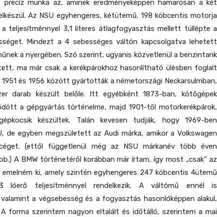
 precíz munka az, aminek eredményeképpen hamarosan a két
elkészül. Az NSU egyhengeres, kétütemű, 198 köbcentis motorja
 a teljesítménnyel 3,1 literes átlagfogyasztás mellett túllépte a
séget. Mindezt a 4 sebességes váltón kapcsolgatva lehetett
rműnek a nyergében. Szó szerint, ugyanis közvetlenül a benzintank
ett, ma már csak a kerékpárokhoz hasonlítható ülésben foglalt
. 1951 és 1956 között gyártották a németországi Neckarsulmban,
er darab készült belőle. Itt egyébként 1873-ban, kötőgépek
ődött a gépgyártás történelme, majd 1901-től motorkerékpárok,
gépkocsik készültek. Talán kevesen tudják, hogy 1969-ben
 de egyben megszületett az Audi márka, amikor a Volkswagen
céget. (ettől függetlenül még az NSU márkanév több éven
ább.) A BMW történetéről korábban már írtam, így most „csak” az
 emelném ki, amely szintén egyhengeres 247 köbcentis 4ütemű
3 lóerő teljesítménnyel rendelkezik. A váltómű ennél is
valamint a végsebesség és a fogyasztás hasonlóképpen alakul,
A forma szerintem nagyon eltalált és időtálló, szerintem a mai