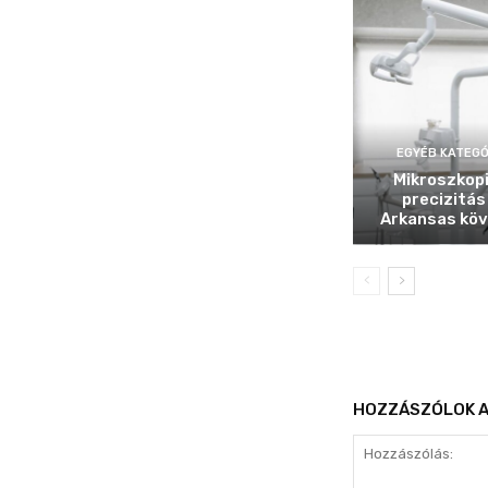
EGYÉB KATEGÓ
Mikroszkop
precizitás
Arkansas köv
HOZZÁSZÓLOK A