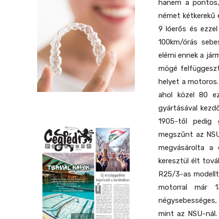
hanem a pontos,
német kétkerekű 
9 lóerős és ezzel
100km/órás sebes
elérni ennek a já
mögé felfüggeszt
helyet a motoros
ahol közel 80 ez
gyártásával kezd
1905-től pedig 
megszűnt az NSU,
megvásárolta a 
keresztül élt tov
R25/3-as modellt
motorral már 1
négysebességes, 
mint az NSU-nál. 