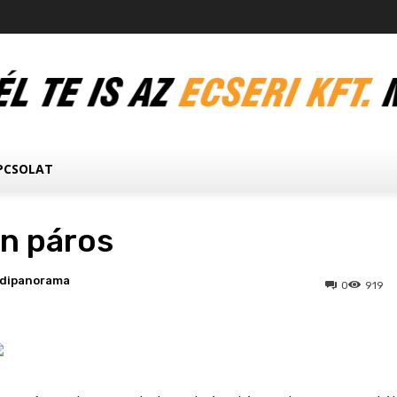
PCSOLAT
an páros
edipanorama
0
919