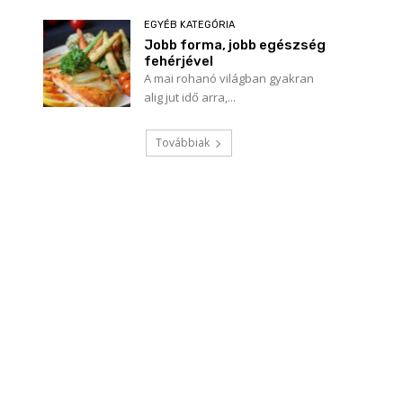
EGYÉB KATEGÓRIA
Jobb forma, jobb egészség
fehérjével
A mai rohanó világban gyakran
alig jut idő arra,...
Továbbiak