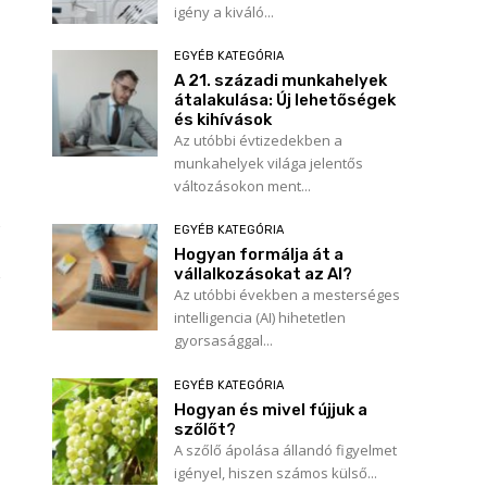
igény a kiváló...
EGYÉB KATEGÓRIA
A 21. századi munkahelyek
átalakulása: Új lehetőségek
és kihívások
Az utóbbi évtizedekben a
munkahelyek világa jelentős
változásokon ment...
EGYÉB KATEGÓRIA
Hogyan formálja át a
vállalkozásokat az AI?
Az utóbbi években a mesterséges
intelligencia (AI) hihetetlen
gyorsasággal...
EGYÉB KATEGÓRIA
Hogyan és mivel fújjuk a
szőlőt?
A szőlő ápolása állandó figyelmet
igényel, hiszen számos külső...