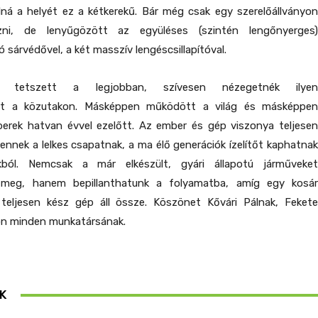
lná a helyét ez a kétkerekű. Bár még csak egy szerelőállványon
zni, de lenyűgözött az együléses (szintén lengőnyerges)
 sárvédővel, a két masszív lengéscsillapítóval.
l tetszett a legjobban, szívesen nézegetnék ilyen
at a közutakon. Másképpen működött a világ és másképpen
rek hatvan évvel ezelőtt. Az ember és gép viszonya teljesen
 ennek a lelkes csapatnak, a ma élő generációk ízelítőt kaphatnak
ból. Nemcsak a már elkészült, gyári állapotú járműveket
t meg, hanem bepillanthatunk a folyamatba, amíg egy kosár
 teljesen kész gép áll össze. Köszönet Kővári Pálnak, Fekete
lon minden munkatársának.
K