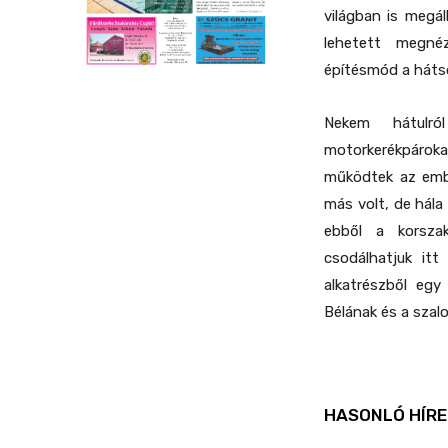
világban is megál
lehetett megné
építésmód a hátsó
Nekem hátulró
motorkerékpárok
működtek az embe
más volt, de hála
ebből a korszak
csodálhatjuk it
alkatrészből egy
Bélának és a sza
HASONLÓ HÍRE