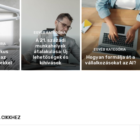
EGYÉB KATEGÓRIA
A 21. századi
RIA
munkahelyek
EGYÉB KATEGÓRIA
ikus
átalakulása: Új
 az
lehetőségek és
Hogyan formálja át a
ekkel
kihívások
vállalkozásokat az AI?
 CIKKHEZ