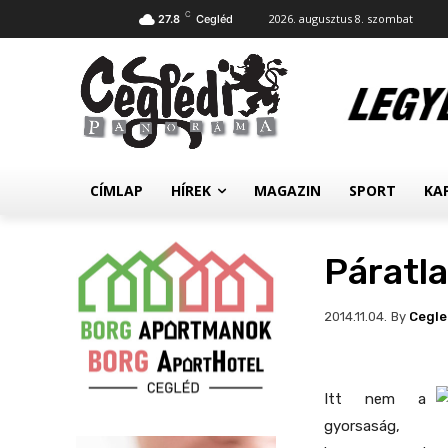
C
2026. augusztus 8. szombat
27.8
Cegléd
CÍMLAP
HÍREK
MAGAZIN
SPORT
KA
Páratl
By
Cegl
2014.11.04.
Itt nem a
gyorsaság,