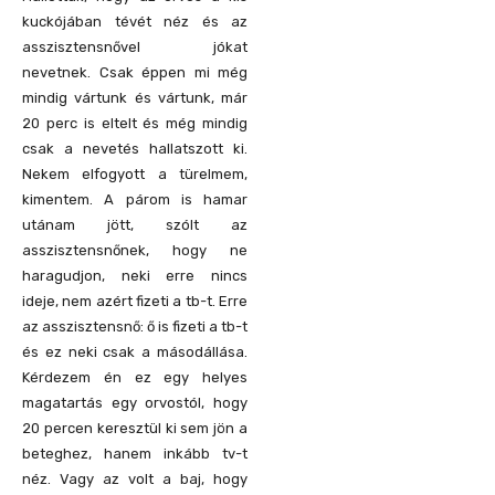
kuckójában tévét néz és az
asszisztensnővel jókat
nevetnek. Csak éppen mi még
mindig vártunk és vártunk, már
20 perc is eltelt és még mindig
csak a nevetés hallatszott ki.
Nekem elfogyott a türelmem,
kimentem. A párom is hamar
utánam jött, szólt az
asszisztensnőnek, hogy ne
haragudjon, neki erre nincs
ideje, nem azért fizeti a tb-t. Erre
az asszisztensnő: ő is fizeti a tb-t
és ez neki csak a másodállása.
Kérdezem én ez egy helyes
magatartás egy orvostól, hogy
20 percen keresztül ki sem jön a
beteghez, hanem inkább tv-t
néz. Vagy az volt a baj, hogy