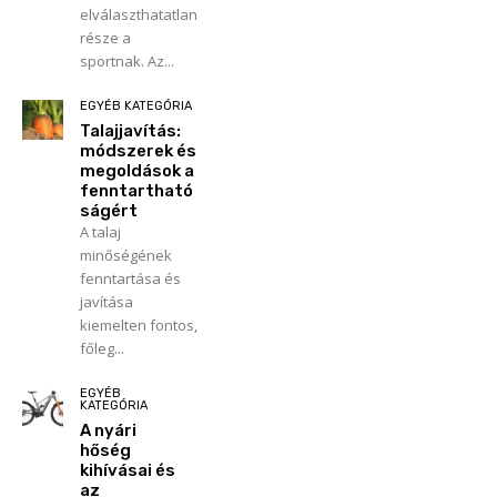
elválaszthatatlan
része a
sportnak. Az...
EGYÉB KATEGÓRIA
Talajjavítás:
módszerek és
megoldások a
fenntartható
ságért
A talaj
minőségének
fenntartása és
javítása
kiemelten fontos,
főleg...
EGYÉB
KATEGÓRIA
A nyári
hőség
kihívásai és
az