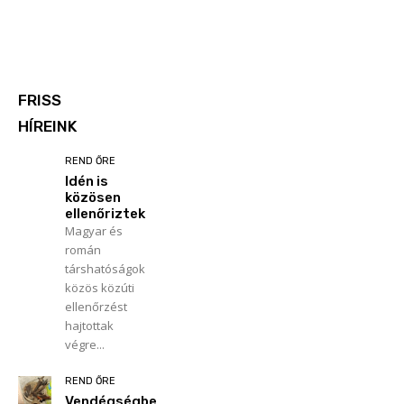
FRISS
HÍREINK
REND ŐRE
Idén is
közösen
ellenőriztek
Magyar és
román
társhatóságok
közös közúti
ellenőrzést
hajtottak
végre...
REND ŐRE
Vendégségbe