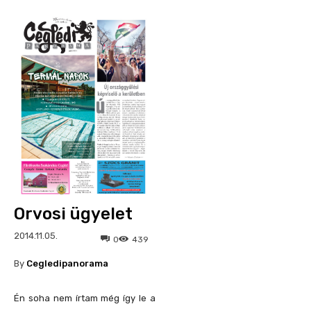
Orvosi ügyelet
2014.11.05.
0
439
By
Cegledipanorama
Én soha nem írtam még így le a