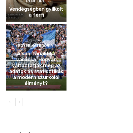
REND ŐRE
Vendégségben gyilkolt
a férfi
EGYÉB KATEGÓRIA
A sportanalitika
varázsa: Hogyan
változtatják meg az
adatok és statisztikák
a modern szurkolói
élményt?