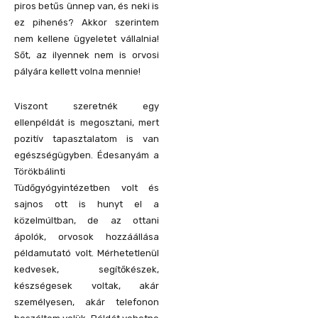
piros betűs ünnep van, és neki is
ez pihenés? Akkor szerintem
nem kellene ügyeletet vállalnia!
Sőt, az ilyennek nem is orvosi
pályára kellett volna mennie!
Viszont szeretnék egy
ellenpéldát is megosztani, mert
pozitív tapasztalatom is van
egészségügyben. Édesanyám a
Törökbálinti
Tüdőgyógyintézetben volt és
sajnos ott is hunyt el a
közelmúltban, de az ottani
ápolók, orvosok hozzáállása
példamutató volt. Mérhetetlenül
kedvesek, segítőkészek,
készségesek voltak, akár
személyesen, akár telefonon