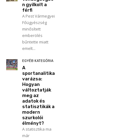
n gyilkolt a
férfi
A Pest Vármegyei
Főügyészség
minősített
emberölés
bűntette miatt
emelt...
EGYÉB KATEGÓRIA
A
sportanalitika
varázsa:
Hogyan
változtatják
meg az
adatok és
statisztikák a
modern
szurkolói
élményt?
A statisztika ma
már