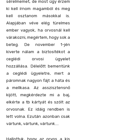
sérelmemet, de most úgy érzem
ki kell írnom magamból és meg
kell osztanom másokkal is.
Alapjában véve elég türelmes
ember vagyok, ha orvosnál kell
várakozni, megértem, hogy sok a
beteg. De november 1-jén
kiverte nálam a biztosítékot a
ceglédi orvosi ügyelet
hozzállása. Délelőtt bementünk
a ceglédi ügyeletre, mert a
páromnak nagyon fájt a háta és
a mellkasa. Az asszisztensnő
kijött, megkérdezte mi a baj,
elkérte a tb kártyát és szólt az
orvosnak. Ez idáig rendben is
lett volna. Ezután azonban csak
vártunk, vártunk, vártunk….
Hallottuk, hogy az orvos a kis