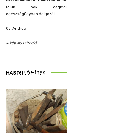
beszéltem velük. Példát vehetne
róluk sok ceglédi
egészségügyben dolgozó!
Cs. Andrea
A kép illusztráció!
REND ŐRE
HASONLÓ HÍREK
Idén is közösen
ellenőriztek