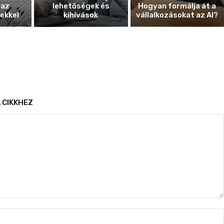
 az
lehetőségek és
Hogyan formálja át a
ekkel
kihívások
vállalkozásokat az AI?
 CIKKHEZ