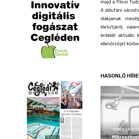
majd a Pécsi Tud
A délutáni városhá
diákjainak mesé
életútjáról, val
érdeklő aktuális
ellenőrzőjét körb
HASONLÓ HÍRE
EGYÉB KATEGÓ
Mikroszkop