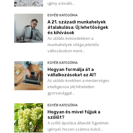
igény a kiváló...
EGYÉB KATEGÓRIA
A 21. századi munkahelyek
átalakulása: Új lehetőségek
és kihívások
Az utóbbi évtizedekben a
munkahelyek világa jelentős
változásokon ment...
EGYÉB KATEGÓRIA
Hogyan formálja át a
vállalkozásokat az AI?
Az utóbbi években a mesterséges
intelligencia (AI) hihetetlen
gyorsasággal...
EGYÉB KATEGÓRIA
Hogyan és mivel fújjuk a
szőlőt?
A szőlő ápolása állandó figyelmet
Név:*
igényel, hiszen számos külső...