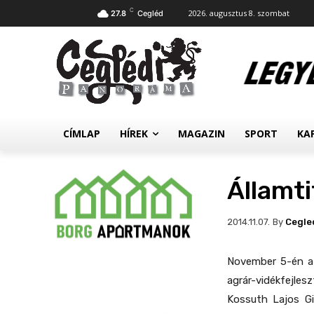
C
2026. augusztus 8. szombat
27.8
Cegléd
CÍMLAP
HÍREK
MAGAZIN
SPORT
KA
Államti
By
Cegle
2014.11.07.
November 5-én a
agrár-vidékfejles
Kossuth Lajos Gi