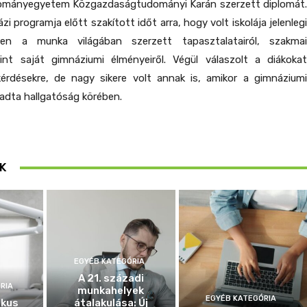
ományegyetem Közgazdaságtudományi Karán szerzett diplomát.
zi programja előtt szakított időt arra, hogy volt iskolája jelenlegi
ljen a munka világában szerzett tapasztalatairól, szakmai
amint saját gimnáziumi élményeiről. Végül válaszolt a diákokat
 kérdésekre, de nagy sikere volt annak is, amikor a gimnáziumi
eadta hallgatóság körében.
K
EGYÉB KATEGÓRIA
A 21. századi
RIA
munkahelyek
EGYÉB KATEGÓRIA
ikus
átalakulása: Új