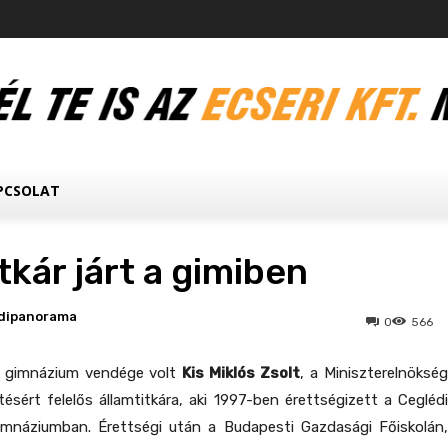
PCSOLAT
tkár járt a gimiben
dipanorama
0
566
 gimnázium vendége volt
Kis Miklós Zsolt
, a Miniszterelnöksé
ztésért felelős államtitkára, aki 1997-ben érettségizett a Ceglédi
mnáziumban. Érettségi után a Budapesti Gazdasági Főiskolán,