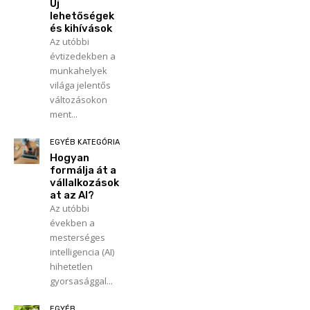
Új
lehetőségek
és kihívások
Az utóbbi
évtizedekben a
munkahelyek
világa jelentős
változásokon
ment...
EGYÉB KATEGÓRIA
Hogyan
formálja át a
vállalkozások
at az AI?
Az utóbbi
években a
mesterséges
intelligencia (AI)
hihetetlen
gyorsasággal...
EGYÉB