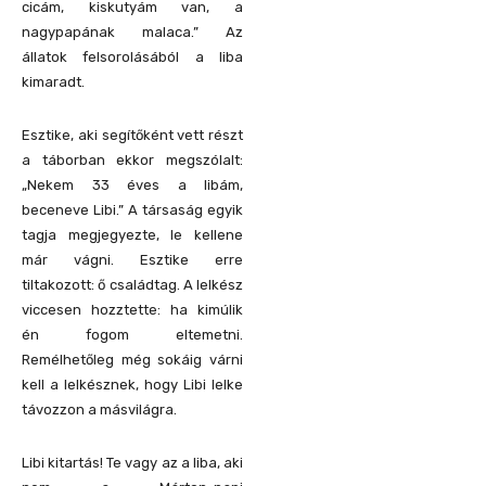
cicám, kiskutyám van, a
nagypapának malaca.” Az
állatok felsorolásából a liba
kimaradt.
Esztike, aki segítőként vett részt
a táborban ekkor megszólalt:
„Nekem 33 éves a libám,
beceneve Libi.”
A társaság egyik
tagja megjegyezte, le kellene
már vágni. Esztike erre
tiltakozott: ő családtag. A lelkész
viccesen hozztette: ha kimúlik
én fogom eltemetni.
Remélhetőleg még sokáig várni
kell a lelkésznek, hogy Libi lelke
távozzon a másvilágra.
Libi kitartás! Te vagy az a liba, aki