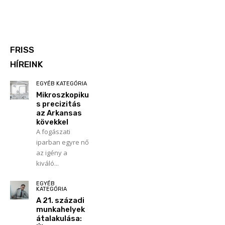
FRISS
HÍREINK
EGYÉB KATEGÓRIA
Mikroszkopiku
s precizitás
az Arkansas
kövekkel
A fogászati
iparban egyre nő
az igény a
kiváló...
EGYÉB
KATEGÓRIA
A 21. századi
munkahelyek
átalakulása: