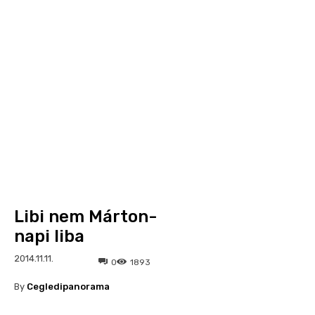
Libi nem Márton-
napi liba
2014.11.11.
0
1893
By
Cegledipanorama