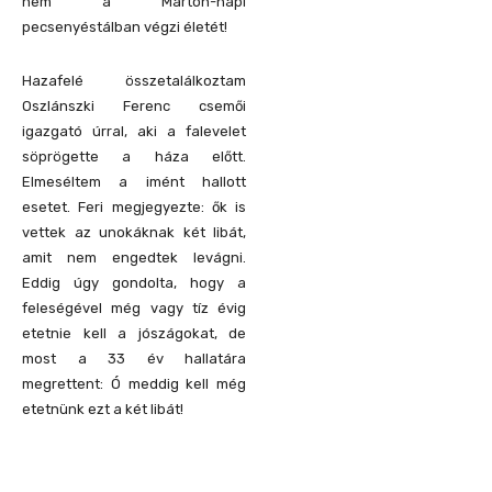
nem a Márton-napi
pecsenyéstálban végzi életét!
Hazafelé összetalálkoztam
Oszlánszki Ferenc csemői
igazgató úrral, aki a falevelet
söprögette a háza előtt.
Elmeséltem a imént hallott
esetet. Feri megjegyezte: ők is
vettek az unokáknak két libát,
amit nem engedtek levágni.
Eddig úgy gondolta, hogy a
feleségével még vagy tíz évig
etetnie kell a jószágokat, de
most a 33 év hallatára
megrettent: Ó meddig kell még
etetnünk ezt a két libát!