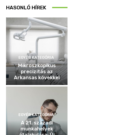
HASONLÓ HÍREK
EGYÉB KATEGÓRIA
Mikroszkopikus
precizitás az
Arkansas kövekkel
EGYÉB KATEGÓRIA
A 21. századi
munkahelyek
átalakulása: Új