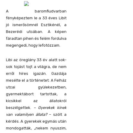
A baromfiudvarban
fényképeztem le a 33 éves Libit
jó ismerősömnél Esztikénél, a
Bezerédi utcában. A képen
fáradtan pihen és felém fordulva
megengedi, hogy lefotózzam.
Libi az öreglány 33 év alatt sok-
sok tojást tojt a világra, de nem
erről híres igazán. Gazdája
mesélte el a történetet: A Felház
utcai gyülekezetben,
gyermektábort tartottak, a
kicsikkel az állatokról
beszélgettek.
– Gyerekek kinek
van valamilyen állata?
– szólt a
kérdés. A gyerekek egymás után
mondogatták, „nekem nyuszim,