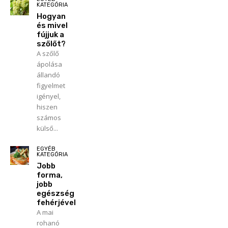
KATEGÓRIA
Hogyan
és mivel
fújjuk a
szőlőt?
A szőlő
ápolása
állandó
figyelmet
igényel,
hiszen
számos
külső...
EGYÉB
KATEGÓRIA
Jobb
forma,
jobb
egészség
fehérjével
A mai
rohanó