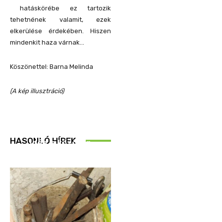
hatáskörébe ez tartozik
tehetnének valamit, ezek
elkerülése érdekében. Hiszen
mindenkit haza várnak…
Köszönettel:
Barna Melinda
(A kép illusztráció)
REND ŐRE
HASONLÓ HÍREK
Idén is közösen
ellenőriztek