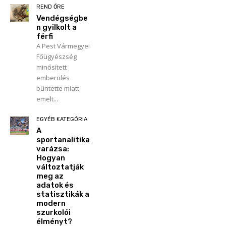
REND ŐRE
Vendégségbe
n gyilkolt a
férfi
A Pest Vármegyei
Főügyészség
minősített
emberölés
bűntette miatt
emelt...
EGYÉB KATEGÓRIA
A
sportanalitika
varázsa:
Hogyan
változtatják
meg az
adatok és
statisztikák a
modern
szurkolói
élményt?