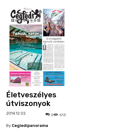
Életveszélyes
útviszonyok
2014.12.02.
0
513
By
Cegledipanorama