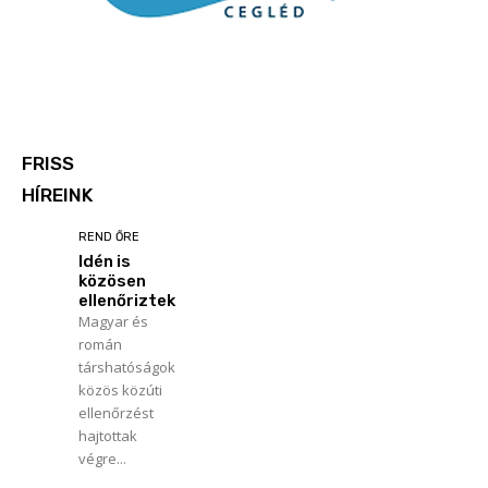
FRISS
HÍREINK
REND ŐRE
Idén is
közösen
ellenőriztek
Magyar és
román
társhatóságok
közös közúti
ellenőrzést
hajtottak
végre...