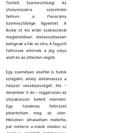
Tisztelt Szerkesztőség!
Az
útviszonyokra szeretném
felhívni a Panoráma
Szerkesztősége figyelmét. A
Budai út kis erdei szakaszánál
meglehetősen életveszélyesen
belógnak a fák az útra. A fagyott
fatörzsek eltörnek a jég súlya
alatt és az úttesten végzik.
Egy személyes esettel is tudok
szolgálni, amely alátámassza a
helyzet veszélyességét. Ma –
december 2-án – reggel ezen az
útszakaszon kellett mennem.
Egy hatalmas fatörzset
pillantottam meg az úton.
Miközben elhaladtam mellette,
pár méterre a másik oldalon sz