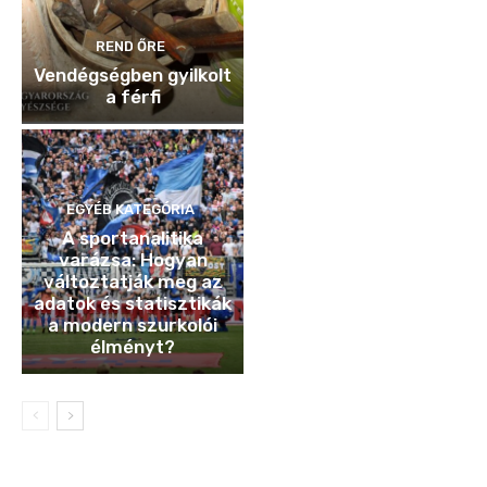
REND ŐRE
Vendégségben gyilkolt
a férfi
EGYÉB KATEGÓRIA
A sportanalitika
varázsa: Hogyan
változtatják meg az
adatok és statisztikák
a modern szurkolói
élményt?