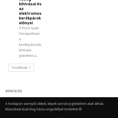
kihívásai és
az
elektromos
kerékpárok
előnyei
A forró nyári
hónapokban
a
kerékpározás
kihívást
jelenthet a...
Továbbiak
2014.12.02.
A honlapon szereplő cikkek, képek szerzői jogvédelem alatt állnak.
Másolásuk kizárólag írásos engedéllyel történhet ©