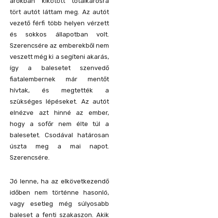
árokban kikötött totálkárosra
tört autót láttam meg. Az autót
vezető férfi több helyen vérzett
és sokkos állapotban volt.
Szerencsére az emberekből nem
veszett még ki a segíteni akarás,
így a balesetet szenvedő
fiatalembernek már mentőt
hívtak, és megtették a
szükséges lépéseket. Az autót
elnézve azt hinné az ember,
hogy a sofőr nem élte túl a
balesetet. Csodával határosan
úszta meg a mai napot.
Szerencsére.
Jó lenne, ha az elkövetkezendő
időben nem történne hasonló,
vagy esetleg még súlyosabb
baleset a fenti szakaszon. Akik