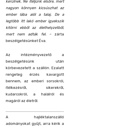
kerülnek. Ne ítéljünk elsőre, mert
nagyon könnyen kicsúszhat az
ember lába alól a talaj. De a
legtöbb itt lakó ember igyekszik
kitörni ebből az élethelyzetből,
mert nem adták fel.
– zárta
beszélgetésünket Éva.
Az intézményvezető a
beszélgetésünk után
körbevezetett a szállón. Ezalatt
rengeteg érzés kavargott
bennem, az emberi sorsokról,
ítélkezésről, sikerekről,
kudarcokról, a halálról és
magáról az életről.
A hajléktalanszálló
adományokat
gyűjt, a
rra kérik a