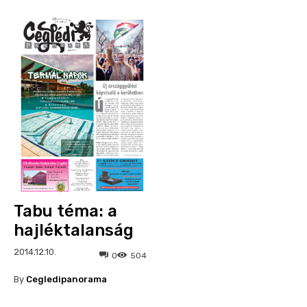
Tabu téma: a
hajléktalanság
2014.12.10.
0
504
By
Cegledipanorama