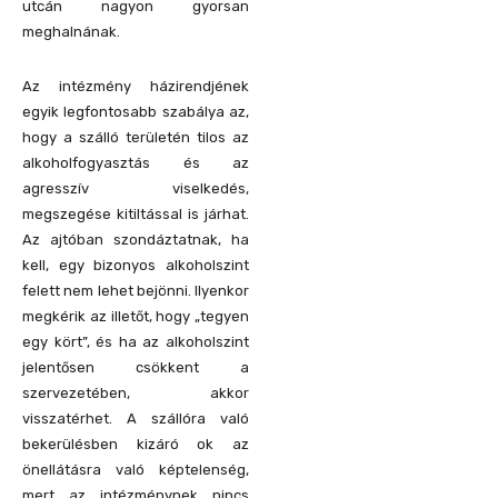
utcán nagyon gyorsan
meghalnának.
Az intézmény házirendjének
egyik legfontosabb szabálya az,
hogy a szálló területén tilos az
alkoholfogyasztás és az
agresszív viselkedés,
megszegése kitiltással is járhat.
Az ajtóban szondáztatnak, ha
kell, egy bizonyos alkoholszint
felett nem lehet bejönni. Ilyenkor
megkérik az illetőt, hogy „tegyen
egy kört”, és ha az alkoholszint
jelentősen csökkent a
szervezetében, akkor
visszatérhet. A szállóra való
bekerülésben kizáró ok az
önellátásra való képtelenség,
mert az intézménynek nincs