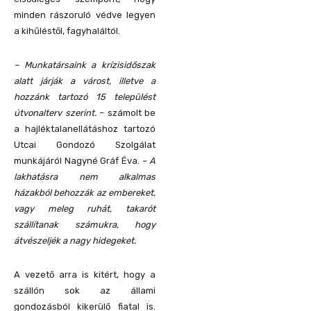
minden rászoruló védve legyen
a kihűléstől, fagyhaláltól.
– Munkatársaink a krízisidőszak
alatt járják a várost, illetve a
hozzánk tartozó 15 települést
útvonalterv szerint.
– számolt be
a hajléktalanellátáshoz tartozó
Utcai Gondozó Szolgálat
munkájáról Nagyné Gráf Éva.
– A
lakhatásra nem alkalmas
házakból behozzák az embereket,
vagy meleg ruhát, takarót
szállítanak számukra, hogy
átvészeljék a nagy hidegeket.
A vezető arra is kitért, hogy a
szállón sok az állami
gondozásból kikerülő fiatal is.