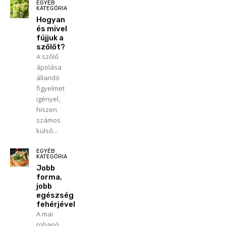
EGYÉB
KATEGÓRIA
Hogyan
és mivel
fújjuk a
szőlőt?
A szőlő
ápolása
állandó
figyelmet
igényel,
hiszen
számos
külső...
EGYÉB
KATEGÓRIA
Jobb
forma,
jobb
egészség
fehérjével
A mai
rohanó