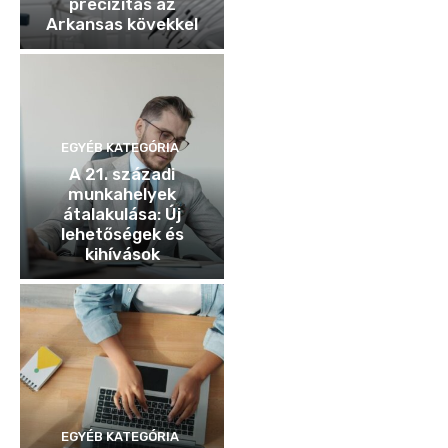
precizitás az
Arkansas kövekkel
EGYÉB KATEGÓRIA
A 21. századi
munkahelyek
átalakulása: Új
lehetőségek és
kihívások
EGYÉB KATEGÓRIA