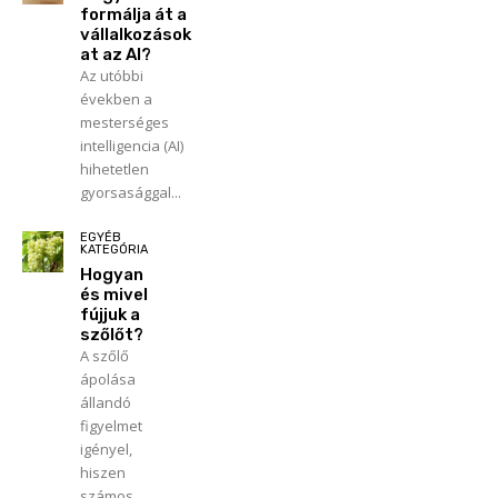
formálja át a
vállalkozások
at az AI?
Az utóbbi
években a
mesterséges
intelligencia (AI)
hihetetlen
gyorsasággal...
EGYÉB
KATEGÓRIA
Hogyan
és mivel
fújjuk a
szőlőt?
A szőlő
ápolása
állandó
figyelmet
igényel,
hiszen
számos