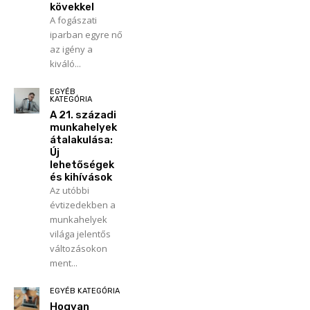
kövekkel
A fogászati
iparban egyre nő
az igény a
kiváló...
EGYÉB
KATEGÓRIA
A 21. századi
munkahelyek
átalakulása:
Új
lehetőségek
és kihívások
Az utóbbi
évtizedekben a
munkahelyek
világa jelentős
változásokon
ment...
EGYÉB KATEGÓRIA
Hogyan