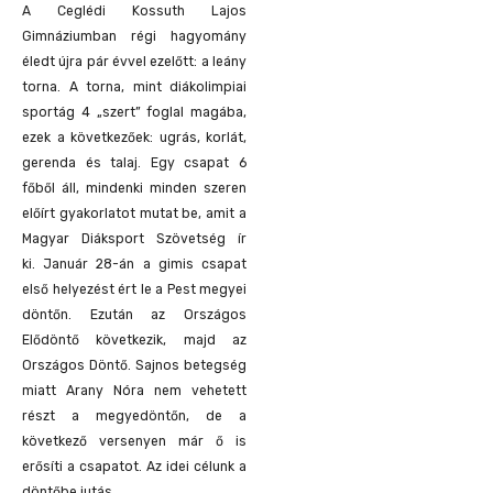
A Ceglédi Kossuth Lajos
Gimnáziumban régi hagyomány
éledt újra pár évvel ezelőtt: a leány
torna. A torna, mint diákolimpiai
sportág 4 „szert” foglal magába,
ezek a következőek: ugrás, korlát,
gerenda és talaj. Egy csapat 6
főből áll, mindenki minden szeren
előírt gyakorlatot mutat be, amit a
Magyar Diáksport Szövetség ír
ki.
Január 28-án a gimis csapat
első helyezést ért le a Pest megyei
döntőn. Ezután az Országos
Elődöntő következik, majd az
Országos Döntő. Sajnos betegség
miatt Arany Nóra nem vehetett
részt a megyedöntőn, de a
következő versenyen már ő is
erősíti a csapatot.
Az idei célunk a
döntőbe jutás.