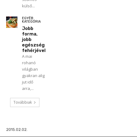
külső...
EGYÉB
KATEGÓRIA
Jobb
forma,
jobb
egészség
fehérjével
A mai
rohanó
világban
gyakran alig
jut idő
arra,...
Továbbiak
2015.02.02.