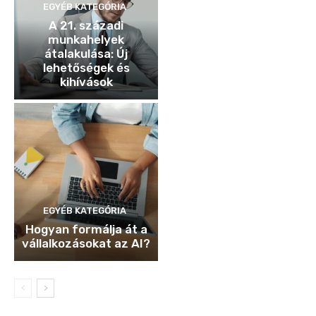
EGYÉB KATEGÓRIA
A 21. századi
munkahelyek
átalakulása: Új
lehetőségek és
kihívások
EGYÉB KATEGÓRIA
Hogyan formálja át a
vállalkozásokat az AI?