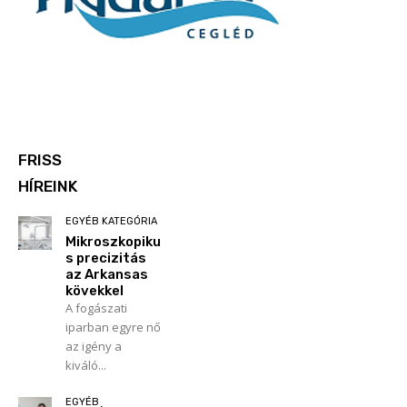
FRISS
HÍREINK
EGYÉB KATEGÓRIA
Mikroszkopiku
s precizitás
az Arkansas
kövekkel
A fogászati
iparban egyre nő
az igény a
kiváló...
EGYÉB