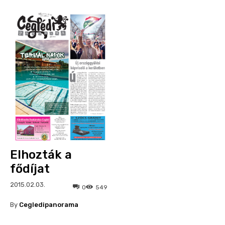
Elhozták a
fődíjat
2015.02.03.
0
549
By
Cegledipanorama