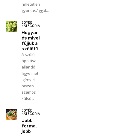
hihetetlen
gyorsasággal...
EGYÉB
KATEGÓRIA
Hogyan
és mivel
fújjuk a
szőlőt?
A szőlő
ápolása
állandó
figyelmet
igényel,
hiszen
számos
külső...
EGYÉB
KATEGÓRIA
Jobb
forma,
jobb