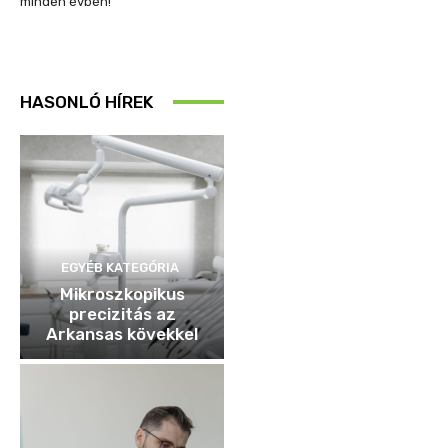
minden évben!
HASONLÓ HÍREK
EGYÉB KATEGÓRIA
Mikroszkopikus
precizitás az
Arkansas kövekkel