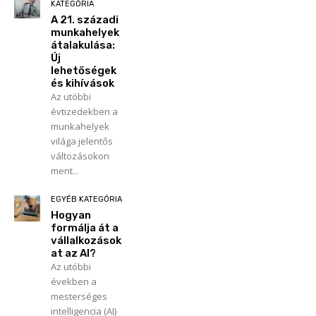
KATEGÓRIA
A 21. századi
munkahelyek
átalakulása:
Új
lehetőségek
és kihívások
Az utóbbi
évtizedekben a
munkahelyek
világa jelentős
változásokon
ment...
EGYÉB KATEGÓRIA
Hogyan
formálja át a
vállalkozások
at az AI?
Az utóbbi
években a
mesterséges
intelligencia (AI)