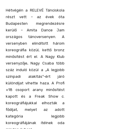
Hétvégén a RELEVÉ Tánciskola
részt vett – az évek óta
Budapesten megrendezésre
kerülő – Amita Dance Jam
országos táncversenyen. A
versenyben elindított három
koreográfia közül, kettő bronz
minősítést ért el. A Nagy Klub
versenyzője, Nagy Csaba több
száz induló közül a „A legjobb
színpadi alakítás”-ért járó
különdíjat vihette haza. A Profi
+18 csoport arany minősítést
kapott és a Freak Show c.
koreográfiájukkal elhozták a
fődíjat, melyet az adott
kategória legjobb
koreográfiájának ítélnek oda