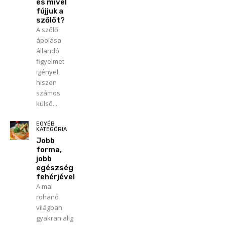
és mivel
fújjuk a
szőlőt?
A szőlő
ápolása
állandó
figyelmet
igényel,
hiszen
számos
külső...
EGYÉB
KATEGÓRIA
Jobb
forma,
jobb
egészség
fehérjével
A mai
rohanó
világban
gyakran alig