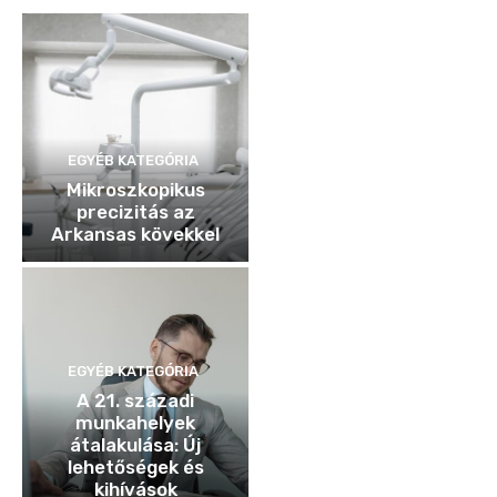
EGYÉB KATEGÓRIA
Mikroszkopikus
precizitás az
Arkansas kövekkel
EGYÉB KATEGÓRIA
A 21. századi
munkahelyek
átalakulása: Új
lehetőségek és
kihívások