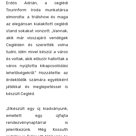
Erdós Adrián, a ceglédi
Tourinform Iroda munkatársa
elmondta: a triálshow és maga
az elegánsan kialakított ceglédi
stand sokakat vonzott. „Vannak,
akik már visszajáró vendégek
Cegléden és szerették volna
tudni, idén mivel készül a város
és voltak, akik először hallottak a
város nyújtotta kikapcsolódási
lehetőségekről.” Hozzátette: az
érdeklődők számára egyébként
játékkal és meglepetéssel is
készült Cegléd.
„Elkészült egy új kiadványunk,
emellett egy újfajta
rendezvénynaptárral is
jelentkezünk. Még Kossuth