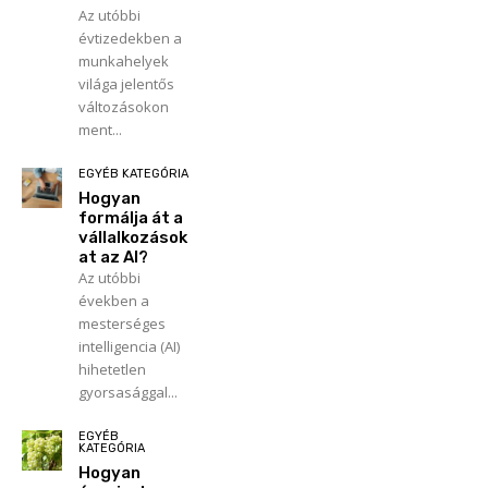
Az utóbbi
évtizedekben a
munkahelyek
világa jelentős
változásokon
ment...
EGYÉB KATEGÓRIA
Hogyan
formálja át a
vállalkozások
at az AI?
Az utóbbi
években a
mesterséges
intelligencia (AI)
hihetetlen
gyorsasággal...
EGYÉB
KATEGÓRIA
Hogyan