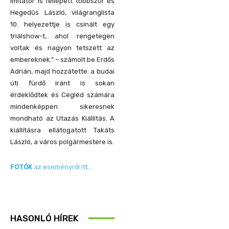
imitátor is fellépett többször és
Hegedűs László, világranglista
10. helyezettje is csinált egy
triálshow-t, ahol rengetegen
voltak és nagyon tetszett az
embereknek.” – számolt be Erdős
Adrián, majd hozzátette: a budai
úti fürdő iránt is sokan
érdeklődtek és Cegléd számára
mindenképpen sikeresnek
mondható az Utazás Kiállítás. A
kiállításra ellátogatott Takáts
László, a város polgármestere is.
FOTÓK
az eseményről itt…
HASONLÓ HÍREK