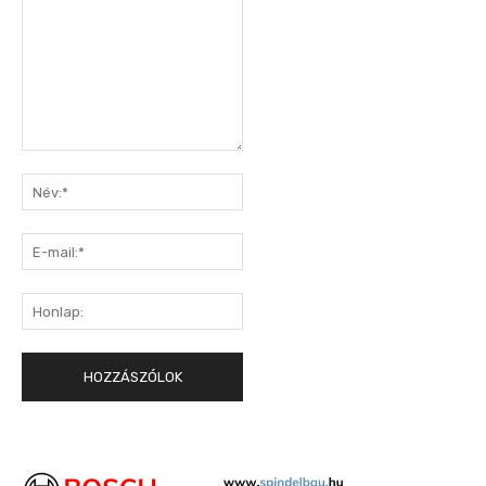
Hozzászólás:
Név:*
E-
mail:*
Honlap: