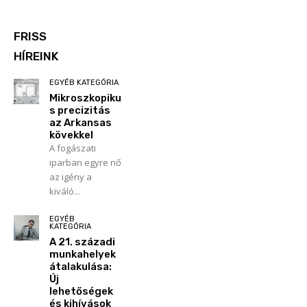
FRISS
HÍREINK
EGYÉB KATEGÓRIA
Mikroszkopiku
s precizitás
az Arkansas
kövekkel
A fogászati
iparban egyre nő
az igény a
kiváló...
EGYÉB
KATEGÓRIA
A 21. századi
munkahelyek
átalakulása:
Új
lehetőségek
és kihívások