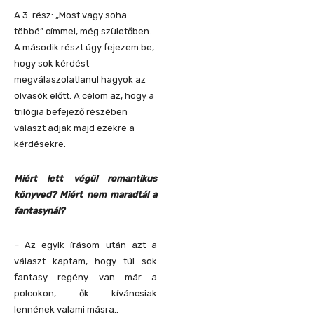
A 3. rész: „Most vagy soha
többé” címmel, még születőben.
A második részt úgy fejezem be,
hogy sok kérdést
megválaszolatlanul hagyok az
olvasók előtt. A célom az, hogy a
trilógia befejező részében
választ adjak majd ezekre a
kérdésekre.
Miért lett végül romantikus
könyved? Miért nem maradtál a
fantasynál?
– Az egyik írásom után azt a
választ kaptam, hogy túl sok
fantasy regény van már a
polcokon, ők kíváncsiak
lennének valami másra..