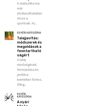
A statisztika ma
már
elválaszthatatlan
része a
sportnak. Az...
EGYÉB KATEGÓRIA
Talajjavítás:
módszerek és
megoldások a
fenntartható
ságért
A talaj
minőségének
fenntartása és
javítása
kiemelten fontos,
főleg...
EGYÉB
KATEGÓRIA
A nyári