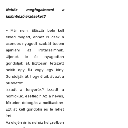
Nehéz megfogalmazni a
különböző érzéseket?
– Már nem. Először bele kell
élned magad, ehhez is csak a
csendes nyugodt szobát tudom
ajánlani az írótársaimnak.
Üljenek le és nyugodtan
gondolják át. Biztosan tetszett
nekik egy fiú vagy egy lány.
Gondolják át, hogy élték át azt a
pillanatot.
Izzadt a tenyerük? Izzadt a
homlokuk, esetleg? Az a heves,
féktelen dobogás a mellkasban.
Ezt át kell gondolni és le lehet
írni.
Az elején én is nehéz helyzetben