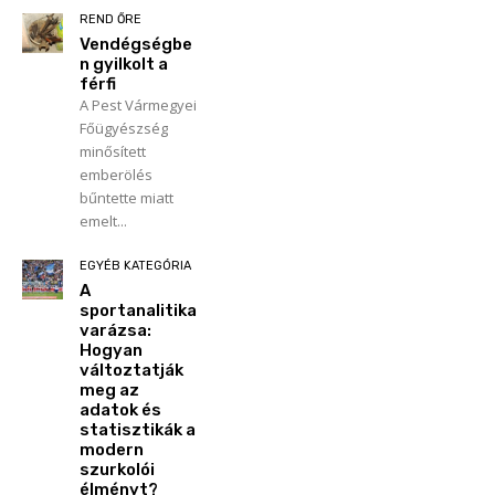
REND ŐRE
Vendégségbe
n gyilkolt a
férfi
A Pest Vármegyei
Főügyészség
minősített
emberölés
bűntette miatt
emelt...
EGYÉB KATEGÓRIA
A
sportanalitika
varázsa:
Hogyan
változtatják
meg az
adatok és
statisztikák a
modern
szurkolói
élményt?