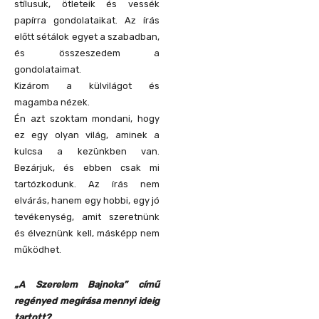
stílusuk, ötleteik és vessék
papírra gondolataikat. Az írás
előtt sétálok egyet a szabadban,
és összeszedem a
gondolataimat.
Kizárom a külvilágot és
magamba nézek.
Én azt szoktam mondani, hogy
ez egy olyan világ, aminek a
kulcsa a kezünkben van.
Bezárjuk, és ebben csak mi
tartózkodunk. Az írás nem
elvárás, hanem egy hobbi, egy jó
tevékenység, amit szeretnünk
és élveznünk kell, másképp nem
működhet.
„A Szerelem Bajnoka” című
regényed megírása mennyi ideig
tartott?