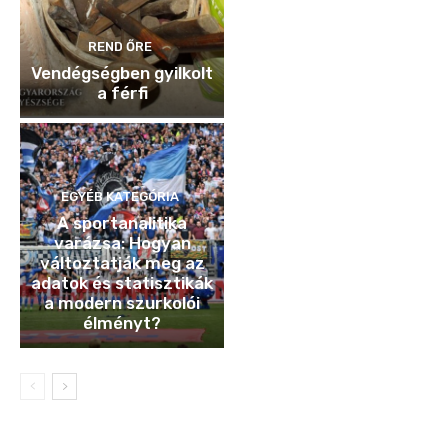
REND ŐRE
Vendégségben gyilkolt
a férfi
EGYÉB KATEGÓRIA
A sportanalitika
varázsa: Hogyan
változtatják meg az
adatok és statisztikák
a modern szurkolói
élményt?