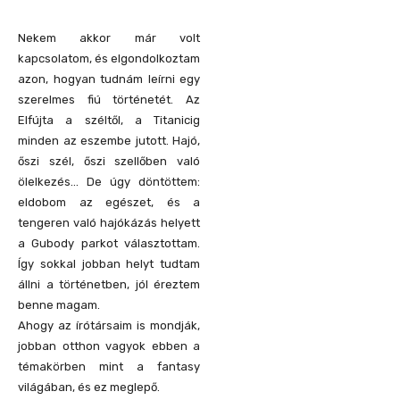
Nekem akkor már volt
kapcsolatom, és elgondolkoztam
azon, hogyan tudnám leírni egy
szerelmes fiú történetét. Az
Elfújta a széltől, a Titanicig
minden az eszembe jutott. Hajó,
őszi szél, őszi szellőben való
ölelkezés… De úgy döntöttem:
eldobom az egészet, és a
tengeren való hajókázás helyett
a Gubody parkot választottam.
Így sokkal jobban helyt tudtam
állni a történetben, jól éreztem
benne magam.
Ahogy az írótársaim is mondják,
jobban otthon vagyok ebben a
témakörben mint a fantasy
világában, és ez meglepő.