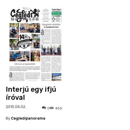
Interjú egy ifjú
íróval
2015.04.02.
0
455
By
Cegledipanorama