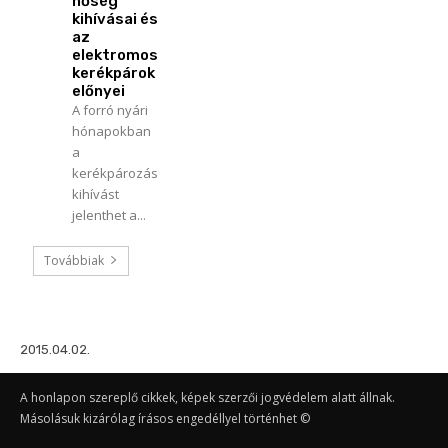
hőség
kihívásai és
az
elektromos
kerékpárok
előnyei
A forró nyári
hónapokban
a
kerékpározás
kihívást
jelenthet a...
Továbbiak
2015.04.02.
A honlapon szereplő cikkek, képek szerzői jogvédelem alatt állnak.
Másolásuk kizárólag írásos engedéllyel történhet ©