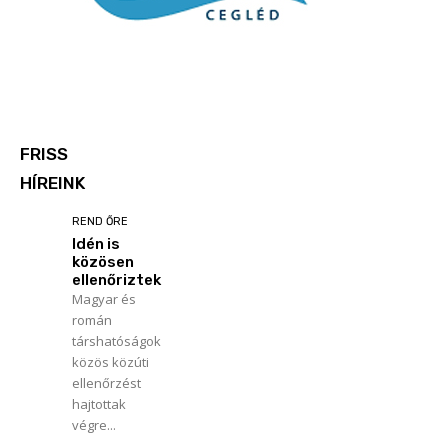
FRISS
HÍREINK
REND ŐRE
Idén is
közösen
ellenőriztek
Magyar és
román
társhatóságok
közös közúti
ellenőrzést
hajtottak
végre...