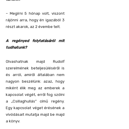
– Megírni 5 hónap volt, viszont
rájönni arra, hogy én igazából 3
részt akarok, az 2 évembe telt.
A regényed folytatásáról mit
tudhatunk?
Olvashatnak majd Rudolf
szerelmének beteljesüléséről is
és arról, amiről általában nem
nagyon beszélünk: azaz, hogy
miként élik meg az emberek a
kapcsolat végét, erről fog szólni
a „Csillaghullás” című regény.
Egy kapcsolat véget érésének a
vívódásait mutatja majd be majd
a könyv.