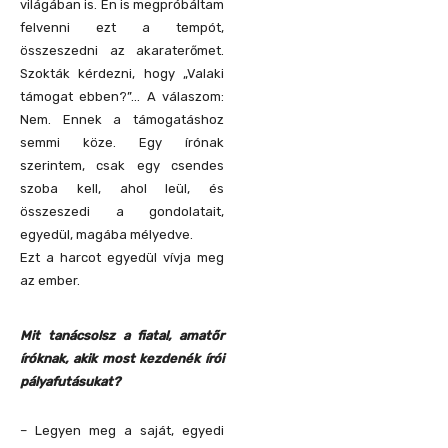
világában is. Én is megpróbáltam
felvenni ezt a tempót,
összeszedni az akaraterőmet.
Szokták kérdezni, hogy „Valaki
támogat ebben?”… A válaszom:
Nem. Ennek a támogatáshoz
semmi köze. Egy írónak
szerintem, csak egy csendes
szoba kell, ahol leül, és
összeszedi a gondolatait,
egyedül, magába mélyedve.
Ezt a harcot egyedül vívja meg
az ember.
Mit tanácsolsz a fiatal, amatőr
íróknak, akik most kezdenék írói
pályafutásukat?
– Legyen meg a saját, egyedi