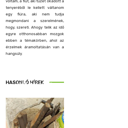
voltam, a fiút, aki tüzet okádott a
tenyeréből le kellett váltanom
egy fiúra, aki nem tudja
megmondani a szerelmének,
hogy, szereti. Ahogy telik az idő
egyre otthonosabban mozgok
ebben a témakörben, ahol az
érzelmek áramoltatásán van a
hangsúly.
REND ŐRE
HASONLÓ HÍREK
Idén is közösen
ellenőriztek