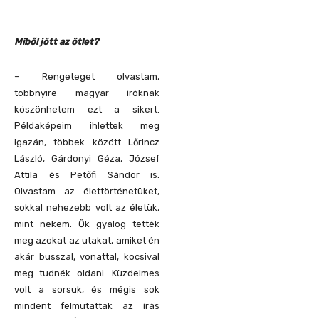
Miből jött az ötlet?
– Rengeteget olvastam,
többnyire magyar íróknak
köszönhetem ezt a sikert.
Példaképeim ihlettek meg
igazán, többek között Lőrincz
László, Gárdonyi Géza, József
Attila és Petőfi Sándor is.
Olvastam az élettörténetüket,
sokkal nehezebb volt az életük,
mint nekem. Ők gyalog tették
meg azokat az utakat, amiket én
akár busszal, vonattal, kocsival
meg tudnék oldani. Küzdelmes
volt a sorsuk, és mégis sok
mindent felmutattak az írás