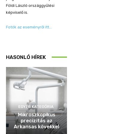
Földi László országgyűlési
képviselő is.
Fotók az eseményről itt…
HASONLÓ HÍREK
EGYÉB KATEGÓRIA
Mikroszkopikus
precizitás az
Arkansas kövekkel