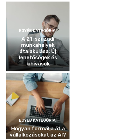
EGYÉB KATEGÓRIA
A 21. századi
munkahelyek
átalakulása: Új
lehetőségek és
kihívások
EGYÉB KATEGÓRIA
Hogyan formálja át a
vállalkozásokat az AI?