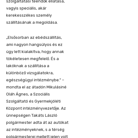
szolgáltatási teendők ellátása,
vagyis speciális, akár
kerekesszékes személy
szállításának a megoldása.
„Elsősorban az ebédszállítás,
ami nagyon hangsúlyos és ez
úgy lett kialakítva, hogy annak
tökéletesen megfelelő. És a
lakóknak a szállítása a
különböző vizsgálatokra,
egészségügyi intézménybe.” –
mondta el az átadón Mikulásiné
Oláh Ágnes, a Szociális
Szolgáltató és Gyermekjóléti
Központ intézményvezetője. Az
ünnepségen Takáts László
polgármester adta át az autókat
az intézményeknek, s a térség
polgármesterei mellett jelen volt