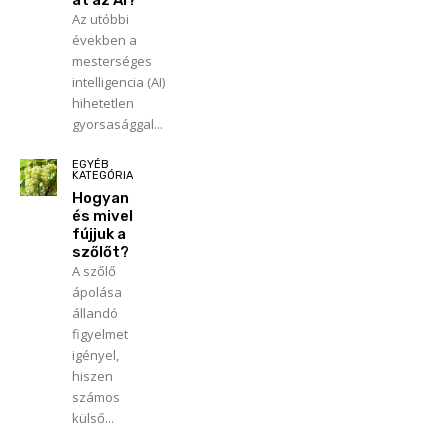
at az AI?
Az utóbbi
években a
mesterséges
intelligencia (AI)
hihetetlen
gyorsasággal...
EGYÉB
KATEGÓRIA
Hogyan
és mivel
fújjuk a
szőlőt?
A szőlő
ápolása
állandó
figyelmet
igényel,
hiszen
számos
külső...