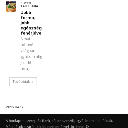
EGYÉB
KATEGÓRIA
Jobb
forma,
jobb
egészség
fehérjével
A mai
rohanó
világban
gyakran alig
jut idő
arra,...
Továbbiak
2015.04.17.
A honlapon szereplő cikkek, képek szerzői jogvédelem alatt állnak.
Másolásuk kizárólag írásos engedéllyel történhet ©