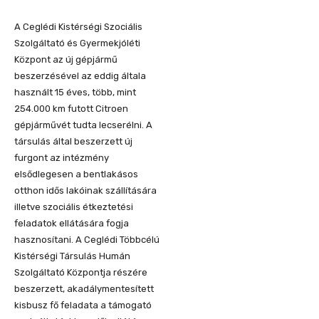
A Ceglédi Kistérségi Szociális
Szolgáltató és Gyermekjóléti
Központ az új gépjármű
beszerzésével az eddig általa
használt 15 éves, több, mint
254.000 km futott Citroen
gépjárművét tudta lecserélni. A
társulás által beszerzett új
furgont az intézmény
elsődlegesen a bentlakásos
otthon idős lakóinak szállítására
illetve szociális étkeztetési
feladatok ellátására fogja
hasznosítani. A Ceglédi Többcélú
Kistérségi Társulás Humán
Szolgáltató Központja részére
beszerzett, akadálymentesített
kisbusz fő feladata a támogató