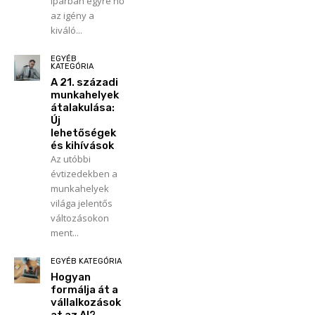
iparban egyre nő
az igény a
kiváló...
EGYÉB
KATEGÓRIA
A 21. századi
munkahelyek
átalakulása:
Új
lehetőségek
és kihívások
Az utóbbi
évtizedekben a
munkahelyek
világa jelentős
változásokon
ment...
EGYÉB KATEGÓRIA
Hogyan
formálja át a
vállalkozások