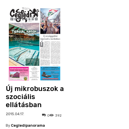
Új mikrobuszok a
szociális
ellátásban
2015.04.17.
0
392
By
Cegledipanorama