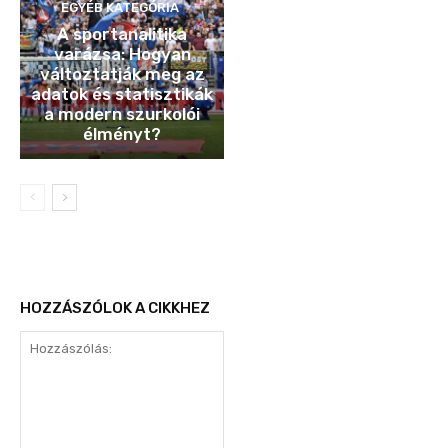
EGYÉB KATEGÓRIA
A sportanalitika
varázsa: Hogyan
változtatják meg az
adatok és statisztikák
a modern szurkolói
élményt?
HOZZÁSZÓLOK A CIKKHEZ