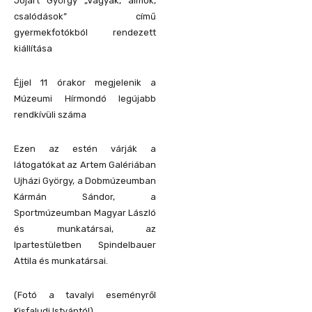
Jójárt György „Vágyak, álmok,
csalódások” című
gyermekfotókból rendezett
kiállítása
Éjjel 11 órakor megjelenik a
Múzeumi Hírmondó legújabb
rendkívüli száma
Ezen az estén várják a
látogatókat az Artem Galériában
Ujházi György, a Dobmúzeumban
Kármán Sándor, a
Sportmúzeumban Magyar László
és munkatársai, az
Ipartestületben Spindelbauer
Attila és munkatársai.
(Fotó a tavalyi eseményről
Kisfaludi Istvántól)