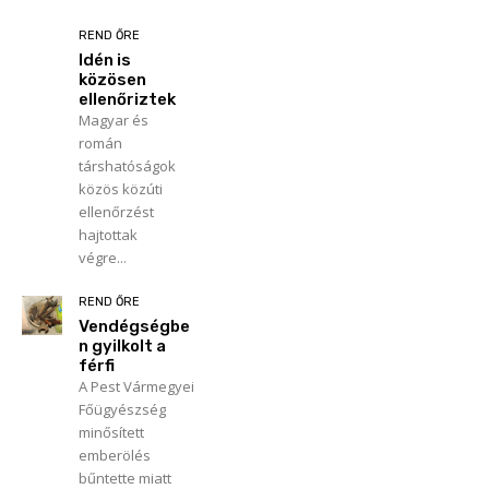
REND ŐRE
Idén is
közösen
ellenőriztek
Magyar és
román
társhatóságok
közös közúti
ellenőrzést
hajtottak
végre...
REND ŐRE
Vendégségbe
n gyilkolt a
férfi
A Pest Vármegyei
Főügyészség
minősített
emberölés
bűntette miatt