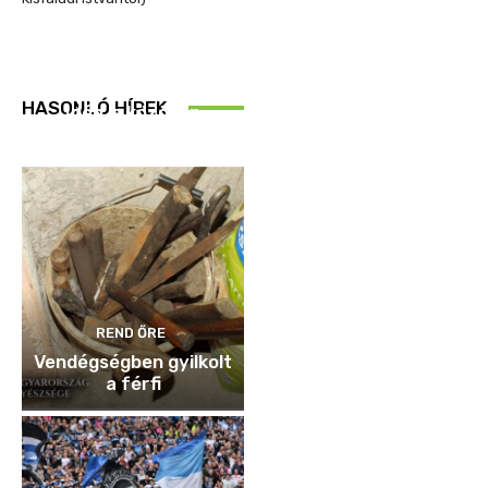
REND ŐRE
HASONLÓ HÍREK
Idén is közösen
ellenőriztek
REND ŐRE
Vendégségben gyilkolt
a férfi