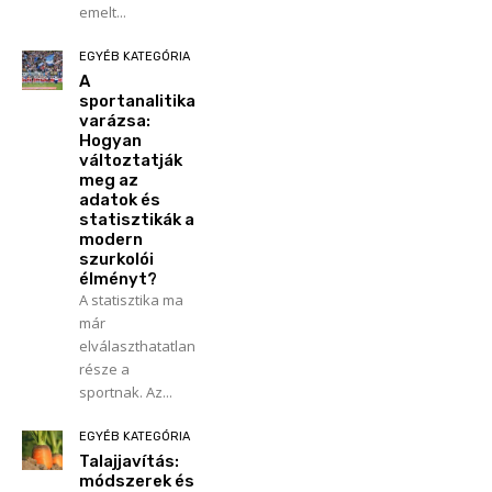
emelt...
EGYÉB KATEGÓRIA
A
sportanalitika
varázsa:
Hogyan
változtatják
meg az
adatok és
statisztikák a
modern
szurkolói
élményt?
A statisztika ma
már
elválaszthatatlan
része a
sportnak. Az...
EGYÉB KATEGÓRIA
Talajjavítás:
módszerek és