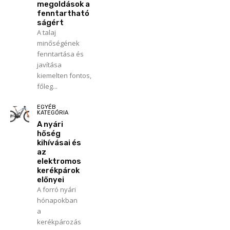
megoldások a
fenntartható
ságért
A talaj
minőségének
fenntartása és
javítása
kiemelten fontos,
főleg...
EGYÉB
KATEGÓRIA
A nyári
hőség
kihívásai és
az
elektromos
kerékpárok
előnyei
A forró nyári
hónapokban
a
kerékpározás