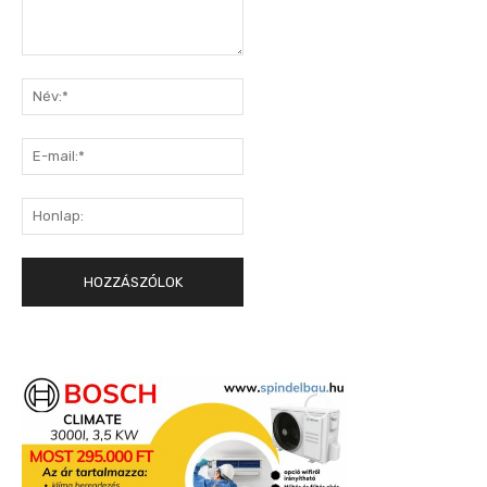
Hozzászólás:
Név:*
E-
mail:*
Honlap: