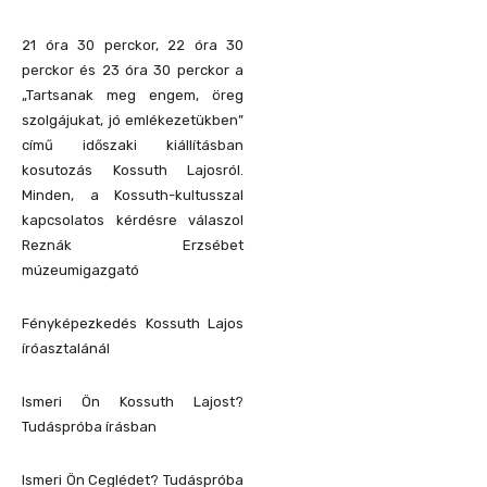
21 óra 30 perckor, 22 óra 30
perckor és 23 óra 30 perckor a
„Tartsanak meg engem, öreg
szolgájukat, jó emlékezetükben”
című időszaki kiállításban
kosutozás Kossuth Lajosról.
Minden, a Kossuth-kultusszal
kapcsolatos kérdésre válaszol
Reznák Erzsébet
múzeumigazgató
Fényképezkedés Kossuth Lajos
íróasztalánál
Ismeri Ön Kossuth Lajost?
Tudáspróba írásban
Ismeri Ön Ceglédet? Tudáspróba