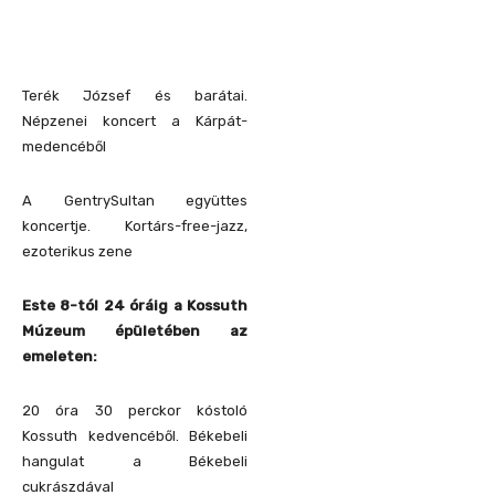
Terék József és barátai.
Népzenei koncert a Kárpát-
medencéből
A GentrySultan együttes
koncertje. Kortárs-free-jazz,
ezoterikus zene
Este 8-tól 24 óráig a Kossuth
Múzeum épületében az
emeleten:
20 óra 30 perckor kóstoló
Kossuth kedvencéből. Békebeli
hangulat a Békebeli
cukrászdával