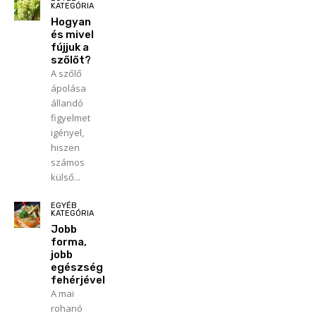
KATEGÓRIA
Hogyan
és mivel
fújjuk a
szőlőt?
A szőlő
ápolása
állandó
figyelmet
igényel,
hiszen
számos
külső...
EGYÉB
KATEGÓRIA
Jobb
forma,
jobb
egészség
fehérjével
A mai
rohanó