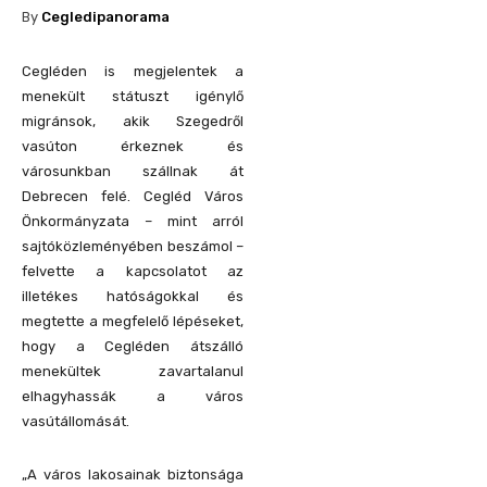
By
Cegledipanorama
Cegléden is megjelentek a
menekült státuszt igénylő
migránsok, akik Szegedről
vasúton érkeznek és
városunkban szállnak át
Debrecen felé. Cegléd Város
Önkormányzata – mint arról
sajtóközleményében beszámol –
felvette a kapcsolatot az
illetékes hatóságokkal és
megtette a megfelelő lépéseket,
hogy a Cegléden átszálló
menekültek zavartalanul
elhagyhassák a város
vasútállomását.
„A város lakosainak biztonsága