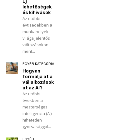
Új
lehetőségek
és kihívások
Az utóbbi
évtizedekben a
munkahelyek
világa jelentős
változásokon
ment...
EGYÉB KATEGÓRIA
Hogyan
formálja át a
vállalkozások
at az AI?
Az utóbbi
években a
mesterséges
intelligencia (AI)
hihetetlen
gyorsasággal...
EGYÉB