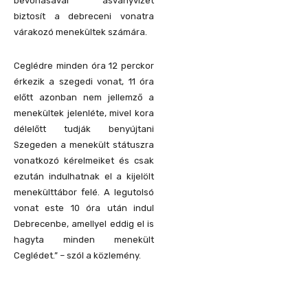
bevonásával ásványvizet
biztosít a debreceni vonatra
várakozó menekültek számára.
Ceglédre minden óra 12 perckor
érkezik a szegedi vonat, 11 óra
előtt azonban nem jellemző a
menekültek jelenléte, mivel kora
délelőtt tudják benyújtani
Szegeden a menekült státuszra
vonatkozó kérelmeiket és csak
ezután indulhatnak el a kijelölt
menekülttábor felé. A legutolsó
vonat este 10 óra után indul
Debrecenbe, amellyel eddig el is
hagyta minden menekült
Ceglédet.” – szól a közlemény.