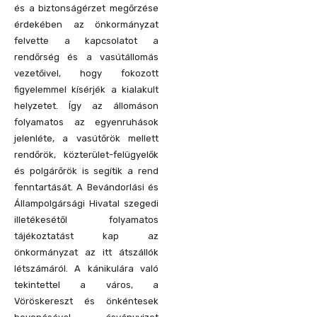
és a biztonságérzet megőrzése
érdekében az önkormányzat
felvette a kapcsolatot a
rendőrség és a vasútállomás
vezetőivel, hogy fokozott
figyelemmel kísérjék a kialakult
helyzetet. Így az állomáson
folyamatos az egyenruhások
jelenléte, a vasútőrök mellett
rendőrök, közterület-felügyelők
és polgárőrök is segítik a rend
fenntartását. A Bevándorlási és
Állampolgársági Hivatal szegedi
illetékesétől folyamatos
tájékoztatást kap az
önkormányzat az itt átszállók
létszámáról. A kánikulára való
tekintettel a város, a
Vöröskereszt és önkéntesek