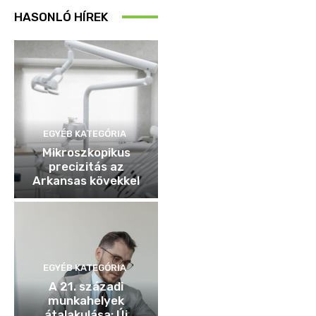
HASONLÓ HÍREK
EGYÉB KATEGÓRIA
Mikroszkopikus
precizitás az
Arkansas kövekkel
EGYÉB KATEGÓRIA
A 21. századi
munkahelyek
átalakulása: Új