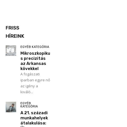
FRISS
HÍREINK
EGYÉB KATEGÓRIA
Mikroszkopiku
s precizitás
az Arkansas
kövekkel
A fogászati
iparban egyre nő
az igény a
kiváló...
EGYÉB
KATEGÓRIA
A 21. századi
munkahelyek
átalakulása: