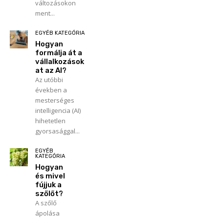
változásokon
ment...
EGYÉB KATEGÓRIA
Hogyan
formálja át a
vállalkozások
at az AI?
Az utóbbi
években a
mesterséges
intelligencia (AI)
hihetetlen
gyorsasággal...
EGYÉB
KATEGÓRIA
Hogyan
és mivel
fújjuk a
szőlőt?
A szőlő
ápolása