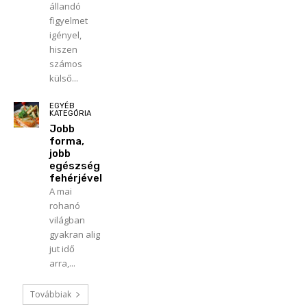
állandó
figyelmet
igényel,
hiszen
számos
külső...
EGYÉB
KATEGÓRIA
Jobb
forma,
jobb
egészség
fehérjével
A mai
rohanó
világban
gyakran alig
jut idő
arra,...
Továbbiak