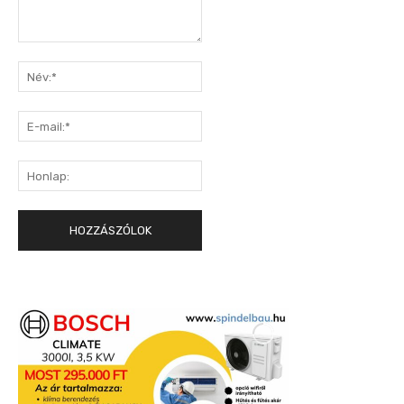
Hozzászólás:
Név:*
E-
mail:*
Honlap: