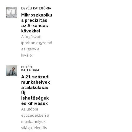
EGYÉB KATEGÓRIA
Mikroszkopiku
s precizitás
az Arkansas
kövekkel
A fogászati
iparban egyre nő
az igény a
kiváló...
EGYÉB
KATEGÓRIA
A 21. századi
munkahelyek
átalakulása:
Új
lehetőségek
és kihívások
Az utóbbi
évtizedekben a
munkahelyek
világa jelentős