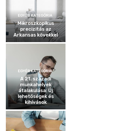
EGYÉB KATEGÓRIA
Mikroszkopikus
precizitás az
Arkansas kövekkel
EGYÉB KATEGÓRIA
A 21. századi
munkahelyek
átalakulása: Új
lehetőségek és
kihívások