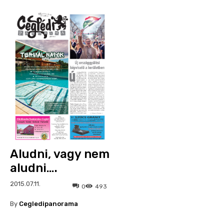
Aludni, vagy nem
aludni….
2015.07.11.
0
493
By
Cegledipanorama