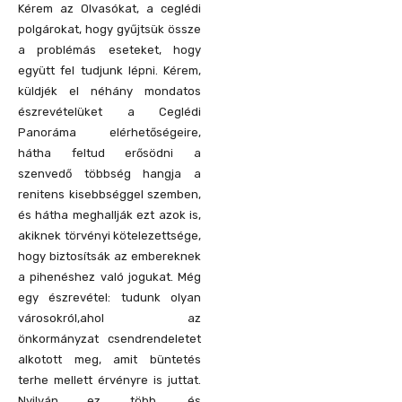
Kérem az Olvasókat, a ceglédi
polgárokat, hogy gyűjtsük össze
a problémás eseteket, hogy
együtt fel tudjunk lépni. Kérem,
küldjék el néhány mondatos
észrevételüket a Ceglédi
Panoráma elérhetőségeire,
hátha feltud erősödni a
szenvedő többség hangja a
renitens kisebbséggel szemben,
és hátha meghallják ezt azok is,
akiknek törvényi kötelezettsége,
hogy biztosítsák az embereknek
a pihenéshez való jogukat. Még
egy észrevétel: tudunk olyan
városokról,ahol az
önkormányzat csendrendeletet
alkotott meg, amit büntetés
terhe mellett érvényre is juttat.
Nyilván ez több, és