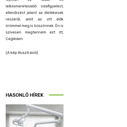
lelkiismeretesebb odafigyelést,
ellenőrzést jelent az illetékesek
részéről, amit az ott élők
örömmel meg is köszönnek. Én is
szívesen megtenném ezt itt,
Cegléden.
(A kép illusztráció)
HASONLÓ HÍREK