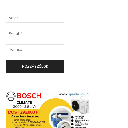
Hozzászólás:
Név:*
E-
mail:*
Honlap: