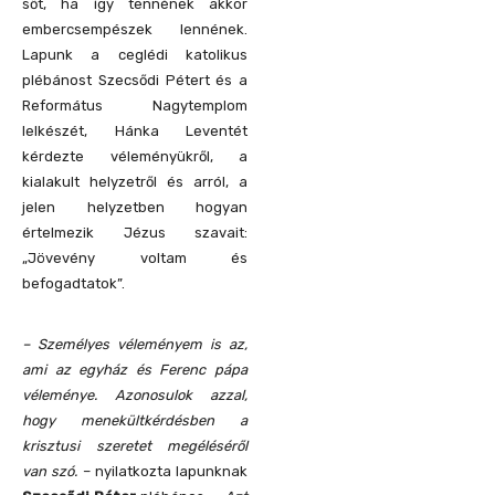
sőt, ha így tennének akkor
embercsempészek lennének.
Lapunk a ceglédi katolikus
plébánost Szecsődi Pétert és a
Református Nagytemplom
lelkészét, Hánka Leventét
kérdezte véleményükről, a
kialakult helyzetről és arról, a
jelen helyzetben hogyan
értelmezik Jézus szavait:
„Jövevény voltam és
befogadtatok”.
– Személyes véleményem is az,
ami az egyház és Ferenc pápa
véleménye. Azonosulok azzal,
hogy menekültkérdésben a
krisztusi szeretet megéléséről
van szó.
– nyilatkozta lapunknak