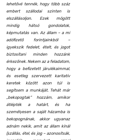
lehetővé tennék, hogy több száz
embert szállodai szinten is
elszállásoljon. Ezek mögött
mindig hátsó gondolatok,
képmutatás van. Az állam – a mi
adófizető forintjainkból –
igyekszik fedelet, ételt, és jogot
biztosítani minden hozzánk
érkezőnek. Nekem az a feladatom,
hogy a befizetett járulékaimmal,
és esetleg szervezett karitatív
keretek között azon túl is
segítsem a munkáját. Tehát már
„bekopogtak” hozzám, amikor
átlépték a határt, és ha
személyesen a saját házamba is
bekopognának, akkor ugyanaz
adnám nekik, amit az állam kínál
(szállás, étel, és jog – azonosítsák,