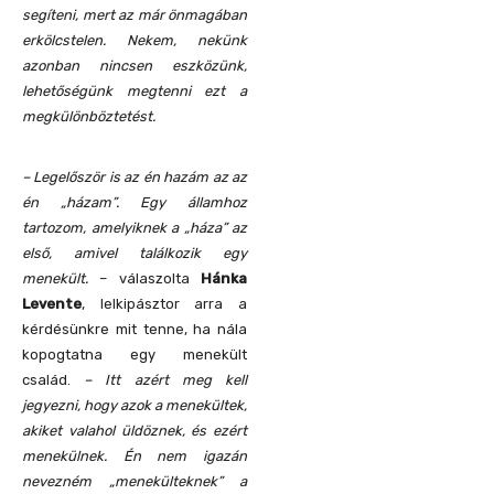
segíteni, mert az már önmagában
erkölcstelen. Nekem, nekünk
azonban nincsen eszközünk,
lehetőségünk megtenni ezt a
megkülönböztetést.
– Legelőször is az én hazám az az
én „házam”. Egy államhoz
tartozom, amelyiknek a „háza” az
első, amivel találkozik egy
menekült.
– válaszolta
Hánka
Levente
, lelkipásztor arra a
kérdésünkre mit tenne, ha nála
kopogtatna egy menekült
család.
– Itt azért meg kell
jegyezni, hogy azok a menekültek,
akiket valahol üldöznek, és ezért
menekülnek. Én nem igazán
nevezném „menekülteknek” a