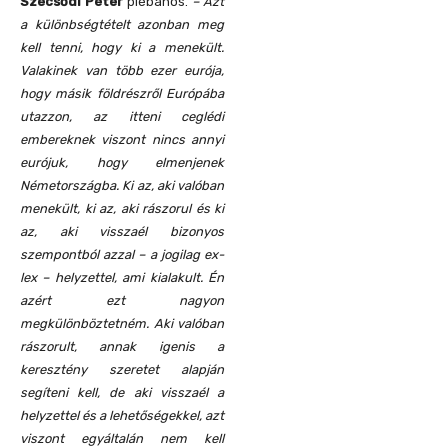
Szecsődi Péter
plébános.
– Azt
a különbségtételt azonban meg
kell tenni, hogy ki a menekült.
Valakinek van több ezer eurója,
hogy másik földrészről Európába
utazzon, az itteni ceglédi
embereknek viszont nincs annyi
eurójuk, hogy elmenjenek
Németországba. Ki az, aki valóban
menekült, ki az, aki rászorul és ki
az, aki visszaél bizonyos
szempontból azzal – a jogilag ex-
lex – helyzettel, ami kialakult. Én
azért ezt nagyon
megkülönböztetném. Aki valóban
rászorult, annak igenis a
keresztény szeretet alapján
segíteni kell, de aki visszaél a
helyzettel és a lehetőségekkel, azt
viszont egyáltalán nem kell