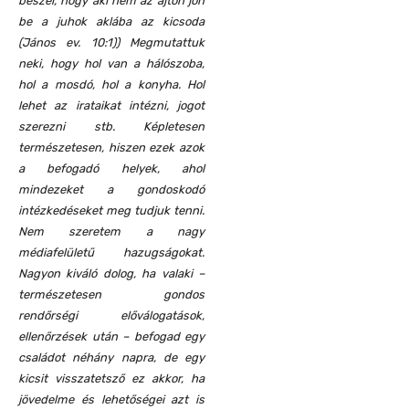
beszél, hogy aki nem az ajtón jön
be a juhok aklába az kicsoda
(János ev. 10:1)) Megmutattuk
neki, hogy hol van a hálószoba,
hol a mosdó, hol a konyha. Hol
lehet az irataikat intézni, jogot
szerezni stb. Képletesen
természetesen, hiszen ezek azok
a befogadó helyek, ahol
mindezeket a gondoskodó
intézkedéseket meg tudjuk tenni.
Nem szeretem a nagy
médiafelületű hazugságokat.
Nagyon kiváló dolog, ha valaki –
természetesen gondos
rendőrségi előválogatások,
ellenőrzések után – befogad egy
családot néhány napra, de egy
kicsit visszatetsző ez akkor, ha
jövedelme és lehetőségei azt is