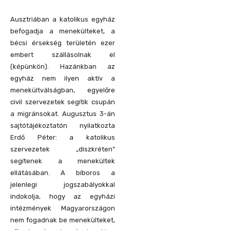
Ausztriában a katolikus egyház
befogadja a menekülteket, a
bécsi érsekség területén ezer
embert szállásolnak el
(képünkön). Hazánkban az
egyház nem ilyen aktív a
menekültválságban, egyelőre
civil szervezetek segítik csupán
a migránsokat. Augusztus 3-án
sajtótájékoztatón nyilatkozta
Erdő Péter: a katolikus
szervezetek „diszkréten”
segítenek a menekültek
ellátásában. A bíboros a
jelenlegi jogszabályokkal
indokolja, hogy az egyházi
intézmények Magyarországon
nem fogadnak be menekülteket,