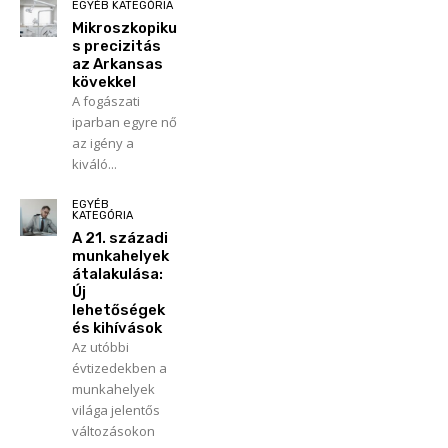
EGYÉB KATEGÓRIA
Mikroszkopiku
s precizitás
az Arkansas
kövekkel
A fogászati
iparban egyre nő
az igény a
kiváló...
EGYÉB
KATEGÓRIA
A 21. századi
munkahelyek
átalakulása:
Új
lehetőségek
és kihívások
Az utóbbi
évtizedekben a
munkahelyek
világa jelentős
változásokon