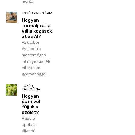
ment...
EGYÉB KATEGÓRIA
Hogyan
formálja át a
vállalkozások
at az AI?
Az utóbbi
években a
mesterséges
intelligencia (AI)
hihetetlen
gyorsasággal...
EGYÉB
KATEGÓRIA
Hogyan
és mivel
fújjuk a
szőlőt?
A szőlő
ápolása
állandó