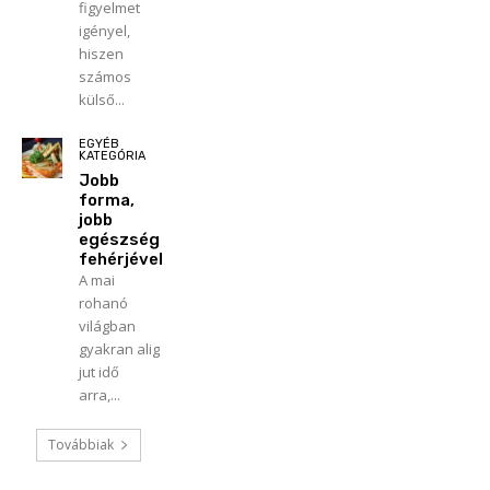
figyelmet
igényel,
hiszen
számos
külső...
EGYÉB
KATEGÓRIA
Jobb
forma,
jobb
egészség
fehérjével
A mai
rohanó
világban
gyakran alig
jut idő
arra,...
Továbbiak