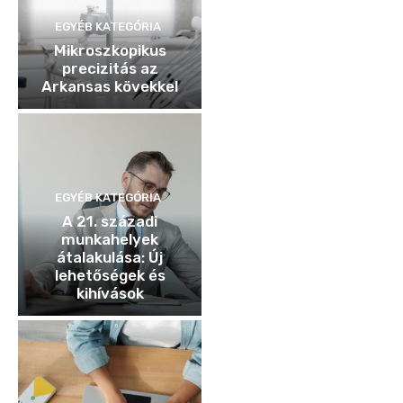
EGYÉB KATEGÓRIA
Mikroszkopikus
precizitás az
Arkansas kövekkel
EGYÉB KATEGÓRIA
A 21. századi
munkahelyek
átalakulása: Új
lehetőségek és
kihívások