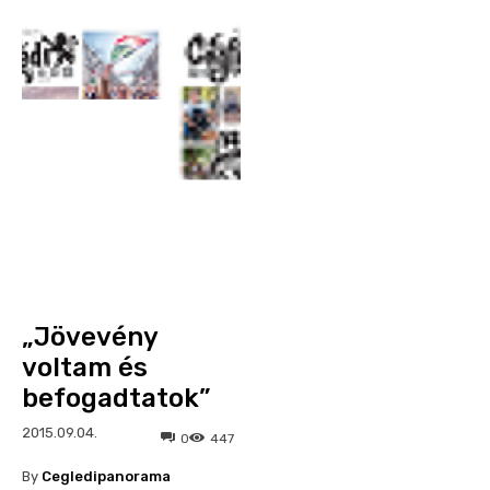
„Jövevény
voltam és
befogadtatok”
2015.09.04.
0
447
By
Cegledipanorama