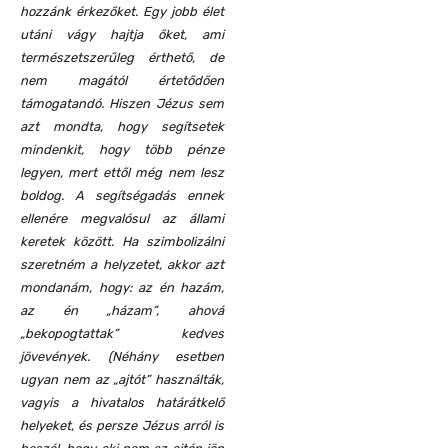
hozzánk érkezőket. Egy jobb élet
utáni vágy hajtja őket, ami
természetszerűleg érthető, de
nem magától értetődően
támogatandó. Hiszen Jézus sem
azt mondta, hogy segítsetek
mindenkit, hogy több pénze
legyen, mert ettől még nem lesz
boldog. A segítségadás ennek
ellenére megvalósul az állami
keretek között. Ha szimbolizálni
szeretném a helyzetet, akkor azt
mondanám, hogy: az én hazám,
az én „házam”, ahová
„bekopogtattak” kedves
jövevények. (Néhány esetben
ugyan nem az „ajtót” használták,
vagyis a hivatalos határátkelő
helyeket, és persze Jézus arról is