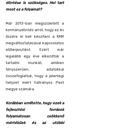
döntése is szükséges. Hol tart
most ez a folyamat?
Már 2013-ban megszületett a
kormánydöntés arról, hogy ez év
őszére el kell készíteni a KMR
megváltoztatásával kapcsolatos
előterjesztést. Ezért már
legalább egy éve elkezdtük a
tartalmi munkát, amiben
tényszerűen, adatokkal
összefoglaltuk, hogy a jelenlegi
helyzet miért hátrányos Pest
megye számára.
Korábban említette, hogy ezek a
fejlesztési források
folyamatosan csökkenő
mértékűek és az utóbbi