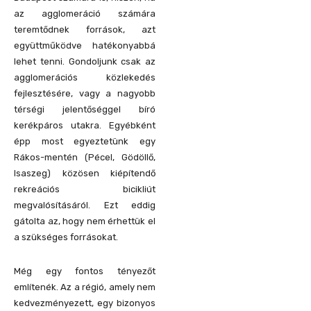
az agglomeráció számára
teremtődnek források, azt
együttműködve hatékonyabbá
lehet tenni. Gondoljunk csak az
agglomerációs közlekedés
fejlesztésére, vagy a nagyobb
térségi jelentőséggel bíró
kerékpáros utakra. Egyébként
épp most egyeztetünk egy
Rákos-mentén (Pécel, Gödöllő,
Isaszeg) közösen kiépítendő
rekreációs bicikliút
megvalósításáról. Ezt eddig
gátolta az, hogy nem érhettük el
a szükséges forrásokat.
Még egy fontos tényezőt
említenék. Az a régió, amely nem
kedvezményezett, egy bizonyos