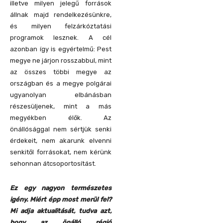
illetve milyen jelegű források
állnak majd rendelkezésünkre,
és milyen felzárkóztatási
programok lesznek. A cél
azonban így is egyértelmű: Pest
megye ne járjon rosszabbul, mint
az összes többi megye az
országban és a megye polgárai
ugyanolyan elbánásban
részesüljenek, mint a más
megyékben élők. Az
önállósággal nem sértjük senki
érdekeit, nem akarunk elvenni
senkitől forrásokat, nem kérünk
sehonnan átcsoportosítást.
Ez egy nagyon természetes
igény. Miért épp most merül fel?
Mi adja aktualitását, tudva azt,
hogy az önálló régió