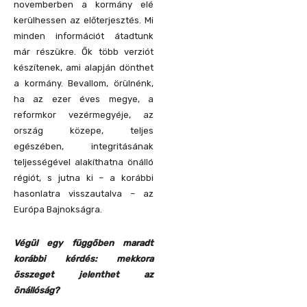
novemberben a kormány elé
kerülhessen az előterjesztés. Mi
minden információt átadtunk
már részükre. Ők több verziót
készítenek, ami alapján dönthet
a kormány. Bevallom, örülnénk,
ha az ezer éves megye, a
reformkor vezérmegyéje, az
ország közepe, teljes
egészében, integritásának
teljességével alakíthatna önálló
régiót, s jutna ki – a korábbi
hasonlatra visszautalva – az
Európa Bajnokságra.
Végül egy függőben maradt
korábbi kérdés: mekkora
összeget jelenthet az
önállóság?