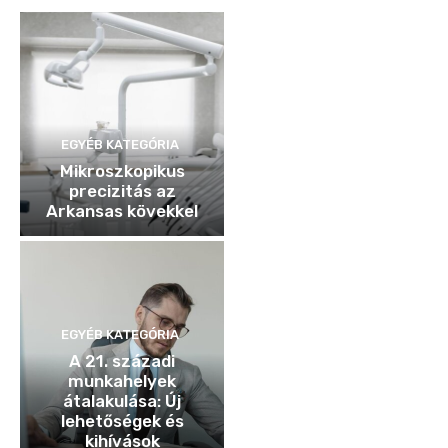
EGYÉB KATEGÓRIA
Mikroszkopikus
precizitás az
Arkansas kövekkel
EGYÉB KATEGÓRIA
A 21. századi
munkahelyek
átalakulása: Új
lehetőségek és
kihívások