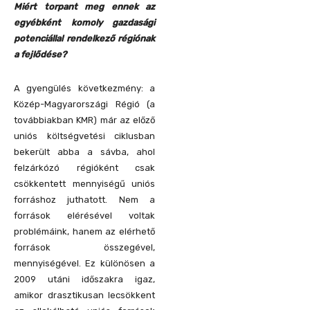
Miért torpant meg ennek az
egyébként komoly gazdasági
potenciállal rendelkező régiónak
a fejlődése?
A gyengülés következmény: a
Közép-Magyarországi Régió (a
továbbiakban KMR) már az előző
uniós költségvetési ciklusban
bekerült abba a sávba, ahol
felzárkózó régióként csak
csökkentett mennyiségű uniós
forráshoz juthatott. Nem a
források elérésével voltak
problémáink, hanem az elérhető
források összegével,
mennyiségével. Ez különösen a
2009 utáni időszakra igaz,
amikor drasztikusan lecsökkent