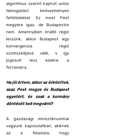
algoritmus szerint kaphat uniós
támogatást kedvezményes
feltételekkel. Ez most Pest
megyére igaz, de Budapestre
nem. Amennyiben önálló régió
leszünk, akkor Budapest egy
konvergencia régió
szomszédjává válik, s így
jogosult lesz ezekre a
forrásokra.
Ha jól értem, akkor az érintettek,
azaz Pest megye és Budapest
egyetért, és csak a kormány
döntését kell megvárni?
A gazdasági minisztériummal
vagyunk kapcsolatban, akiknek
az a feladata, hogy