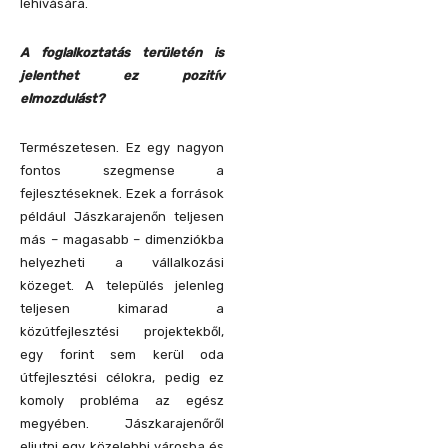
lehívására.
A foglalkoztatás területén is
jelenthet ez pozitív
elmozdulást?
Természetesen. Ez egy nagyon
fontos szegmense a
fejlesztéseknek. Ezek a források
például Jászkarajenőn teljesen
más – magasabb – dimenziókba
helyezheti a vállalkozási
közeget. A település jelenleg
teljesen kimarad a
közútfejlesztési projektekből,
egy forint sem kerül oda
útfejlesztési célokra, pedig ez
komoly probléma az egész
megyében. Jászkarajenőről
eljutni egy közelebbi városba és