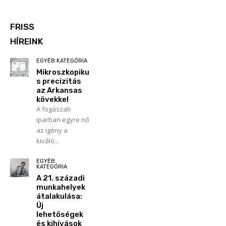
FRISS
HÍREINK
EGYÉB KATEGÓRIA
Mikroszkopiku
s precizitás
az Arkansas
kövekkel
A fogászati
iparban egyre nő
az igény a
kiváló...
EGYÉB
KATEGÓRIA
A 21. századi
munkahelyek
átalakulása:
Új
lehetőségek
és kihívások