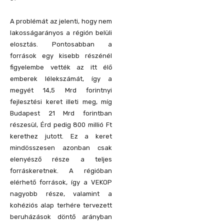
A problémát az jelenti, hogy nem
lakosságarányos a régión belüli
elosztás. Pontosabban a
források egy kisebb részénél
figyelembe vették az itt élő
emberek lélekszámát, így a
megyét 14,5 Mrd forintnyi
fejlesztési keret illeti meg, míg
Budapest 21 Mrd forintban
részesül, Érd pedig 800 millió Ft
kerethez jutott. Ez a keret
mindösszesen azonban csak
elenyésző része a teljes
forráskeretnek. A régióban
elérhető források, így a VEKOP
nagyobb része, valamint a
kohéziós alap terhére tervezett
beruházások döntő arányban