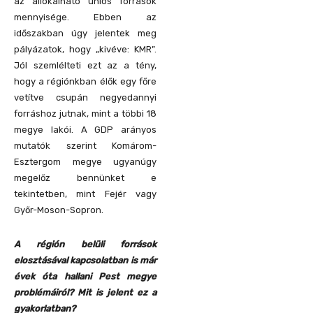
az allokálható uniós források
mennyisége. Ebben az
időszakban úgy jelentek meg
pályázatok, hogy „kivéve: KMR”.
Jól szemlélteti ezt az a tény,
hogy a régiónkban élők egy főre
vetítve csupán negyedannyi
forráshoz jutnak, mint a többi 18
megye lakói. A GDP arányos
mutatók szerint Komárom-
Esztergom megye ugyanúgy
megelőz bennünket e
tekintetben, mint Fejér vagy
Győr-Moson-Sopron.
A régión belüli források
elosztásával kapcsolatban is már
évek óta hallani Pest megye
problémáiról? Mit is jelent ez a
gyakorlatban?