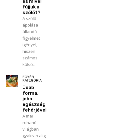
és mivel
fújjuk a
szőlőt?
A szőlő
ápolása
állandó
figyelmet
igényel,
hiszen
számos
külső...
EGYÉB
KATEGÓRIA
Jobb
forma,
jobb
egészség
fehérjével
A mai
rohanó
világban
gyakran alig