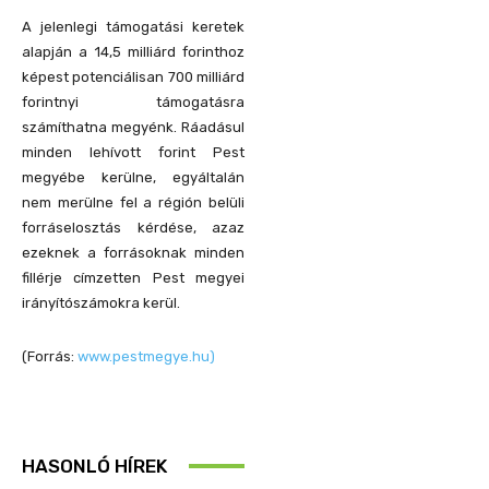
A jelenlegi támogatási keretek
alapján a 14,5 milliárd forinthoz
képest potenciálisan 700 milliárd
forintnyi támogatásra
számíthatna megyénk. Ráadásul
minden lehívott forint Pest
megyébe kerülne, egyáltalán
nem merülne fel a régión belüli
forráselosztás kérdése, azaz
ezeknek a forrásoknak minden
fillérje címzetten Pest megyei
irányítószámokra kerül.
(Forrás:
www.pestmegye.hu)
HASONLÓ HÍREK