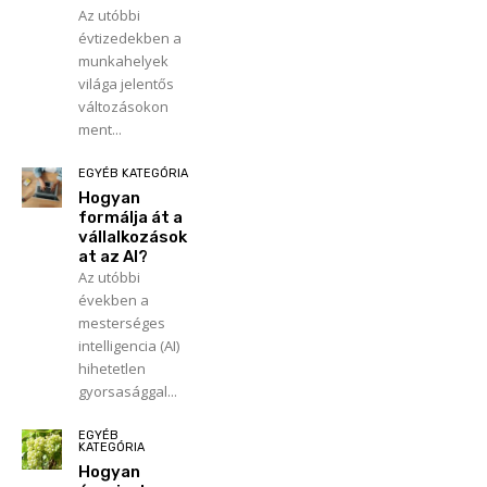
Az utóbbi
évtizedekben a
munkahelyek
világa jelentős
változásokon
ment...
EGYÉB KATEGÓRIA
Hogyan
formálja át a
vállalkozások
at az AI?
Az utóbbi
években a
mesterséges
intelligencia (AI)
hihetetlen
gyorsasággal...
EGYÉB
KATEGÓRIA
Hogyan