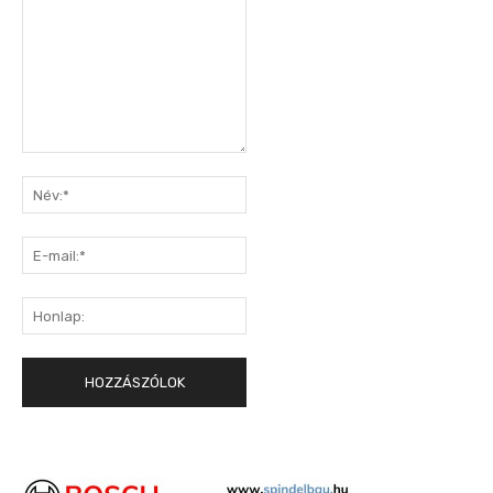
Hozzászólás:
Név:*
E-
mail:*
Honlap: