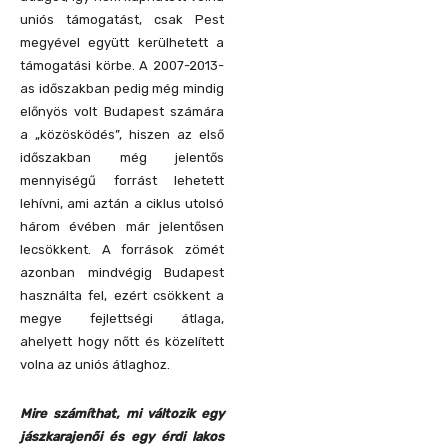
uniós támogatást, csak Pest
megyével együtt kerülhetett a
támogatási körbe. A 2007-2013-
as időszakban pedig még mindig
előnyös volt Budapest számára
a „közösködés”, hiszen az első
időszakban még jelentős
mennyiségű forrást lehetett
lehívni, ami aztán a ciklus utolsó
három évében már jelentősen
lecsökkent. A források zömét
azonban mindvégig Budapest
használta fel, ezért csökkent a
megye fejlettségi átlaga,
ahelyett hogy nőtt és közelített
volna az uniós átlaghoz.
Mire számíthat, mi változik egy
jászkarajenői és egy érdi lakos