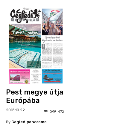
Pest megye útja
Európába
2015.10.22.
0
472
By
Cegledipanorama