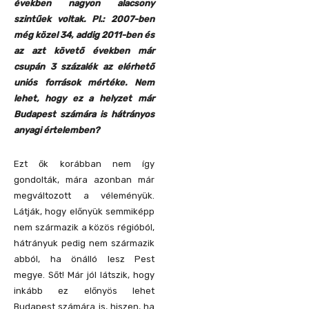
években nagyon alacsony
szintűek voltak. Pl.: 2007-ben
még közel 34, addig 2011-ben és
az azt követő években már
csupán 3 százalék az elérhető
uniós források mértéke. Nem
lehet, hogy ez a helyzet már
Budapest számára is hátrányos
anyagi értelemben?
Ezt ők korábban nem így
gondolták, mára azonban már
megváltozott a véleményük.
Látják, hogy előnyük semmiképp
nem származik a közös régióból,
hátrányuk pedig nem származik
abból, ha önálló lesz Pest
megye. Sőt! Már jól látszik, hogy
inkább ez előnyös lehet
Budapest számára is, hiszen, ha