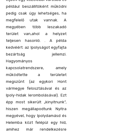
például beszállítóként működni
pedig csak úgy lehetséges, ha
megfelelő utak vannak. A
megyében több leszakadó
terület van,ahol a helyzet
teljesen hasonló. . A példa
kedvéért: az Ipolyságot egyfajta
bezártság jellemzi.
Hagyományos
kapcsolatrendszere, amely
működtette a területet
megszűnt (az egykori Hont
vármegye felosztásával és az
Ipoly-hidak lerombolásával). Ezt
épp most sikerült „kinyitnunk”,
hiszen megállapodtunk Nyitra
megyével, hogy Ipolydamásd és
Helemba közt felépül egy híd,
amihez már rendelkezésre