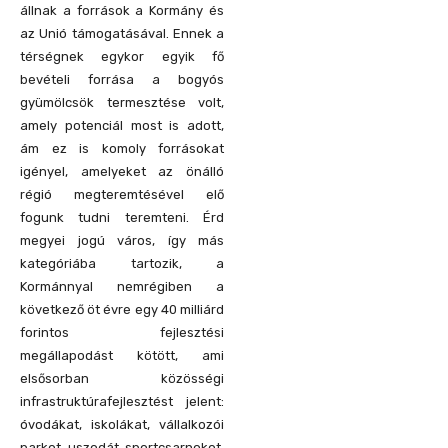
állnak a források a Kormány és
az Unió támogatásával. Ennek a
térségnek egykor egyik fő
bevételi forrása a bogyós
gyümölcsök termesztése volt,
amely potenciál most is adott,
ám ez is komoly forrásokat
igényel, amelyeket az önálló
régió megteremtésével elő
fogunk tudni teremteni. Érd
megyei jogú város, így más
kategóriába tartozik, a
Kormánnyal nemrégiben a
következő öt évre egy 40 milliárd
forintos fejlesztési
megállapodást kötött, ami
elsősorban közösségi
infrastruktúrafejlesztést jelent:
óvodákat, iskolákat, vállalkozói
parkot, uszodát, sportcsarnokot.