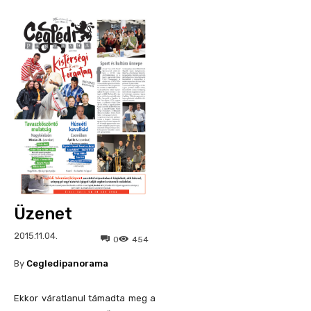
Üzenet
2015.11.04.
0
454
By
Cegledipanorama
Ekkor váratlanul támadta meg a