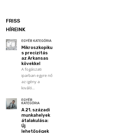
FRISS
HÍREINK
EGYÉB KATEGÓRIA
Mikroszkopiku
s precizitás
az Arkansas
kövekkel
A fogászati
iparban egyre nő
az igény a
kiváló...
EGYÉB
KATEGÓRIA
A 21. századi
munkahelyek
átalakulása:
Új
lehetőségek