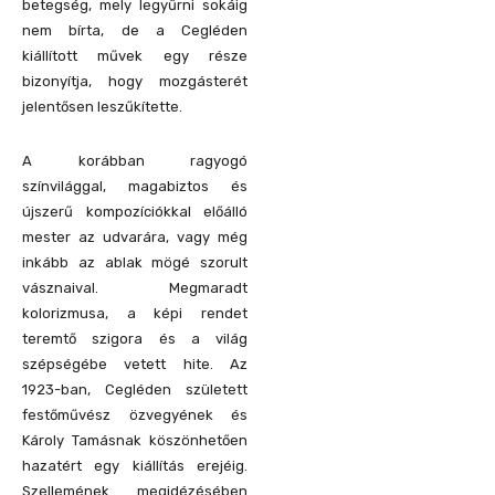
betegség, mely legyűrni sokáig
nem bírta, de a Cegléden
kiállított művek egy része
bizonyítja, hogy mozgásterét
jelentősen leszűkítette.
A korábban ragyogó
színvilággal, magabiztos és
újszerű kompozíciókkal előálló
mester az udvarára, vagy még
inkább az ablak mögé szorult
vásznaival. Megmaradt
kolorizmusa, a képi rendet
teremtő szigora és a világ
szépségébe vetett hite. Az
1923-ban, Cegléden született
festőművész özvegyének és
Károly Tamásnak köszönhetően
hazatért egy kiállítás erejéig.
Szellemének megidézésében