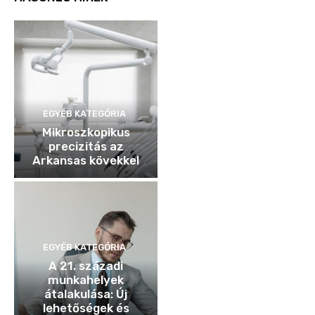
EGYÉB KATEGÓRIA
Mikroszkopikus
precizitás az
Arkansas kövekkel
EGYÉB KATEGÓRIA
A 21. századi
munkahelyek
átalakulása: Új
lehetőségek és