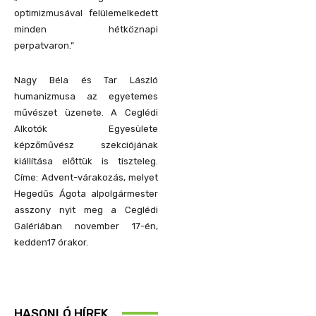
optimizmusával felülemelkedett
minden hétköznapi
perpatvaron.”
Nagy Béla és Tar László
humanizmusa az egyetemes
művészet üzenete. A Ceglédi
Alkotók Egyesülete
képzőművész szekciójának
kiállítása előttük is tiszteleg.
Címe: Advent-várakozás, melyet
Hegedűs Ágota alpolgármester
asszony nyit meg a Ceglédi
Galériában november 17-én,
kedden17 órakor.
HASONLÓ HÍREK