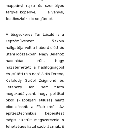
mappányi rajza és személyes
tárgyai-köpenye, állványai,
festőeszközei is segítenek.
A tősgyökeres Tar László is a
Képzőművészeti Főiskola
hallgatója volt a háború előtt és
utáni időszakban. Nagy Bélához
hasonlóan örült, hogy
hazatérhetett a hadifogságból
és „sütött rá a nap”. Sidló Ferenc,
Kisfaludy Stróbl Zsigmond és
Ferenczy Béni sem tudta
megakadályozni, hogy politikai
okok (kispolgári stílusa) miatt
elbocsássák a Főiskoláról. Az
építésztechnikus képesítést
mégis sikerült megszereznie a
tehetséges fiatal szobrásznak. E