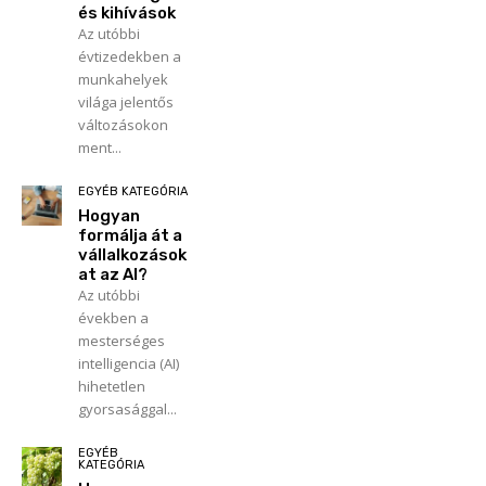
és kihívások
Az utóbbi
évtizedekben a
munkahelyek
világa jelentős
változásokon
ment...
EGYÉB KATEGÓRIA
Hogyan
formálja át a
vállalkozások
at az AI?
Az utóbbi
években a
mesterséges
intelligencia (AI)
hihetetlen
gyorsasággal...
EGYÉB
KATEGÓRIA