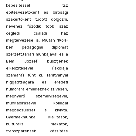
képesítéssel tsz
építésvezetőként és bírósági
szakértőként tudott dolgozni,
nevéhez fűződik több száz
ceglédi családi ház
megtervezése is. Miután 1964-
ben pedagógiai diplomát
szerzett,tanári munkájával és a
Bem József büsztjének
elkészítésével (iskolája
számára) tűnt ki. Tanítványai
higgadtságára és eredeti
humorára emlékeznek szívesen,
megnyerő személyiségével,
munkabírásával kollégái
megbecsülését is kivívta.
Gyermekmunka kiállítások,
kulturális plakátok,
transzparensek készítése