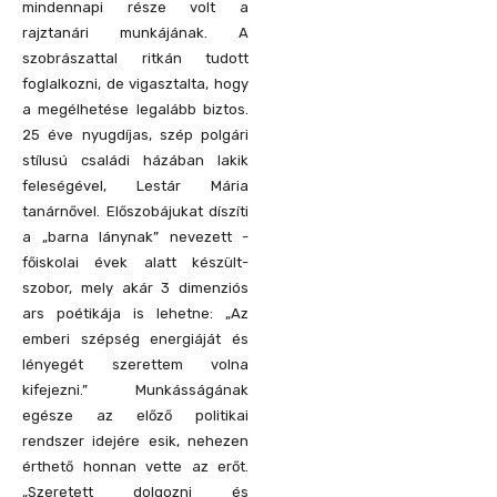
mindennapi része volt a
rajztanári munkájának. A
szobrászattal ritkán tudott
foglalkozni, de vigasztalta, hogy
a megélhetése legalább biztos.
25 éve nyugdíjas, szép polgári
stílusú családi házában lakik
feleségével, Lestár Mária
tanárnővel. Előszobájukat díszíti
a „barna lánynak” nevezett -
főiskolai évek alatt készült-
szobor, mely akár 3 dimenziós
ars poétikája is lehetne: „Az
emberi szépség energiáját és
lényegét szerettem volna
kifejezni.” Munkásságának
egésze az előző politikai
rendszer idejére esik, nehezen
érthető honnan vette az erőt.
„Szeretett dolgozni és