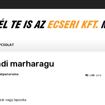
PCSOLAT
di marharagu
edipanorama
0
499
zár vagy lapocka