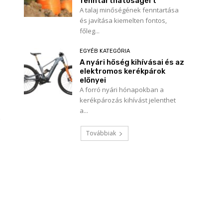
fenntarthatóságért
A talaj minőségének fenntartása
és javítása kiemelten fontos,
főleg...
EGYÉB KATEGÓRIA
A nyári hőség kihívásai és az
elektromos kerékpárok
előnyei
A forró nyári hónapokban a
kerékpározás kihívást jelenthet
a...
Továbbiak