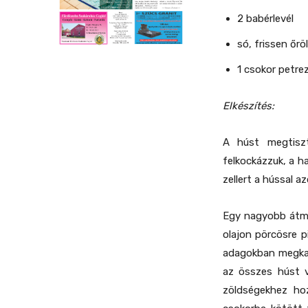
2 babérlevél
só, frissen őrö
1 csokor petrez
Elkészítés:
A húst megtiszt
felkockázzuk, a h
zellert a hússal 
Egy nagyobb átmér
olajon pörcösre p
adagokban megkap
az összes húst v
zöldségekhez ho