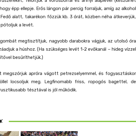
űszereket, felöltjük a vörösborral és annyi alaplével (készülhet
 hogy épp ellepje. Erős lángon pár percig forraljuk, amíg az alkohol
. Fedő alatt, takarékon főzzük kb. 3 órát, közben néha átkeverjük,
 pótoljuk a levét.
 gombát megtisztítjuk, nagyobb darabokra vágjuk, az utolsó óra
áadjuk a húshoz. (Ha szükséges levét 1-2 evőkanál – hideg vízzel
tővel besűríthetjük.)
elt megszórjuk apróra vágott petrezselyemmel, és fogyasztáskor
jföllel locsoljuk meg. Legfinomabb friss, ropogós bagettel, de
rusztikusabb tésztával is jól működik.
ösen
K
ek