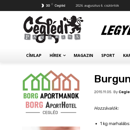
C
2026. augusztus 6. csütörtök
30
Cegléd
CÍMLAP
HÍREK
MAGAZIN
SPORT
KA
Burgun
By
Cegl
2015.11.05.
Hozzávalók:
1 kg marhalábs