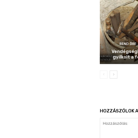
REND ŐRE
Vendégség
gyilkolt a f
HOZZÁSZÓLOK A