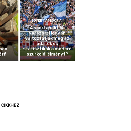
EGYÉB KATEGÓRIA
A sportanalitika
varázsa: Hogyan
változtatják meg az
adatok és
ben
statisztikák a modern
érfi
szurkolói élményt?
 CIKKHEZ