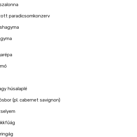
 szalonna
ott paradicsomkonzerv
röshagyma
agyma
garépa
umó
agy húsalaplé
ösbor (pl. cabernet savignon)
zselyem
kukkfűág
aringág