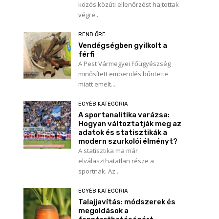
közös közúti ellenőrzést hajtottak
végre...
REND ŐRE
Vendégségben gyilkolt a
férfi
A Pest Vármegyei Főügyészség
minősített emberölés bűntette
miatt emelt...
EGYÉB KATEGÓRIA
A sportanalitika varázsa:
Hogyan változtatják meg az
adatok és statisztikák a
modern szurkolói élményt?
A statisztika ma már
elválaszthatatlan része a
sportnak. Az...
EGYÉB KATEGÓRIA
Talajjavítás: módszerek és
megoldások a