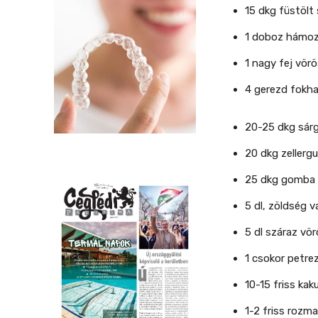
15 dkg füstölt
1 doboz hámoz
1 nagy fej vö
4 gerezd fokh
20-25 dkg sár
20 dkg zellerg
25 dkg gomba
5 dl, zöldség v
5 dl száraz vör
1 csokor petre
10-15 friss ka
1-2 friss rozm