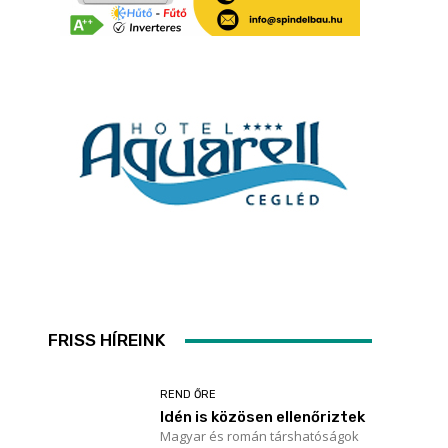
FRISS HÍREINK
REND ŐRE
Idén is közösen ellenőriztek
Magyar és román társhatóságok