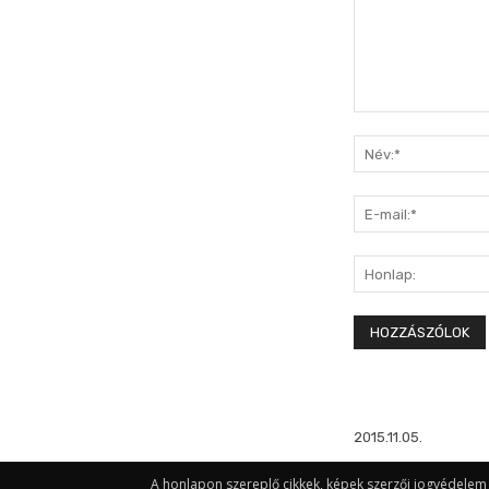
Hozzászólás:
2015.11.05.
A honlapon szereplő cikkek, képek szerzői jogvédelem a