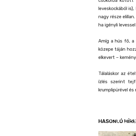
csokorba kötött f
leveskockából is),
nagy része elillan
ha igényli levessel
Amíg a hús fő, a
közepe táján hozz
elkevert – keményí
Tálaláskor az ét
ízlés szerint te
krumplipürével és 
REND ŐRE
Idén is köz
HASONLÓ HÍRE
ellenőrizt