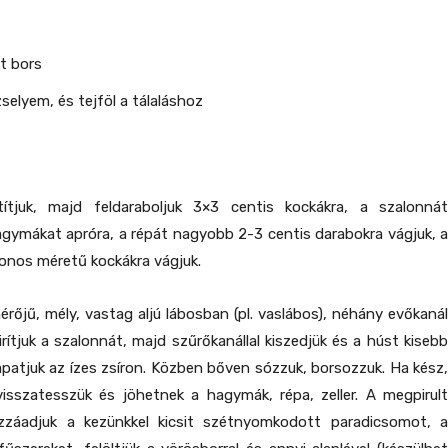
lt bors
selyem, és tejföl a tálaláshoz
ítjuk, majd feldaraboljuk 3×3 centis kockákra, a szalonnát
agymákat apróra, a répát nagyobb 2-3 centis darabokra vágjuk, a
azonos méretű kockákra vágjuk.
őjű, mély, vastag aljú lábosban (pl. vaslábos), néhány evőkanál
irítjuk a szalonnát, majd szűrőkanállal kiszedjük és a húst kisebb
atjuk az ízes zsíron. Közben bőven sózzuk, borsozzuk. Ha kész,
isszatesszük és jöhetnek a hagymák, répa, zeller. A megpirult
zzáadjuk a kezünkkel kicsit szétnyomkodott paradicsomot, a