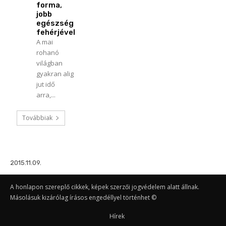
forma,
jobb
egészség
fehérjével
A mai
rohanó
világban
gyakran alig
jut idő
arra,...
Továbbiak
2015.11.09.
A honlapon szereplő cikkek, képek szerzői jogvédelem alatt állnak.
Másolásuk kizárólag írásos engedéllyel történhet ©
Hírek