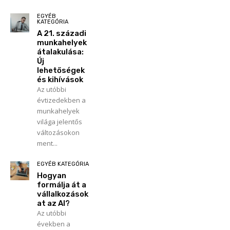
EGYÉB
KATEGÓRIA
A 21. századi
munkahelyek
átalakulása:
Új
lehetőségek
és kihívások
Az utóbbi
évtizedekben a
munkahelyek
világa jelentős
változásokon
ment...
EGYÉB KATEGÓRIA
Hogyan
formálja át a
vállalkozások
at az AI?
Az utóbbi
években a