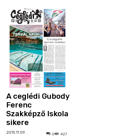
A ceglédi Gubody
Ferenc
Szakképző Iskola
sikere
2015.11.09.
0
427