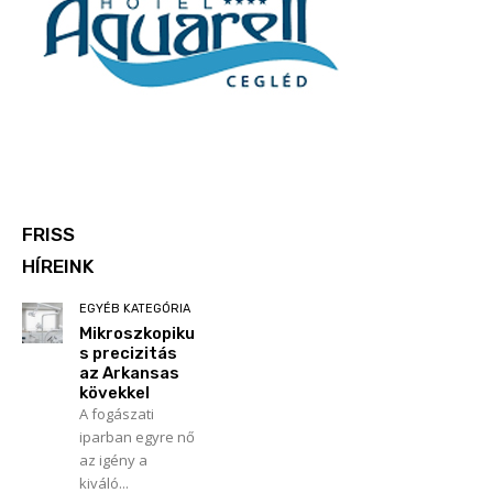
FRISS
HÍREINK
EGYÉB KATEGÓRIA
Mikroszkopiku
s precizitás
az Arkansas
kövekkel
A fogászati
iparban egyre nő
az igény a
kiváló...