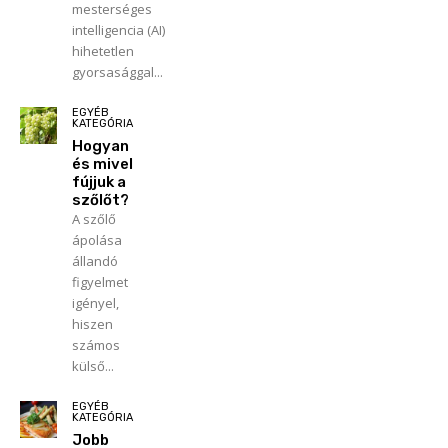
mesterséges
intelligencia (AI)
hihetetlen
gyorsasággal...
EGYÉB
KATEGÓRIA
Hogyan
és mivel
fújjuk a
szőlőt?
A szőlő
ápolása
állandó
figyelmet
igényel,
hiszen
számos
külső...
EGYÉB
KATEGÓRIA
Jobb