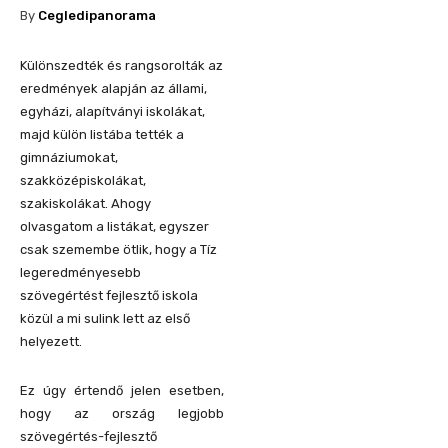
By
Cegledipanorama
Különszedték és rangsorolták az
eredmények alapján az állami,
egyházi, alapítványi iskolákat,
majd külön listába tették a
gimnáziumokat,
szakközépiskolákat,
szakiskolákat. Ahogy
olvasgatom a listákat, egyszer
csak szemembe ötlik, hogy a Tíz
legeredményesebb
szövegértést fejlesztő iskola
közül a mi sulink lett az első
helyezett.
Ez úgy értendő jelen esetben,
hogy az ország legjobb
szövegértés-fejlesztő