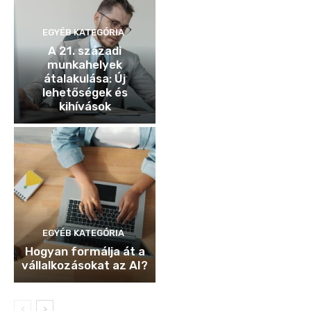
EGYÉB KATEGÓRIA
A 21. századi
munkahelyek
átalakulása: Új
lehetőségek és
kihívások
EGYÉB KATEGÓRIA
Hogyan formálja át a
vállalkozásokat az AI?