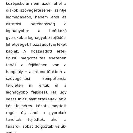
középiskolái nem azok, ahol a
diákok szövegértésének szintje
legmagasabb, hanem ahol az
oktatási hatékonyság a
legnagyobb: a beérkező
gyerekek a legnagyobb fejlődési
lehetőséget, hozzáadott értéket
kapják. A hozzáadott érték
típusú megközelítés esetében
tehát a fejlődésen van a
hangsúly – a mi esetünkben a
szövegértési kompetencia
területén mi értük el a
legnagyobb fejlődést. Ha úgy
vesszük az, amit értékeltek, az a
két felmérés között megtett
rögös út, ahol a gyerekek
tanultak, fejlődtek, ahol a
tanárok sokat dolgoztak velük-