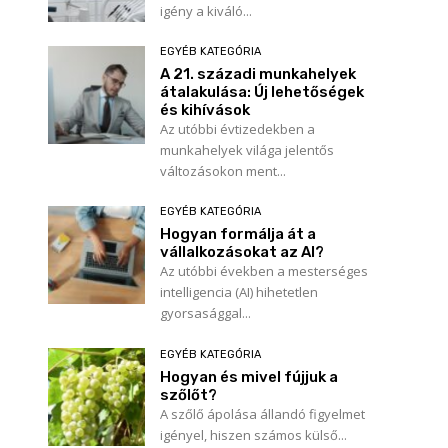
igény a kiváló...
EGYÉB KATEGÓRIA
A 21. századi munkahelyek
átalakulása: Új lehetőségek
és kihívások
Az utóbbi évtizedekben a
munkahelyek világa jelentős
változásokon ment...
EGYÉB KATEGÓRIA
Hogyan formálja át a
vállalkozásokat az AI?
Az utóbbi években a mesterséges
intelligencia (AI) hihetetlen
gyorsasággal...
EGYÉB KATEGÓRIA
Hogyan és mivel fújjuk a
szőlőt?
A szőlő ápolása állandó figyelmet
igényel, hiszen számos külső...