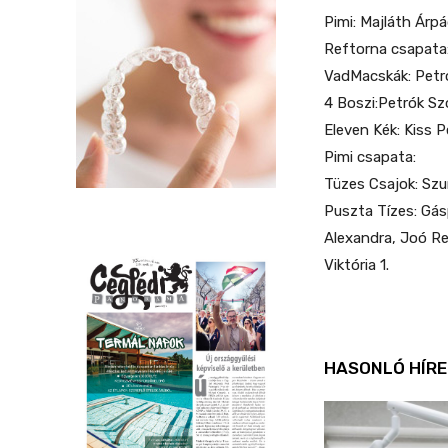
Pimi: Majláth Árpá
Reftorna csapata
VadMacskák: Petrók
4 Boszi:Petrók Szo
Eleven Kék: Kiss P
Pimi csapata:
Tüzes Csajok: Szu
Puszta Tízes: Gás
Alexandra, Joó Re
Viktória 1.
HASONLÓ HÍRE