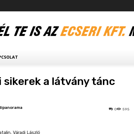
PCSOLAT
 sikerek a látvány tánc
dipanorama
0
595
talin, Váradi László