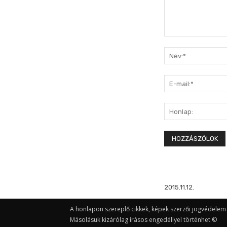
Hozzászólás:
2015.11.12.
A honlapon szereplő cikkek, képek szerzői jogvédelem a
Másolásuk kizárólag írásos engedéllyel történhet ©