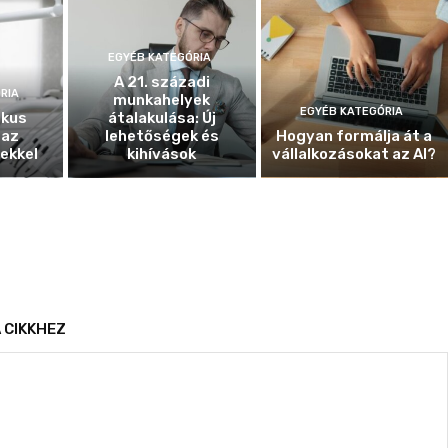
EGYÉB KATEGÓRIA
A 21. századi
RIA
munkahelyek
EGYÉB KATEGÓRIA
ikus
átalakulása: Új
 az
lehetőségek és
Hogyan formálja át a
ekkel
kihívások
vállalkozásokat az AI?
 CIKKHEZ