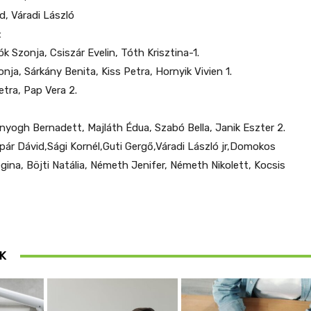
d, Váradi László
:
 Szonja, Csiszár Evelin, Tóth Krisztina-1.
nja, Sárkány Benita, Kiss Petra, Hornyik Vivien 1.
etra, Pap Vera 2.
nyogh Bernadett, Majláth Édua, Szabó Bella, Janik Eszter 2.
pár Dávid,Sági Kornél,Guti Gergő,Váradi László jr,Domokos
gina, Böjti Natália, Németh Jenifer, Németh Nikolett, Kocsis
K