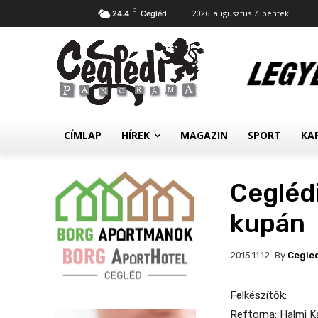
C
2026. augusztus 7. péntek
24.4
Cegléd
CÍMLAP
HÍREK
MAGAZIN
SPORT
KA
Ceglédi
kupán
By
Cegle
2015.11.12.
Felkészítők:
Reftorna: Halmi Ka