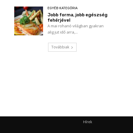
EGYÉB KATEGÓRIA
Jobb forma, jobb egészség
fehérjével
A mai rohanó világban gyakran
Név:*
alig jut idő arra,...
E-
Továbbiak
mail:*
Honlap:
Hírek