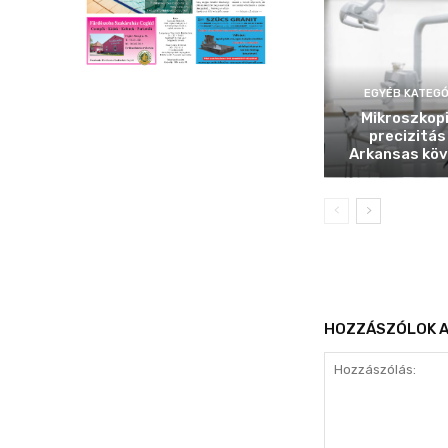
EGYÉB KATEGÓ
Mikroszkop
precizitás
Arkansas köv
HOZZÁSZÓLOK A