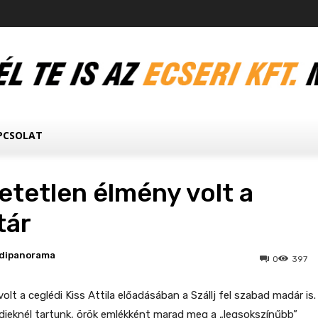
PCSOLAT
etetlen élmény volt a
tár
dipanorama
0
397
volt a ceglédi Kiss Attila előadásában a Szállj fel szabad madár is.
dieknél tartunk, örök emlékként marad meg a „legsokszínűbb”