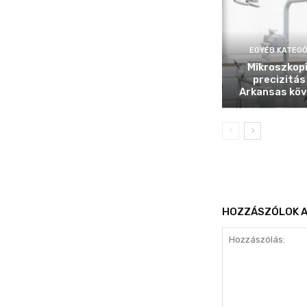
EGYÉB KATEGÓ
Mikroszkop
precizitás
Arkansas köv
HOZZÁSZÓLOK A