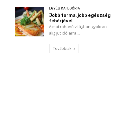
EGYÉB KATEGÓRIA
Jobb forma, jobb egészség
fehérjével
A mai rohanó világban gyakran
alig jut idő arra,...
Továbbiak