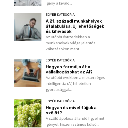
igény a kiváló...
EGYÉB KATEGÓRIA
A 21. századi munkahelyek
átalakulása: Új lehetőségek
és kihívások
Az utóbbi évtizedekben a
munkahelyek világa jelentős
változásokon ment...
EGYÉB KATEGÓRIA
Hogyan formálja át a
vállalkozásokat az AI?
Az utóbbi években a mesterséges
intelligencia (AI) hihetetlen
gyorsasággal...
EGYÉB KATEGÓRIA
Hogyan és mivel fújjuk a
szőlőt?
A szőlő ápolása állandó figyelmet
igényel, hiszen számos külső...