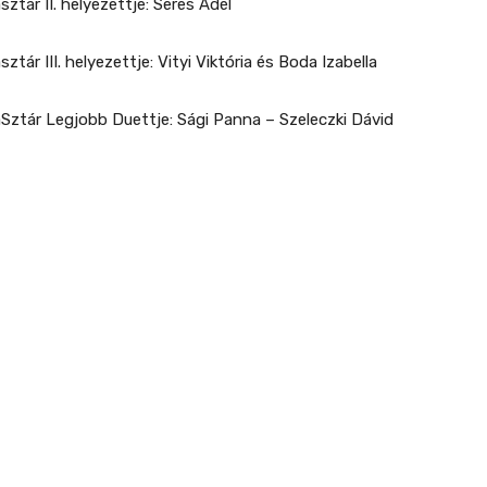
asztár II. helyezettje: Seres Adél
asztár III. helyezettje: Vityi Viktória és Boda Izabella
gaSztár Legjobb Duettje: Sági Panna – Szeleczki Dávid