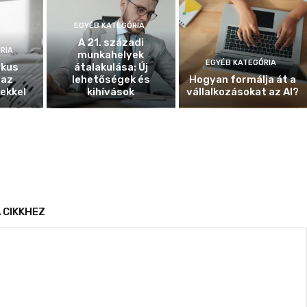
EGYÉB KATEGÓRIA
A 21. századi
RIA
munkahelyek
EGYÉB KATEGÓRIA
ikus
átalakulása: Új
 az
lehetőségek és
Hogyan formálja át a
ekkel
kihívások
vállalkozásokat az AI?
 CIKKHEZ