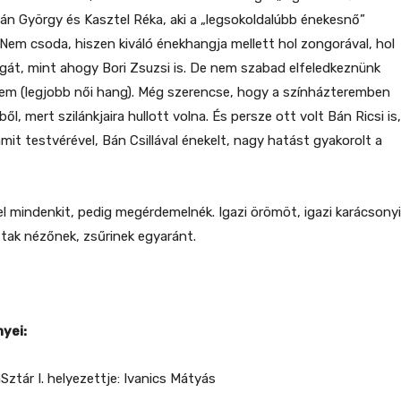
dán György és Kasztel Réka, aki a „legsokoldalúbb énekesnő”
Nem csoda, hiszen kiváló énekhangja mellett hol zongorával, hol
magát, mint ahogy Bori Zsuzsi is. De nem szabad elfeledkeznünk
em (legjobb női hang). Még szerencse, hogy a színházteremben
l, mert szilánkjaira hullott volna. És persze ott volt Bán Ricsi is,
amit testvérével, Bán Csillával énekelt, nagy hatást gyakorolt a
l mindenkit, pedig megérdemelnék. Igazi örömöt, igazi karácsonyi
tak nézőnek, zsűrinek egyaránt.
yei:
aSztár I. helyezettje: Ivanics Mátyás