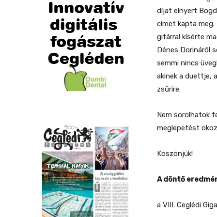
díjat elnyert Bog
címet kapta meg. 
gitárral kísérte 
Dénes Dorináról s
semmi nincs üvegbő
akinek a duettje, 
zsűrire.
Nem sorolhatok fe
meglepetést okoz
Köszönjük!
A döntő eredmén
a VIII. Ceglédi Gig