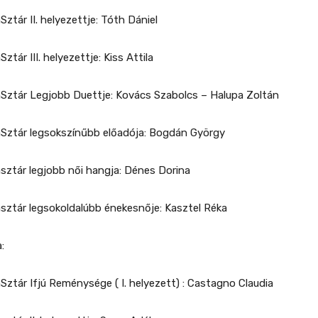
aSztár II. helyezettje: Tóth Dániel
Sztár III. helyezettje: Kiss Attila
igaSztár Legjobb Duettje: Kovács Szabolcs – Halupa Zoltán
igaSztár legsokszínűbb előadója: Bogdán György
gasztár legjobb női hangja: Dénes Dorina
gasztár legsokoldalúbb énekesnője: Kasztel Réka
:
gaSztár Ifjú Reménysége ( I. helyezett) : Castagno Claudia