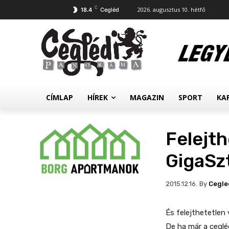
C
2026. augusztus 10. hétfő
18.4
Cegléd
CÍMLAP
HÍREK
MAGAZIN
SPORT
KA
Felejth
GigaSz
By
Cegle
2015.12.16.
És felejthetetlen 
De ha már a ceglé