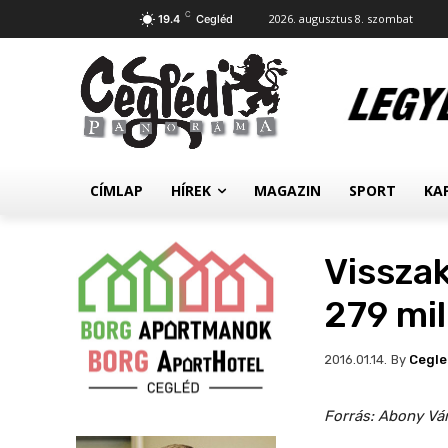
C
2026. augusztus 8. szombat
19.4
Cegléd
CÍMLAP
HÍREK
MAGAZIN
SPORT
KA
Vissza
279 mil
By
Cegl
2016.01.14.
Forrás: Abony Vá