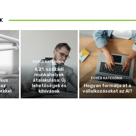
K
EGYÉB KATEGÓRIA
A 21. századi
RIA
munkahelyek
EGYÉB KATEGÓRIA
ikus
átalakulása: Új
 az
lehetőségek és
Hogyan formálja át a
ekkel
kihívások
vállalkozásokat az AI?