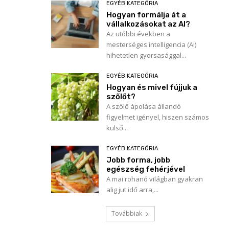
EGYÉB KATEGÓRIA
Hogyan formálja át a
vállalkozásokat az AI?
Az utóbbi években a
mesterséges intelligencia (AI)
hihetetlen gyorsasággal...
EGYÉB KATEGÓRIA
Hogyan és mivel fújjuk a
szőlőt?
A szőlő ápolása állandó
figyelmet igényel, hiszen számos
külső...
EGYÉB KATEGÓRIA
Jobb forma, jobb
egészség fehérjével
A mai rohanó világban gyakran
alig jut idő arra,...
Továbbiak