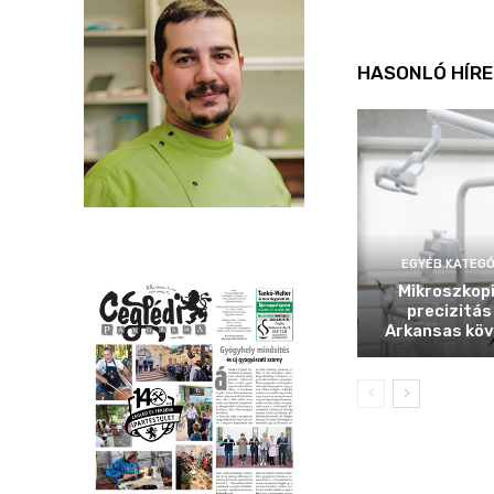
HASONLÓ HÍRE
EGYÉB KATEGÓ
Mikroszkop
precizitás
Arkansas köv