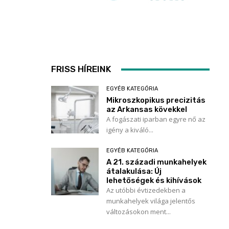
FRISS HÍREINK
EGYÉB KATEGÓRIA
Mikroszkopikus precizitás
az Arkansas kövekkel
A fogászati iparban egyre nő az
igény a kiváló...
EGYÉB KATEGÓRIA
A 21. századi munkahelyek
átalakulása: Új
lehetőségek és kihívások
Az utóbbi évtizedekben a
munkahelyek világa jelentős
változásokon ment...