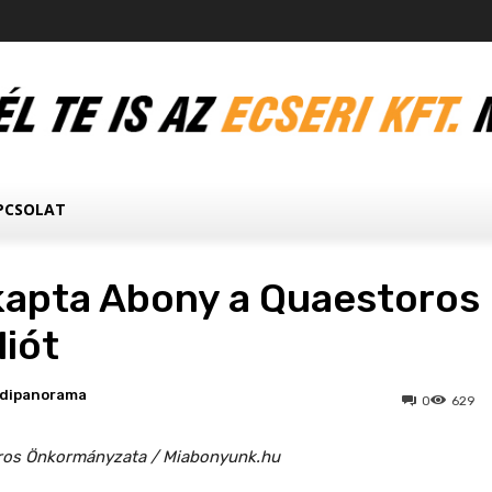
PCSOLAT
kapta Abony a Quaestoros
liót
edipanorama
0
629
ros Önkormányzata / Miabonyunk.hu