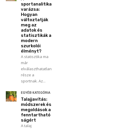
sportanalitika
varázsa:
Hogyan
változtatják
meg az
adatok és
statisztikák a
modern
szurkolói
élményt?
A statisztika ma
már
elválaszthatatlan
része a
sportnak. Az...
EGYÉB KATEGÓRIA
Talajjavítás:
módszerek és
megoldások a
fenntartható
ságért
A talaj