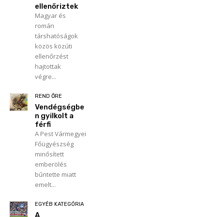
ellenőriztek
Magyar és
román
társhatóságok
közös közúti
ellenőrzést
hajtottak
végre...
REND ŐRE
Vendégségbe
n gyilkolt a
férfi
A Pest Vármegyei
Főügyészség
minősített
emberölés
bűntette miatt
emelt...
EGYÉB KATEGÓRIA
A