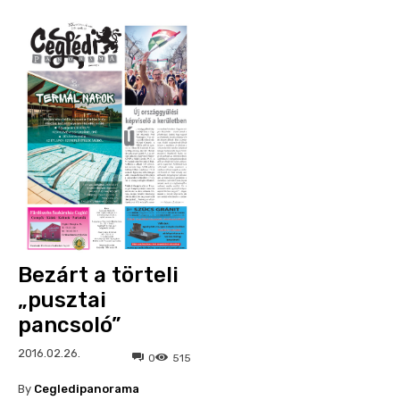
Bezárt a törteli
„pusztai
pancsoló”
2016.02.26.
0
515
By
Cegledipanorama