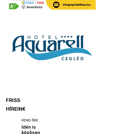
FRISS
HÍREINK
REND ŐRE
Idén is
közösen