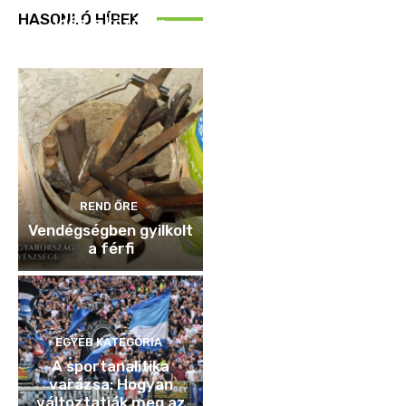
HASONLÓ HÍREK
Idén is közösen
ellenőriztek
REND ŐRE
Vendégségben gyilkolt
a férfi
EGYÉB KATEGÓRIA
A sportanalitika
varázsa: Hogyan
változtatják meg az