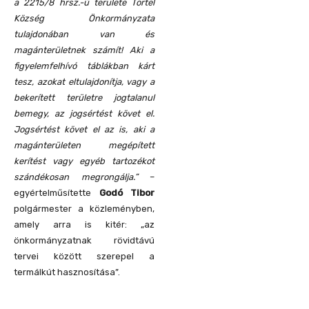
a 2215/8 hrsz.-ú területe Törtel
Község Önkormányzata
tulajdonában van és
magánterületnek számít! Aki a
figyelemfelhívó táblákban kárt
tesz, azokat eltulajdonítja, vagy a
bekerített területre jogtalanul
bemegy, az jogsértést követ el.
Jogsértést követ el az is, aki a
magánterületen megépített
kerítést vagy egyéb tartozékot
szándékosan megrongálja.”
–
egyértelműsítette
Godó Tibor
polgármester a közleményben,
amely arra is kitér: „az
önkormányzatnak rövidtávú
tervei között szerepel a
termálkút hasznosítása”.
REND ŐRE