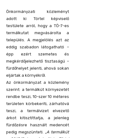
Önkormányzati közleményt
adott ki Törtel képviselő
testülete arról, hogy a TÖ-7-es
termálkutat megvásárolta a
település. A megjelölés azt az
eddig szabadon látogatható –
épp ezért szemetes és
megkérdőjelezhető tisztaságú –
fürdőhelyet jelenti, ahová sokan
eljártak a környékről.
Az önkormányzat a közlemény
szerint: a termálkút környezetét
rendbe teszi, 10-szer 10 méteres
területen körbekeríti, zárhatóvá
teszi, a termálvizet elvezető
árkot kitisztíttatja, a jelenleg
fürdőzésre használt medencét
pedig megszünteti.
„A termálkút