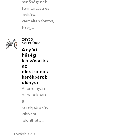
minőségének
fenntartása és
javítása
kiemelten fontos,
főleg...
EGYÉB
KATEGÓRIA
A nyári
hőség
kihívásai és
az
elektromos
kerékpárok
előnyei
A forró nyári
hónapokban
a
kerékpározás
kihívást
jelenthet a...
Továbbiak