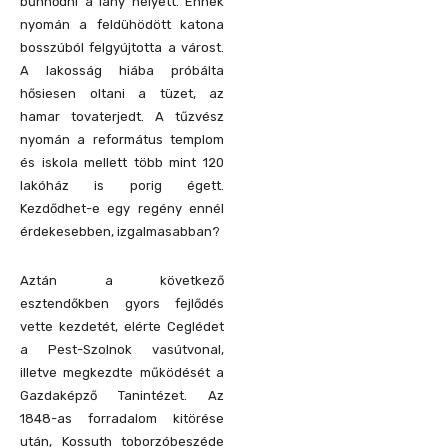
bűnhődni a lány helyett. Ennek
nyomán a feldühödött katona
bosszúból felgyújtotta a várost.
A lakosság hiába próbálta
hősiesen oltani a tüzet, az
hamar tovaterjedt. A tűzvész
nyomán a református templom
és iskola mellett több mint 120
lakóház is porig égett.
Kezdődhet-e egy regény ennél
érdekesebben, izgalmasabban?
Aztán a következő
esztendőkben gyors fejlődés
vette kezdetét, elérte Ceglédet
a Pest-Szolnok vasútvonal,
illetve megkezdte működését a
Gazdaképző Tanintézet. Az
1848-as forradalom kitörése
után, Kossuth toborzóbeszéde