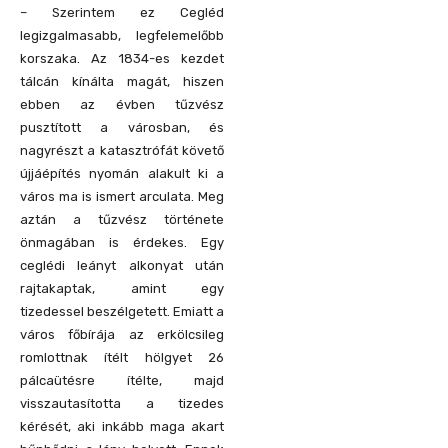
– Szerintem ez Cegléd
legizgalmasabb, legfelemelőbb
korszaka. Az 1834-es kezdet
tálcán kínálta magát, hiszen
ebben az évben tűzvész
pusztított a városban, és
nagyrészt a katasztrófát követő
újjáépítés nyomán alakult ki a
város ma is ismert arculata. Meg
aztán a tűzvész története
önmagában is érdekes. Egy
ceglédi leányt alkonyat után
rajtakaptak, amint egy
tizedessel beszélgetett. Emiatt a
város főbírája az erkölcsileg
romlottnak ítélt hölgyet 26
pálcaütésre ítélte, majd
visszautasította a tizedes
kérését, aki inkább maga akart