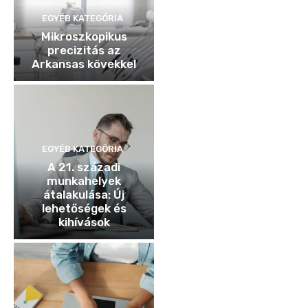
EGYÉB KATEGÓRIA
Mikroszkopikus
precizitás az
Arkansas kövekkel
EGYÉB KATEGÓRIA
A 21. századi
munkahelyek
átalakulása: Új
lehetőségek és
kihívások