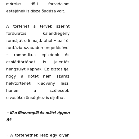
március 15-i forradalom
estéjének is díszelőadása volt.
A történet a tervek szerint
fordulatos kalandregény
formáját ölti majd, ahol – az írói
fantázia szabadon engedésével
– romantikus epizódok és
családtörténet is jelentős
hangsúlyt kapnak. Ez biztosítja,
hogy a kötet nem száraz
helytörténeti kiadvány lesz,
hanem a szélesebb
olvasóközönséghez is eljuthat.
– Ki a főszereplő és miért éppen
ő?
– A történetnek lesz egy olyan