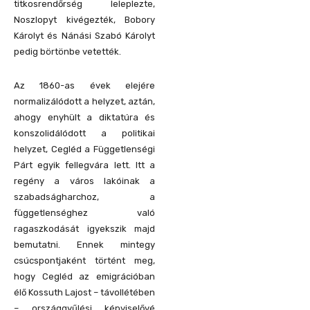
titkosrendőrség leleplezte,
Noszlopyt kivégezték, Bobory
Károlyt és Nánási Szabó Károlyt
pedig börtönbe vetették.
Az 1860-as évek elejére
normalizálódott a helyzet, aztán,
ahogy enyhült a diktatúra és
konszolidálódott a politikai
helyzet, Cegléd a Függetlenségi
Párt egyik fellegvára lett. Itt a
regény a város lakóinak a
szabadságharchoz, a
függetlenséghez való
ragaszkodását igyekszik majd
bemutatni. Ennek mintegy
csúcspontjaként történt meg,
hogy Cegléd az emigrációban
élő Kossuth Lajost – távollétében
– országgyűlési képviselővé