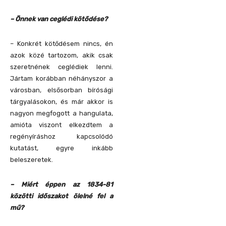
– Önnek van ceglédi kötődése?
– Konkrét kötődésem nincs, én
azok közé tartozom, akik csak
szeretnének ceglédiek lenni.
Jártam korábban néhányszor a
városban, elsősorban bírósági
tárgyalásokon, és már akkor is
nagyon megfogott a hangulata,
amióta viszont elkezdtem a
regényíráshoz kapcsolódó
kutatást, egyre inkább
beleszeretek.
– Miért éppen az 1834-81
közötti időszakot ölelné fel a
mű?