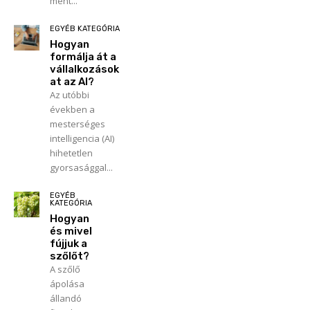
ment...
EGYÉB KATEGÓRIA
Hogyan
formálja át a
vállalkozások
at az AI?
Az utóbbi
években a
mesterséges
intelligencia (AI)
hihetetlen
gyorsasággal...
EGYÉB
KATEGÓRIA
Hogyan
és mivel
fújjuk a
szőlőt?
A szőlő
ápolása
állandó