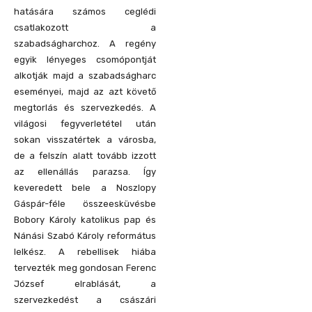
hatására számos ceglédi
csatlakozott a
szabadságharchoz. A regény
egyik lényeges csomópontját
alkotják majd a szabadságharc
eseményei, majd az azt követő
megtorlás és szervezkedés. A
világosi fegyverletétel után
sokan visszatértek a városba,
de a felszín alatt tovább izzott
az ellenállás parazsa. Így
keveredett bele a Noszlopy
Gáspár-féle összeesküvésbe
Bobory Károly katolikus pap és
Nánási Szabó Károly református
lelkész. A rebellisek hiába
tervezték meg gondosan Ferenc
József elrablását, a
szervezkedést a császári