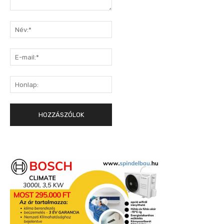
Hozzászólás:
Név:*
E-
mail:*
Honlap: