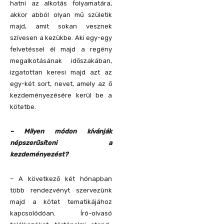
hatni az alkotás folyamatára,
akkor abból olyan mű születik
majd, amit sokan vesznek
szívesen a kezükbe. Aki egy-egy
felvetéssel él majd a regény
megalkotásának időszakában,
izgatottan keresi majd azt az
egy-két sort, nevet, amely az ő
kezdeményezésére kerül be a
kötetbe.
– Milyen módon kívánják
népszerűsíteni a
kezdeményezést?
– A következő két hónapban
több rendezvényt szervezünk
majd a kötet tematikájához
kapcsolódóan. Író-olvasó