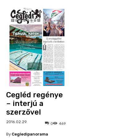
Cegléd regénye
– interjú a
szerzővel
2016.02.29.
0
469
By
Cegledipanorama