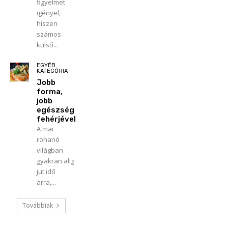
figyelmet
igényel,
hiszen
számos
külső...
EGYÉB
KATEGÓRIA
Jobb
forma,
jobb
egészség
fehérjével
A mai
rohanó
világban
gyakran alig
jut idő
arra,...
Továbbiak