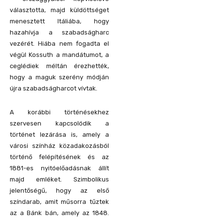
választotta, majd küldöttséget
menesztett Itáliába, hogy
hazahívja a szabadságharc
vezérét. Hiába nem fogadta el
végül Kossuth a mandátumot, a
ceglédiek méltán érezhették,
hogy a maguk szerény módján
újra szabadságharcot vívtak.
A korábbi történésekhez
szervesen kapcsolódik a
történet lezárása is, amely a
városi színház közadakozásból
történő felépítésének és az
1881-es nyitóelőadásnak állít
majd emléket. Szimbolikus
jelentőségű, hogy az első
színdarab, amit műsorra tűztek
az a Bánk bán, amely az 1848.