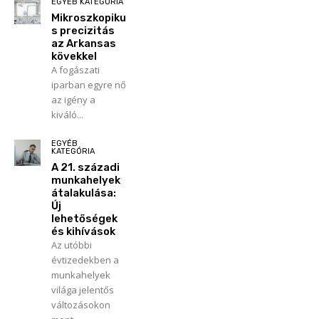
EGYÉB KATEGÓRIA
Mikroszkopiku
s precizitás
az Arkansas
kövekkel
A fogászati
iparban egyre nő
az igény a
kiváló...
EGYÉB
KATEGÓRIA
A 21. századi
munkahelyek
átalakulása:
Új
lehetőségek
és kihívások
Az utóbbi
évtizedekben a
munkahelyek
világa jelentős
változásokon