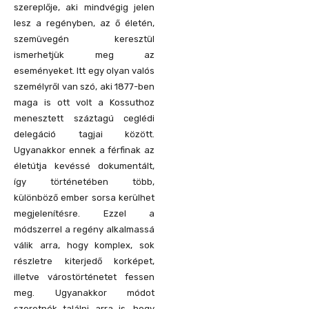
szereplője, aki mindvégig jelen
lesz a regényben, az ő életén,
szemüvegén keresztül
ismerhetjük meg az
eseményeket. Itt egy olyan valós
személyről van szó, aki 1877-ben
maga is ott volt a Kossuthoz
menesztett száztagú ceglédi
delegáció tagjai között.
Ugyanakkor ennek a férfinak az
életútja kevéssé dokumentált,
így történetében több,
különböző ember sorsa kerülhet
megjelenítésre. Ezzel a
módszerrel a regény alkalmassá
válik arra, hogy komplex, sok
részletre kiterjedő korképet,
illetve várostörténetet fessen
meg. Ugyanakkor módot
szeretnék találni arra is, hogy