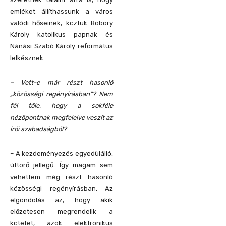
emléket állíthassunk a város
valódi hőseinek, köztük Bobory
Károly katolikus papnak és
Nánási Szabó Károly református
lelkésznek.
– Vett-e már részt hasonló
„közösségi regényírásban”? Nem
fél tőle, hogy a sokféle
nézőpontnak megfelelve veszít az
írói szabadságból?
– A kezdeményezés egyedülálló,
úttörő jellegű. Így magam sem
vehettem még részt hasonló
közösségi regényírásban. Az
elgondolás az, hogy akik
előzetesen megrendelik a
kötetet, azok elektronikus