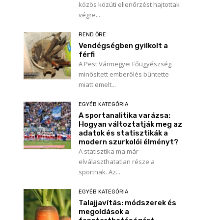
közös közúti ellenőrzést hajtottak
végre...
REND ŐRE
Vendégségben gyilkolt a
férfi
A Pest Vármegyei Főügyészség
minősített emberölés bűntette
miatt emelt...
EGYÉB KATEGÓRIA
A sportanalitika varázsa:
Hogyan változtatják meg az
adatok és statisztikák a
modern szurkolói élményt?
A statisztika ma már
elválaszthatatlan része a
sportnak. Az...
EGYÉB KATEGÓRIA
Talajjavítás: módszerek és
megoldások a