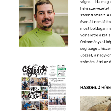
végre. – írta meg
helyi szervezetet
szerinti szüleit.
éven át nem látta
most boldogan mo
volna létre a két
Önkormányzat kép
segítséget, hiszen
József, a nagykőr
számára látni az 
REND ŐRE
Idén is köz
HASONLÓ HÍRE
ellenőrizt