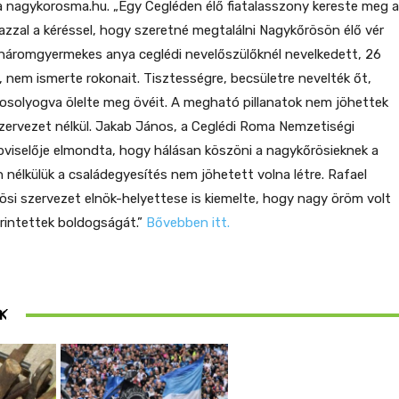
 a nagykorosma.hu. „Egy Cegléden élő fiatalasszony kereste meg a
 azzal a kéréssel, hogy szeretné megtalálni Nagykőrösön élő vér
 A háromgyermekes anya ceglédi nevelőszülőknél nevelkedett, 26
, nem ismerte rokonait. Tisztességre, becsületre nevelték őt,
solyogva ölelte meg övéit. A megható pillanatok nem jöhettek
 szervezet nélkül. Jakab János, a Ceglédi Roma Nemzetiségi
viselője elmondta, hogy hálásan köszöni a nagykőrösieknek a
 nélkülük a családegyesítés nem jöhetett volna létre. Rafael
ösi szervezet elnök-helyettese is kiemelte, hogy nagy öröm volt
érintettek boldogságát.”
Bővebben itt.
ösen
K
ek