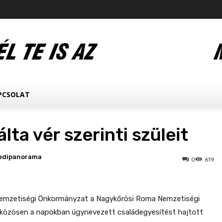
PCSOLAT
lta vér szerinti szüleit
edipanorama
0
619
emzetiségi Önkormányzat a Nagykőrösi Roma Nemzetiségi
közösen a napokban úgynevezett családegyesítést hajtott