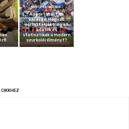
EGYÉB KATEGÓRIA
A sportanalitika
varázsa: Hogyan
változtatják meg az
adatok és
ben
statisztikák a modern
érfi
szurkolói élményt?
 CIKKHEZ