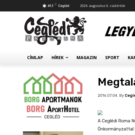
C
2026. augusztus 6. csütörtök
41.1
Cegléd
CÍMLAP
HÍREK
MAGAZIN
SPORT
KA
Megtalá
By
Cegl
2016.07.04.
A Ceglédi Roma N
Önkormányzattal 