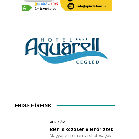
FRISS HÍREINK
REND ŐRE
Idén is közösen ellenőriztek
Magyar és román társhatóságok