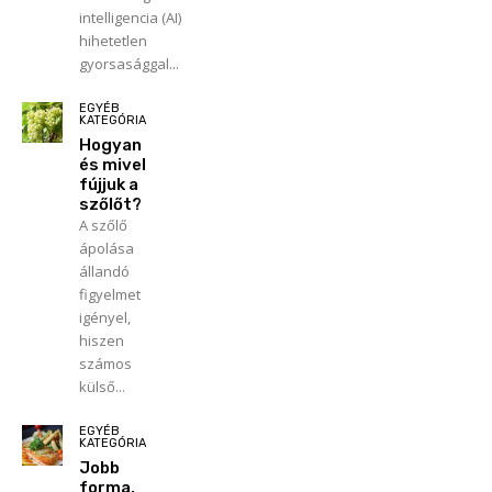
intelligencia (AI)
hihetetlen
gyorsasággal...
EGYÉB
KATEGÓRIA
Hogyan
és mivel
fújjuk a
szőlőt?
A szőlő
ápolása
állandó
figyelmet
igényel,
hiszen
számos
külső...
EGYÉB
KATEGÓRIA
Jobb
forma,