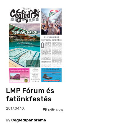
LMP Fórum és
fatönkfestés
2017.04.10.
0
594
By
Cegledipanorama