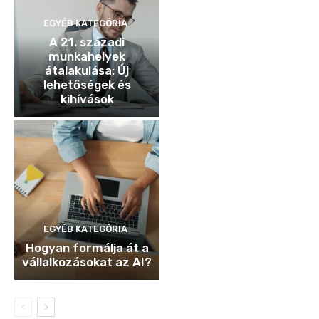
EGYÉB KATEGÓRIA
A 21. századi
munkahelyek
átalakulása: Új
lehetőségek és
kihívások
EGYÉB KATEGÓRIA
Hogyan formálja át a
vállalkozásokat az AI?