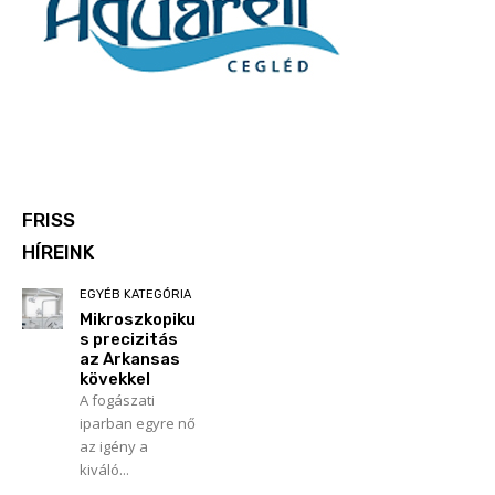
FRISS
HÍREINK
EGYÉB KATEGÓRIA
Mikroszkopiku
s precizitás
az Arkansas
kövekkel
A fogászati
iparban egyre nő
az igény a
kiváló...