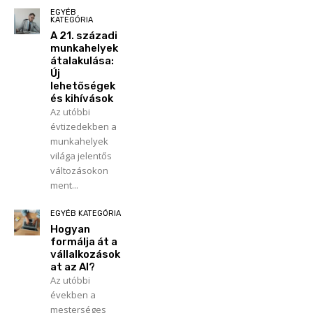
EGYÉB
KATEGÓRIA
A 21. századi
munkahelyek
átalakulása:
Új
lehetőségek
és kihívások
Az utóbbi
évtizedekben a
munkahelyek
világa jelentős
változásokon
ment...
EGYÉB KATEGÓRIA
Hogyan
formálja át a
vállalkozások
at az AI?
Az utóbbi
években a
mesterséges