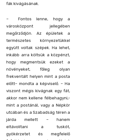
fák kivágásának.
– Fontos lenne, hogy a
városközpont jellegében
megőrződjön. Az épületek a
természetes környezetükkel
együtt voltak szépek. Ha lehet,
inkább arra költsük a közpénzt,
hogy megmentsük ezeket a
növényeket, főleg olyan
frekventált helyen mint a posta
előtt– mondta a képviselő. – Ha
viszont mégis kivágnak egy fát,
akkor nem kellene félbehagyni,-
mint a postánál, vagy a Népkör
utcában és a Szabadság téren a
járda mellett – hanem
eltávolítani a tuskót,
gyökérzetet és megfelelő