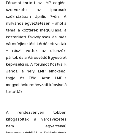
Fórumot tartott az LMP ceglédi
szervezete az Iparosok
székházában április 7-én. A
nyilvános egyeztetésen – ahol a
téma a közterek megújulása, a
közterületi fakivágások és más
városfejlesztési kérdések voltak
– részt vettek az ellenzéki
pártok és a Városvédő Egyesület
képviselői is. A fórumot Kostyalik
János, a helyi LMP elnökségi
tagja és Földi Áron LMP-s
megyei önkormányzati képviselő
tartották.
A rendezvényen többen
kifogásolták a városvezetés
nem egyértelmű
kommunikációját a fakivágások