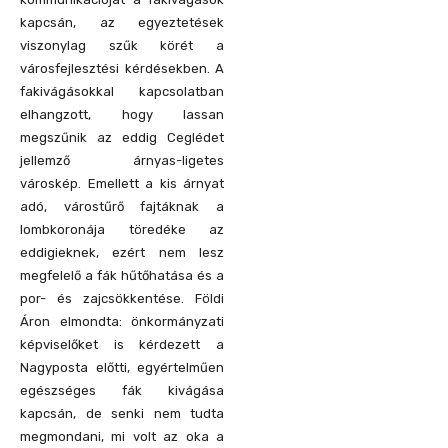
kapcsán, az egyeztetések
viszonylag szűk körét a
városfejlesztési kérdésekben. A
fakivágásokkal kapcsolatban
elhangzott, hogy lassan
megszűnik az eddig Ceglédet
jellemző árnyas-ligetes
városkép. Emellett a kis árnyat
adó, várostűrő fajtáknak a
lombkoronája töredéke az
eddigieknek, ezért nem lesz
megfelelő a fák hűtőhatása és a
por- és zajcsökkentése. Földi
Áron elmondta: önkormányzati
képviselőket is kérdezett a
Nagyposta előtti, egyértelműen
egészséges fák kivágása
kapcsán, de senki nem tudta
megmondani, mi volt az oka a