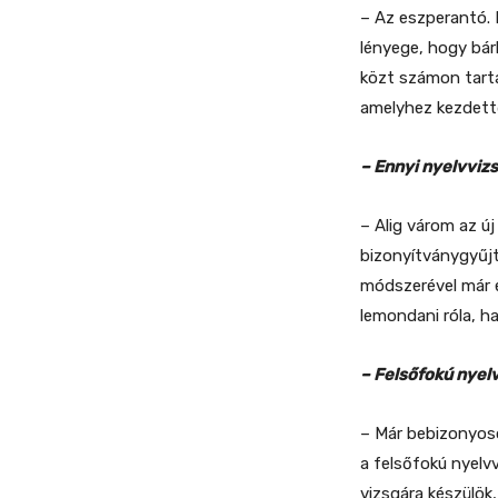
– Az eszperantó.
lényege, hogy bá
közt számon tarta
amelyhez kezdettő
– Ennyi nyelvviz
– Alig várom az ú
bizonyítványgyűjt
módszerével már e
lemondani róla, h
– Felsőfokú nyel
– Már bebizonyoso
a felsőfokú nyelv
vizsgára készülök