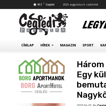
C
2026. augusztus 6. csütörtök
41.1
Cegléd
CÍMLAP
HÍREK
MAGAZIN
SPORT
KA
Három é
Egy kü
bemuta
Nagykő
By
Cegl
2017.06.01.