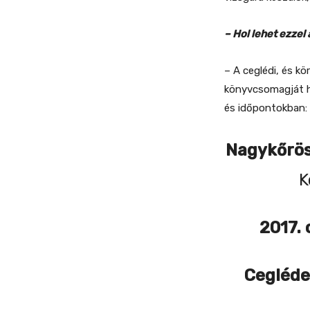
– Hol lehet ezze
– A ceglédi, és k
könyvcsomagját h
és időpontokban:
Nagykőrö
K
2017. 
Cegléd