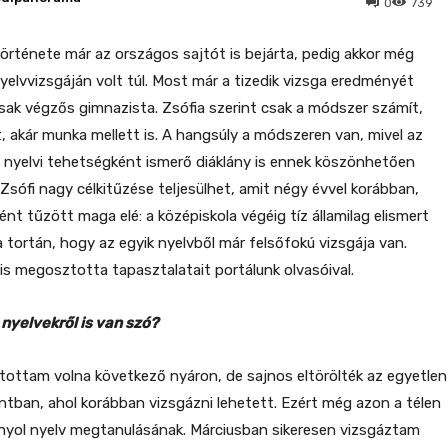
0
739
örténete már az országos sajtót is bejárta, pedig akkor még
nyelvvizsgáján volt túl. Most már a tizedik vizsga eredményét
sak végzős gimnazista. Zsófia szerint csak a módszer számít,
t, akár munka mellett is. A hangsúly a módszeren van, mivel az
nyelvi tehetségként ismerő diáklány is ennek köszönhetően
Zsófi nagy célkitűzése teljesülhet, amit négy évvel korábban,
nt tűzött maga elé: a középiskola végéig tíz államilag elismert
a tortán, hogy az egyik nyelvből már felsőfokú vizsgája van.
 is megosztotta tapasztalatait portálunk olvasóival.
nyelvekről is van szó?
ítottam volna következő nyáron, de sajnos eltörölték az egyetlen
tban, ahol korábban vizsgázni lehetett. Ezért még azon a télen
nyol nyelv megtanulásának. Márciusban sikeresen vizsgáztam