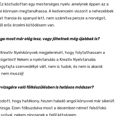
 Ez köztudottan egy mesterséges nyelv, amelynek éppen az a
rki könnyen megtanulhassa. A kedvenceim viszont a nehezebbek
t francia és spanyol lett, nem számítva persze a norvégot,
l erős érzelmi kötődésem van.
sga most már elég lesz, vagy jöhetnek még újabbak is?
j Kreatív Nyelvkönyvek megjelenését, hogy folytathassam a
ögetést! Nekem a nyelvtanulás a Kreatív Nyelvtanulás
gyfajta szenvedéllyé vált, nem is tudok, és nem is akarok
a nem muszáj!
vvizsgára való fölkészülésben is hatásos módszer?
dott, hogy hatékony, hiszen haladó angol könyvvel már sikerült
vizsga. Ezen fölbuzdulva most a decemberi német felsőfokú
, szóval, nekem nincsenek e felől kétségeim.