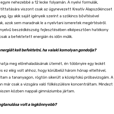
 egyre nehezebbé a 12 lecke folyamán. A nyelvi formulák,
átíttatására viszont csak az úgynevezett Kreatív Alapszókincset
ag, így akik saját igényeik szerint a szókincs bővítésével
k, azok sem maradnak le a nyelvtani ismeretek megértéséről.
 nyelvű beszédkészség fejlesztésében elképesztően hatékony
csak a befektetett energián és időn múlik.
nergiát kell befektetni, ha valaki komolyan gondolja?
hatja meg előrehaladásának ütemét, én többnyire egy leckét
s ez elég volt ahhoz, hogy körülbelül három hónap elteltével,
dtam a tananyagon, rögtön sikerült a középfokú próbavizsgám. A
 már csak a vizsgára való fölkészülésre koncentráltam. Mindezt
, hiszen közben nappali gimnáziumba jártam.
egtanulása volt a legkönnyebb?