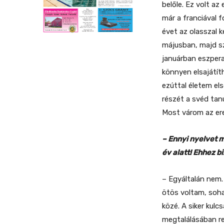
belőle. Ez volt a
már a franciával 
évet az olasszal 
májusban, majd s
januárban eszpera
könnyen elsajátíth
ezúttal életem els
részét a svéd tan
Most várom az ere
– Ennyi nyelvet 
év alatt! Ehhez b
– Egyáltalán nem. 
ötös voltam, soh
közé. A siker kul
megtalálásában re