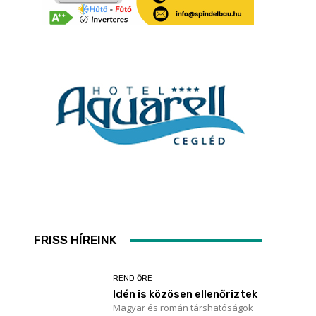
FRISS HÍREINK
REND ŐRE
Idén is közösen ellenőriztek
Magyar és román társhatóságok