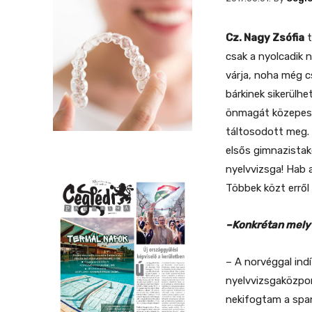
Cz. Nagy Zsófia
t
csak a nyolcadik 
várja, noha még c
bárkinek sikerülhe
önmagát közepes 
táltosodott meg. 
elsős gimnazistaké
nyelvvizsga! Hab 
Többek közt erről
–Konkrétan mely 
– A norvéggal ind
nyelvvizsgaközpon
nekifogtam a spa