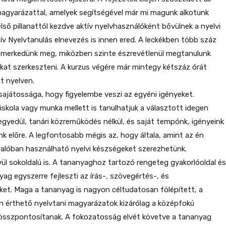
agyarázattal, amelyek segítségével már mi magunk alkotunk
lső pillanattól kezdve aktív nyelvhasználóként bővülnek a nyelvi
tív Nyelvtanulás elnevezés is innen ered. A leckékben több száz
smerkedünk meg, miközben szinte észrevétlenül megtanulunk
at szerkeszteni. A kurzus végére már mintegy kétszáz órát
t nyelven.
ajátossága, hogy figyelembe veszi az egyéni igényeket.
iskola vagy munka mellett is tanulhatjuk a választott idegen
egyedül, tanári közreműködés nélkül, és saját tempónk, igényeink
nk előre. A legfontosabb mégis az, hogy általa, amint az én
alóban használható nyelvi készségeket szerezhetünk.
ül sokoldalú is. A tananyaghoz tartozó rengeteg gyakorlóoldal és
ag egyszerre fejleszti az írás-, szövegértés-, és
et. Maga a tananyag is nagyon céltudatosan fölépített, a
n érthető nyelvtani magyarázatok kizárólag a középfokú
összpontosítanak. A fokozatosság elvét követve a tananyag