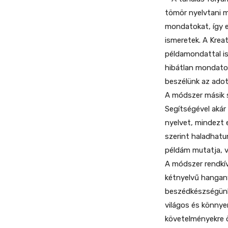
tömör nyelvtani m
mondatokat, így e
ismeretek. A Krea
példamondattal i
hibátlan mondatok
beszélünk az adot
A módszer másik s
Segítségével akár 
nyelvet, mindezt 
szerint haladhatu
példám mutatja, v
A módszer rendkív
kétnyelvű hangany
beszédkészségünk
világos és könnye
követelményekre 