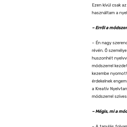
Ezen kívül csak a
használtam a nyel
– Erről a módsze
– Én nagy szeren
révén. Ő személyes
huszonhét nyelvvi
módszerrel kezdet
kezembe nyomott 
érdekelnek engem 
a Kreatív Nyelvta
módszerrel szíve
– Mégis, mi a mód
– A tanulás folya