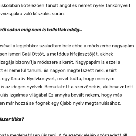
z iskolában kötelezően tanult angol és német nyelv tankönyveit
vvizsgákra való készülés során.
rről sokan még nem is hallottak eddig…
csével a legjobbkor szaladtam bele ebbe a módszerbe nagyapám
en ismeri Gaál Ottót, a metódus kifejlesztőjét, akinek
zsgája bizonyítja módszere sikerét. Nagypapám is ezzel a
t el németül tanulni, és nagyon megtetszett neki, ezért
egy Kreatív Nyelvkönyvet, mivel tudta, hogy mennyire
is az idegen nyelvek. Bemutatott a szerzőnek is, aki bevezetett
nulás izgalmas világába! Ez annyira bevált nekem, hogy más
sen már hozzá se fognék egy újabb nyelv megtanulásához.
szer titka?
mata meglehetősen újszerű. A fejezetek elején szószedett áll