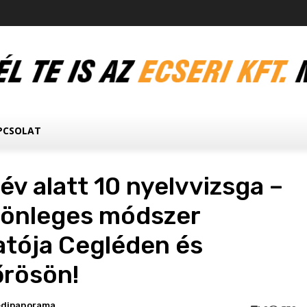
PCSOLAT
v alatt 10 nyelvvizsga –
lönleges módszer
tója Cegléden és
rösön!
edipanorama