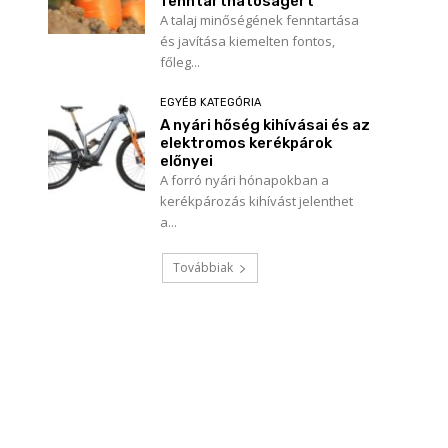
fenntarthatóságért
A talaj minőségének fenntartása
és javítása kiemelten fontos,
főleg...
EGYÉB KATEGÓRIA
A nyári hőség kihívásai és az
elektromos kerékpárok
előnyei
A forró nyári hónapokban a
kerékpározás kihívást jelenthet
a...
Továbbiak