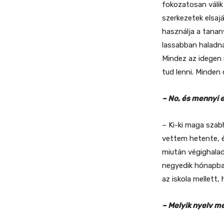
fokozatosan válik
szerkezetek elsaj
használja a tanany
lassabban haladna
Mindez az idegen
tud lenni. Minden 
– No, és mennyi e
– Ki-ki maga szab
vettem hetente, é
miután végighala
negyedik hónapban
az iskola mellett
– Melyik nyelv m