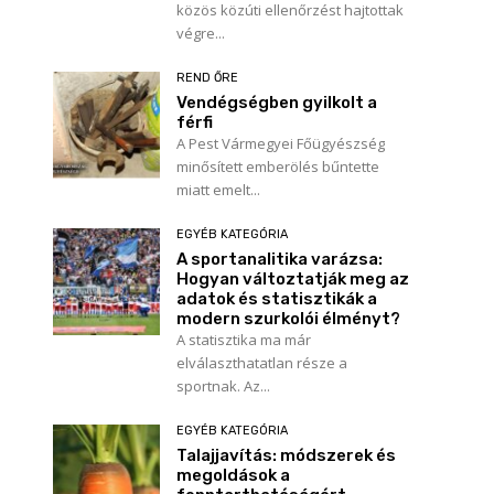
közös közúti ellenőrzést hajtottak
végre...
REND ŐRE
Vendégségben gyilkolt a
férfi
A Pest Vármegyei Főügyészség
minősített emberölés bűntette
miatt emelt...
EGYÉB KATEGÓRIA
A sportanalitika varázsa:
Hogyan változtatják meg az
adatok és statisztikák a
modern szurkolói élményt?
A statisztika ma már
elválaszthatatlan része a
sportnak. Az...
EGYÉB KATEGÓRIA
Talajjavítás: módszerek és
megoldások a