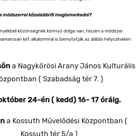
l a módszerrel közelebbről megismerkedni?
örnyékbeli közönségnek könnyű dolga van, hiszen a módszer
amarosan két alkalommal is bemutatják az alábbi helyszíneken
sön
a Nagykőrösi Arany János Kulturális
özpontban ( Szabadság tér 7. )
október 24-én ( kedd) 16- 17 óráig.
en
a Kossuth Művelődési Központban (
Kossuth tér 5/a )