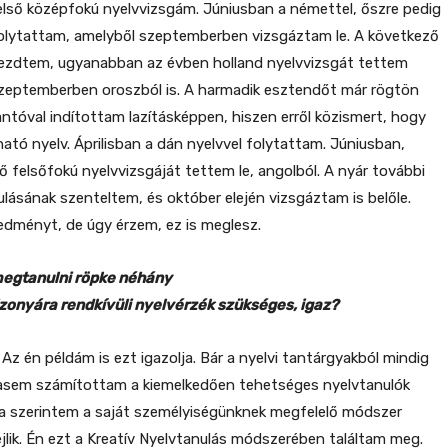
z első középfokú nyelvvizsgám. Júniusban a némettel, őszre pedig
folytattam, amelyből szeptemberben vizsgáztam le. A következő
kezdtem, ugyanabban az évben holland nyelvvizsgát tettem
zeptemberben oroszból is. A harmadik esztendőt már rögtön
ntóval indítottam lazításképpen, hiszen erről közismert, hogy
ató nyelv. Áprilisban a dán nyelvvel folytattam. Júniusban,
ő felsőfokú nyelvvizsgáját tettem le, angolból. A nyár további
ulásának szenteltem, és október elején vizsgáztam is belőle.
dményt, de úgy érzem, ez is meglesz.
megtanulni röpke néhány
izonyára rendkívüli nyelvérzék szükséges, igaz?
Az én példám is ezt igazolja. Bár a nyelvi tantárgyakból mindig
asem számítottam a kiemelkedően tehetséges nyelvtanulók
csa szerintem a saját személyiségünknek megfelelő módszer
jlik. Én ezt a Kreatív Nyelvtanulás módszerében találtam meg.