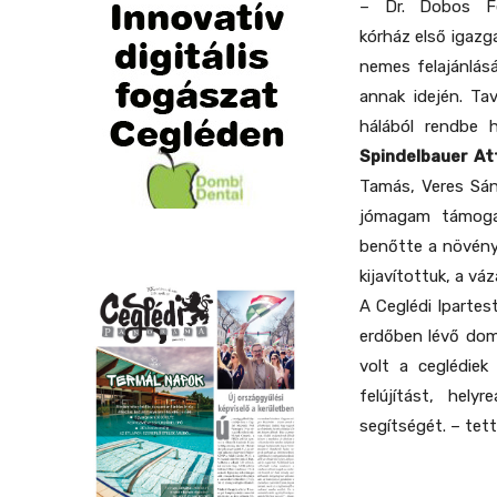
– Dr. Dobos Fe
kórház első igazga
nemes felajánlás
annak idején. Ta
hálából rendbe 
Spindelbauer Att
Tamás, Veres Sán
jómagam támogatt
benőtte a növényz
kijavítottuk, a váz
A Ceglédi Ipartes
erdőben lévő domb
volt a ceglédiek
felújítást, hely
segítségét. – tett