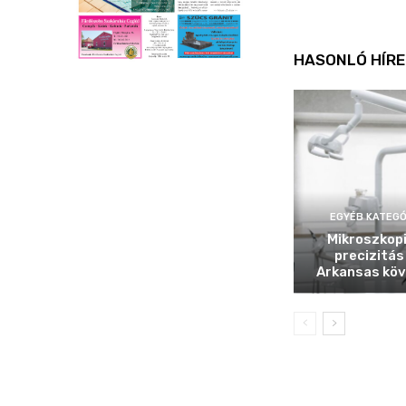
HASONLÓ HÍRE
EGYÉB KATEGÓ
Mikroszkop
precizitás
Arkansas köv