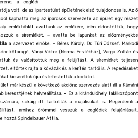
renc, a ceglédi
tója volt, de az Ipartestület épületének első tulajdonosa is. Az ő
ából kaphatta meg az iparosok szervezete az épület egy részét
valy emléktáblát avattunk az emlékére, idén eldöntöttük, hogy
hozzuk a síremlékét. – avatta be lapunkat az előzményekbe
ila
a szervezet elnöke. – Béres Károly, Dr. Túri József, Márkod
dor kőfaragó, Ványi Viktor (Norma Festékház), Varga Zoltán és
uk és valósítottuk meg a felújítást. A síremléket teljesen
et, eltörtek rajta a kővázák és a kerítés tartói is. A repedéseket
ákat kicseréltük újra és lefestettük a korlátot.
tület már készül a következő akcióra: szervezés alatt áll a Kámáni
 keresztjének helyreállítása. – Ez a kirándulóhely találkozópont
 számára, sokáig itt tartották a majálisokat is. Megérdemli a
reállítást, amihez örömmel vesszük a ceglédiek felajánlásait,
e hozzá Spindelbauer Attila.