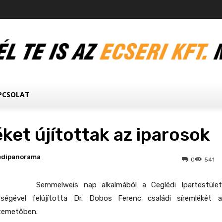
PCSOLAT
ket újítottak az iparosok
edipanorama
0
541
Semmelweis nap alkalmából a Ceglédi Ipartestület
ségével felújította Dr. Dobos Ferenc családi síremlékét a
temetőben.