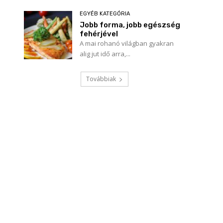
EGYÉB KATEGÓRIA
Jobb forma, jobb egészség
fehérjével
A mai rohanó világban gyakran
alig jut idő arra,...
Továbbiak
Név:*
E-
mail:*
Honlap: