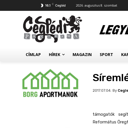
C
2026. augusztus 8. szombat
16.1
Cegléd
CÍMLAP
HÍREK
MAGAZIN
SPORT
KA
Síremlé
By
Cegl
2017.07.04.
támogatók segít
Református Öreg