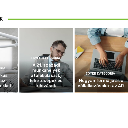
K
EGYÉB KATEGÓRIA
A 21. századi
RIA
munkahelyek
EGYÉB KATEGÓRIA
ikus
átalakulása: Új
 az
lehetőségek és
Hogyan formálja át a
ekkel
kihívások
vállalkozásokat az AI?