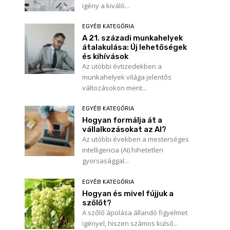
igény a kiváló...
EGYÉB KATEGÓRIA
A 21. századi munkahelyek
átalakulása: Új lehetőségek
és kihívások
Az utóbbi évtizedekben a
munkahelyek világa jelentős
változásokon ment...
EGYÉB KATEGÓRIA
Hogyan formálja át a
vállalkozásokat az AI?
Az utóbbi években a mesterséges
intelligencia (AI) hihetetlen
gyorsasággal...
EGYÉB KATEGÓRIA
Hogyan és mivel fújjuk a
szőlőt?
A szőlő ápolása állandó figyelmet
igényel, hiszen számos külső...