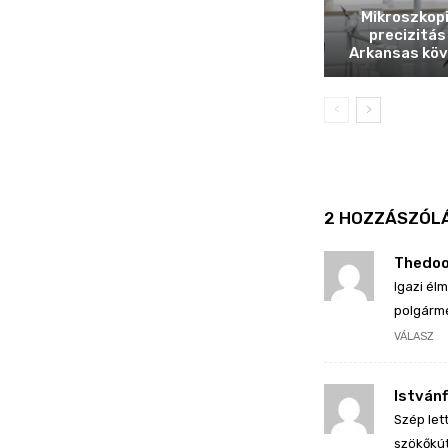
Mikroszkop
precizitás
Arkansas köv
2 HOZZÁSZÓL
Thedo
Igazi él
polgárm
VÁLASZ
Istvánf
Szép let
szökőkút