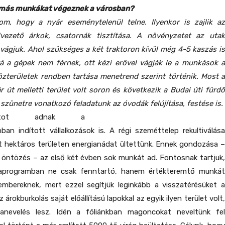
 más munkákat végeznek a városban?
, hogy a nyár eseménytelenül telne. Ilyenkor is zajlik az
lvezető árkok, csatornák tisztítása. A növényzetet az utak
vágjuk. Ahol szükséges a két traktoron kívül még 4-5 kaszás is
 a gépek nem férnek, ott kézi erővel vágják le a munkások a
özterületek rendben tartása menetrend szerint történik. Most a
r út melletti terület volt soron és következik a Budai úti fürdő
 szünetre vonatkozó feladatunk az óvodák felújítása, festése is.
datot adnak a
an indított vállalkozások is. A régi szeméttelep rekultiválása
t hektáros területen energianádat ültettünk. Ennek gondozása –
öntözés – az első két évben sok munkát ad. Fontosnak tartjuk,
programban ne csak fenntartó, hanem értékteremtő munkát
embereknek, mert ezzel segítjük leginkább a visszatérésüket a
 árokburkolás saját előállítású lapokkal az egyik ilyen terület volt,
nevelés lesz. Idén a fóliánkban magoncokat neveltünk fel