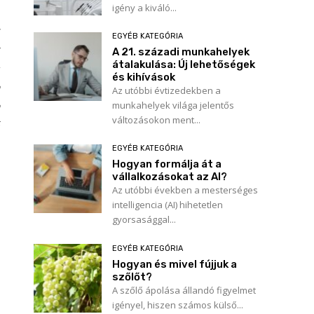
igény a kiváló...
EGYÉB KATEGÓRIA
A 21. századi munkahelyek
átalakulása: Új lehetőségek
és kihívások
Az utóbbi évtizedekben a
munkahelyek világa jelentős
változásokon ment...
EGYÉB KATEGÓRIA
Hogyan formálja át a
vállalkozásokat az AI?
Az utóbbi években a mesterséges
intelligencia (AI) hihetetlen
gyorsasággal...
EGYÉB KATEGÓRIA
Hogyan és mivel fújjuk a
szőlőt?
A szőlő ápolása állandó figyelmet
igényel, hiszen számos külső...