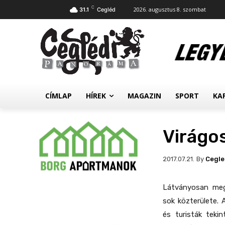
C
2026. augusztus 8. szombat
31.1
Cegléd
CÍMLAP
HÍREK
MAGAZIN
SPORT
KA
Virágo
By
Cegl
2017.07.21.
Látványosan megú
sok közterülete. 
és turisták teki