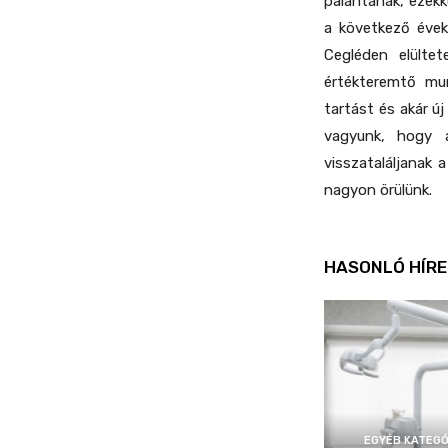
palántának, ezekk
a következő évek
Cegléden elülte
értékteremtő mu
tartást és akár ú
vagyunk, hogy 
visszataláljanak 
nagyon örülünk.
HASONLÓ HÍRE
EGYÉB KATEGÓ