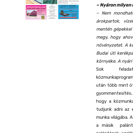
– Nyáron milyen
– Nem mondhatom
árokpartok, víze
mentén gépekkel 
megy, hogy ahová
növényzetet. A k
Budai úti kerékpá
környéke. A nyári
Sok fela
közmunkaprogramb
után több mint ö
gyommentesítés, 
hogy a közmunka
tudjunk adni az 
munka világába. Az
a másik palánta