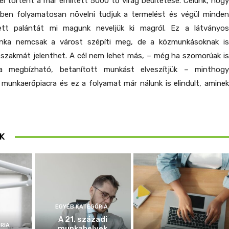
el történt a már említett 5000 tő virág beültetése. Célunk, hogy
ben folyamatosan növelni tudjuk a termelést és végül minden
tett palántát mi magunk neveljük ki magról. Ez a látványos
nka nemcsak a várost szépíti meg, de a közmunkásoknak is
j szakmát jelenthet. A cél nem lehet más, – még ha szomorúak is
a megbízható, betanított munkást elveszítjük – minthogy
a munkaerőpiacra és ez a folyamat már nálunk is elindult, aminek
K
EGYÉB KATEGÓRIA
A 21. századi
RIA
munkahelyek