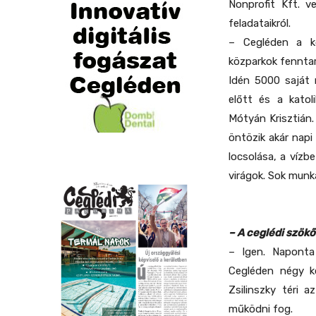
Nonprofit Kft. v
feladataikról.
– Cegléden a kö
közparkok fenntar
Idén 5000 saját 
előtt és a katol
Mótyán Krisztián.
öntözik akár napi
locsolása, a víz
virágok. Sok munká
– A ceglédi szök
– Igen. Naponta 
Cegléden négy k
Zsilinszky téri 
működni fog.