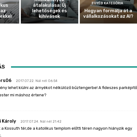
EGYÉB KATEGÓRIA
ikus
átalakulása: Új
 az
lehetőségek és
Hogyan formálja át a
ekkel
kihívások
vállalkozásokat az AI?
ÁS
ors06
2017.07.22. Nál nél 06:54
mény lehet kiülni az árnyékot nélkülöző bűztengerbe! A fideszes parképítő
ester mi máshoz értene?
i Károly
2017.07.24. Nál nél 21:42
t a Kossuth tér,de a katolikus templom előtti téren nagyon hiányzik egy
.