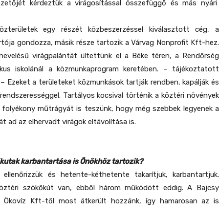
ezetőjét kérdeztük a virágosítással összefüggő és más nyári
zterületek egy részét közbeszerzéssel kiválasztott cég, a
tója gondozza, másik része tartozik a Várvag Nonprofit Kft-hez.
nevelésű virágpalántát ültettünk el a Béke téren, a Rendőrség
ikus iskolánál a közmunkaprogram keretében. – tájékoztatott
 – Ezeket a területeket közmunkások tartják rendben, kapálják és
 rendszerességgel. Tartályos kocsival történik a köztéri növények
be folyékony műtrágyát is teszünk, hogy még szebbek legyenek a
t ad az elhervadt virágok eltávolítása is.
őkutak karbantartása is Önökhöz tartozik?
ellenőrizzük és hetente-kéthetente takarítjuk, karbantartjuk.
öztéri szökőkút van, ebből három működött eddig. A Bajcsy
az Ökovíz Kft-től most átkerült hozzánk, így hamarosan az is