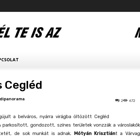
PCSOLAT
s Cegléd
edipanorama
2
672
jult a belváros, nyárra virágba öltözött Cegléd
A parkosított, gondozott, színes területek vonzzák a városlakók
ntetét, de sok munkát is adnak.
Mótyán Krisztián
t a Várva