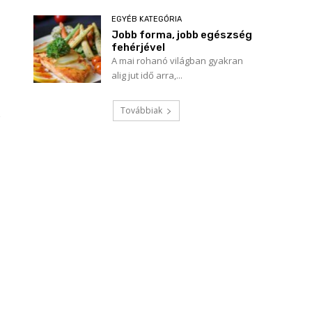
EGYÉB KATEGÓRIA
Jobb forma, jobb egészség
fehérjével
A mai rohanó világban gyakran
alig jut idő arra,...
Továbbiak