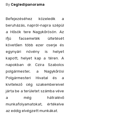
By
Cegledipanorama
Befejezéséhez közeledik a
beruházás, napról-napra szépül
a Hősök tere Nagykőrösön. Az
ifjú facsemeték ültetését
követően több ezer cserje és
egynyári növény is helyet
kapott, helyet kap a téren. A
napokban dr. Czira Szabolcs
polgármester, a Nagykőrösi
Polgármesteri Hivatal és a
kivitelező cég szakembereivel
járta be a területet számba véve
a még hátralévő
munkafolyamatokat, értékelve
az eddig elvégzett munkákat.