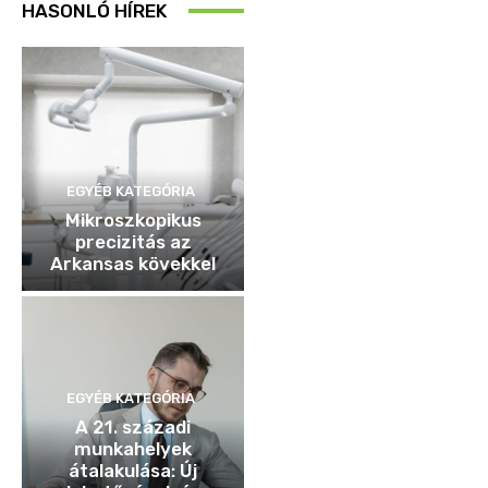
HASONLÓ HÍREK
EGYÉB KATEGÓRIA
Mikroszkopikus
precizitás az
Arkansas kövekkel
EGYÉB KATEGÓRIA
A 21. századi
munkahelyek
átalakulása: Új