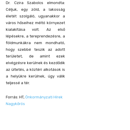
Dr. Czira Szabolcs elmondta:
Céljuk, egy zöld, a lakosság
életét szolgáló, ugyanakkor a
város hőseihez méltó környezet
kialakítása volt. Az első
lépésekre, a tereprendezésre, a
földmunkákra nem mondható,
hogy szebbé teszik az adott
területet, de amint ezek
elvégzésre kerülnek és kezdődik
az ültetés, a köztéri alkotások is
a helyükre kerülnek, úgy válik
teljessé a tér.
Forrás: HT,
Önkormányzati Hírek
Nagykőrös