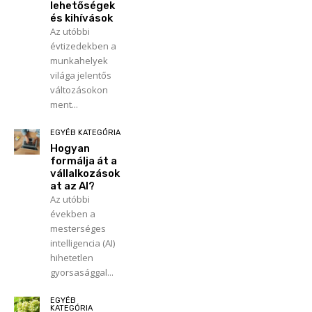
lehetőségek
és kihívások
Az utóbbi
évtizedekben a
munkahelyek
világa jelentős
változásokon
ment...
EGYÉB KATEGÓRIA
Hogyan
formálja át a
vállalkozások
at az AI?
Az utóbbi
években a
mesterséges
intelligencia (AI)
hihetetlen
gyorsasággal...
EGYÉB
KATEGÓRIA