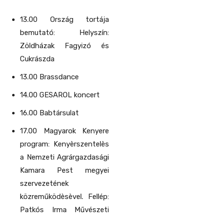
13.00 Ország tortája
bemutató: Helyszín:
Zöldházak Fagyizó és
Cukrászda
13.00 Brassdance
14.00 GESAROL koncert
16.00 Babtársulat
17.00 Magyarok Kenyere
program: Kenyèrszentelès
a Nemzeti Agrárgazdasági
Kamara Pest megyei
szervezetének
közreműködèsèvel. Fellép:
Patkós Irma Művészeti