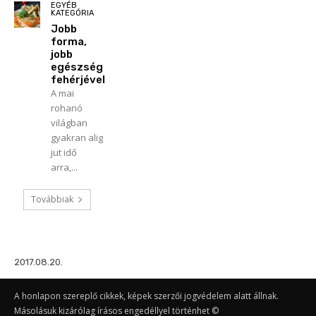
EGYÉB
KATEGÓRIA
Jobb
forma,
jobb
egészség
fehérjével
A mai
rohanó
világban
gyakran alig
jut idő
arra,...
Továbbiak
2017.08.20.
A honlapon szereplő cikkek, képek szerzői jogvédelem alatt állnak.
Másolásuk kizárólag írásos engedéllyel történhet ©