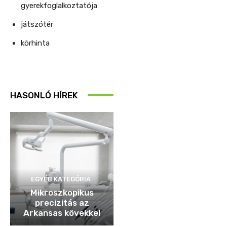
gyerekfoglalkoztatója
játszótér
körhinta
HASONLÓ HÍREK
EGYÉB KATEGÓRIA
Mikroszkopikus
precizitás az
Arkansas kövekkel