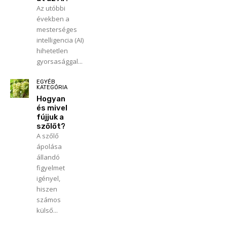
Az utóbbi
években a
mesterséges
intelligencia (AI)
hihetetlen
gyorsasággal...
EGYÉB
KATEGÓRIA
Hogyan
és mivel
fújjuk a
szőlőt?
A szőlő
ápolása
állandó
figyelmet
igényel,
hiszen
számos
külső...