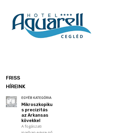
FRISS
HÍREINK
EGYÉB KATEGÓRIA
Mikroszkopiku
s precizitás
az Arkansas
kövekkel
A fogászati
iparban egyre nő