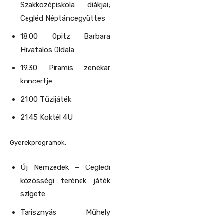
Szakközépiskola diákjai;
Cegléd Néptáncegyüttes
18.00 Opitz Barbara
Hivatalos Oldala
19.30 Piramis zenekar
koncertje
21.00 Tűzijáték
21.45 Koktél 4U
Gyerekprogramok:
Új Nemzedék – Ceglédi
közösségi terének játék
szigete
Tarisznyás Műhely