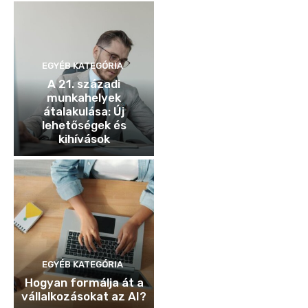
EGYÉB KATEGÓRIA
A 21. századi
munkahelyek
átalakulása: Új
lehetőségek és
kihívások
EGYÉB KATEGÓRIA
Hogyan formálja át a
vállalkozásokat az AI?