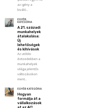
az igény a
kiváló...
EGYÉB
KATEGÓRIA
A 21. századi
munkahelyek
átalakulása:
Új
lehetőségek
és kihívások
Az utóbbi
évtizedekben a
munkahelyek
világa jelentős
változásokon
ment...
EGYÉB KATEGÓRIA
Hogyan
formálja át a
vállalkozások
at az AI?