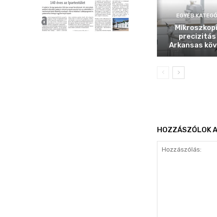
EGYÉB KATEGÓ
Mikroszkop
precizitás
Arkansas köv
HOZZÁSZÓLOK A