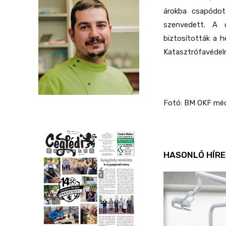
árokba csapódot
szenvedett. A c
biztosították a h
Katasztrófavédelm
Fotó: BM OKF mé
HASONLÓ HÍRE