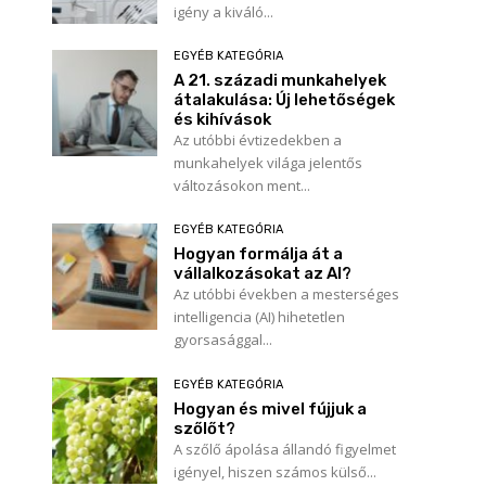
igény a kiváló...
EGYÉB KATEGÓRIA
A 21. századi munkahelyek
átalakulása: Új lehetőségek
és kihívások
Az utóbbi évtizedekben a
munkahelyek világa jelentős
változásokon ment...
EGYÉB KATEGÓRIA
Hogyan formálja át a
vállalkozásokat az AI?
Az utóbbi években a mesterséges
intelligencia (AI) hihetetlen
gyorsasággal...
EGYÉB KATEGÓRIA
Hogyan és mivel fújjuk a
szőlőt?
A szőlő ápolása állandó figyelmet
igényel, hiszen számos külső...