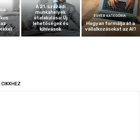
A 21. századi
RIA
munkahelyek
EGYÉB KATEGÓRIA
ikus
átalakulása: Új
 az
lehetőségek és
Hogyan formálja át a
ekkel
kihívások
vállalkozásokat az AI?
 CIKKHEZ