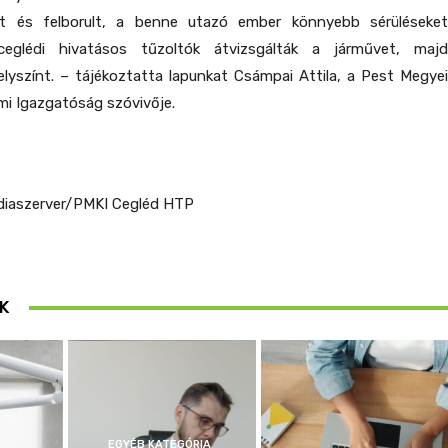
t és felborult, a benne utazó ember könnyebb sérüléseket
eglédi hivatásos tűzoltók átvizsgálták a járművet, majd
elyszínt. – tájékoztatta lapunkat Csámpai Attila, a Pest Megyei
i Igazgatóság szóvivője.
diaszerver/PMKI Cegléd HTP
K
EGYÉB KATEGÓRIA