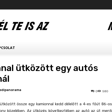
PCSOLAT
nal ütközött egy autós
ál
edipanorama
0
580
ütközött össze egy kamionnal kedd délelőtt a 4-es főút 86-os
bony közelében. Az ütközés következtében az autó az út menti