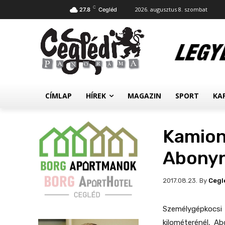
C
2026. augusztus 8. szombat
27.8
Cegléd
CÍMLAP
HÍREK
MAGAZIN
SPORT
KA
Kamion
Abonyn
By
Cegl
2017.08.23.
Személygépkocsi 
kilométerénél, A