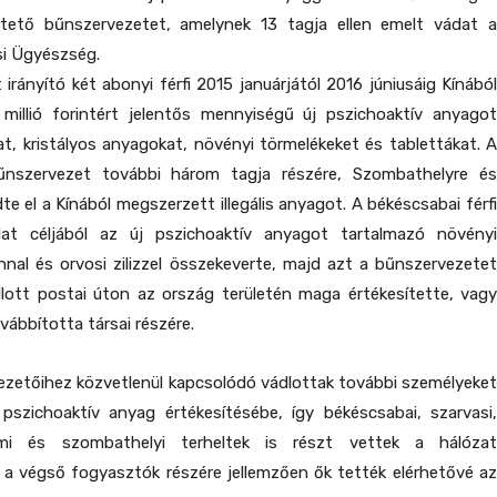
tető bűnszervezetet, amelynek 13 tagja ellen emelt vádat a
si Ügyészség.
irányító két abonyi férfi 2015 januárjától 2016 júniusáig Kínából
 millió forintért jelentős mennyiségű új pszichoaktív anyagot
t, kristályos anyagokat, növényi törmelékeket és tablettákat. A
űnszervezet további három tagja részére, Szombathelyre és
te el a Kínából megszerzett illegális anyagot. A békéscsabai férfi
lat céljából az új pszichoaktív anyagot tartalmazó növényi
nal és orvosi zilizzel összekeverte, majd azt a bűnszervezetet
dlott postai úton az ország területén maga értékesítette, vagy
ábbította társai részére.
ezetőihez közvetlenül kapcsolódó vádlottak további személyeket
pszichoaktív anyag értékesítésébe, így békéscsabai, szarvasi,
lmi és szombathelyi terheltek is részt vettek a hálózat
a végső fogyasztók részére jellemzően ők tették elérhetővé az