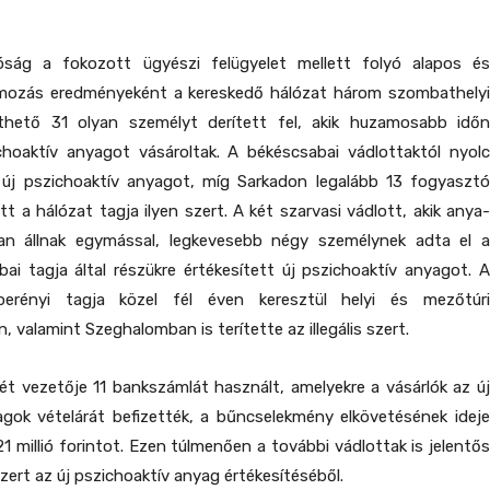
ág a fokozott ügyészi felügyelet mellett folyó alapos és
mozás eredményeként a kereskedő hálózat három szombathelyi
thető 31 olyan személyt derített fel, akik huzamosabb időn
ichoaktív anyagot vásároltak. A békéscsabai vádlottaktól nyolc
 új pszichoaktív anyagot, míg Sarkadon legalább 13 fogyasztó
tt a hálózat tagja ilyen szert. A két szarvasi vádlott, akik anya-
an állnak egymással, legkevesebb négy személynek adta el a
ai tagja által részükre értékesített új pszichoaktív anyagot. A
erényi tagja közel fél éven keresztül helyi és mezőtúri
 valamint Szeghalomban is terítette az illegális szert.
t vezetője 11 bankszámlát használt, amelyekre a vásárlók az új
agok vételárát befizették, a bűncselekmény elkövetésének ideje
21 millió forintot. Ezen túlmenően a további vádlottak is jelentős
zert az új pszichoaktív anyag értékesítéséből.