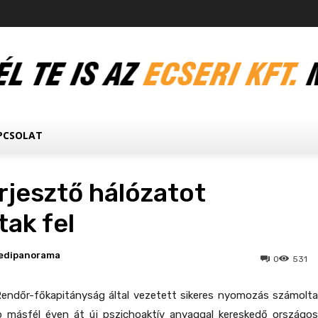
PCSOLAT
rjesztő hálózatot
ak fel
edipanorama
0
531
endőr-főkapitányság által vezetett sikeres nyomozás számolta
bb másfél éven át új pszichoaktív anyaggal kereskedő országos