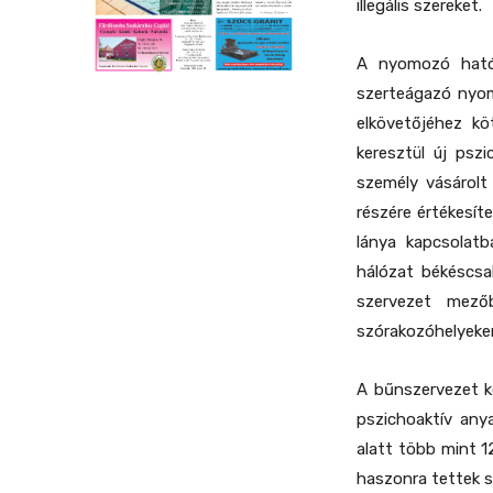
illegális szereket.
A nyomozó hatós
szerteágazó nyo
elkövetőjéhez kö
keresztül új psz
személy vásárolt
részére értékesíte
lánya kapcsolatb
hálózat békéscsab
szervezet mezőb
szórakozóhelyeken,
A bűnszervezet ké
pszichoaktív any
alatt több mint 1
haszonra tettek s