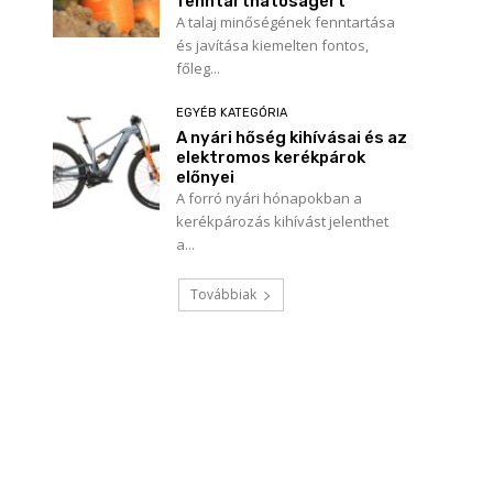
fenntarthatóságért
A talaj minőségének fenntartása
és javítása kiemelten fontos,
főleg...
EGYÉB KATEGÓRIA
A nyári hőség kihívásai és az
elektromos kerékpárok
előnyei
A forró nyári hónapokban a
kerékpározás kihívást jelenthet
a...
Továbbiak