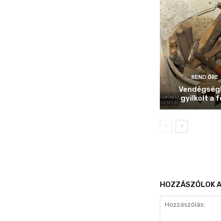
REND ŐRE
Vendégség
gyilkolt a f
HOZZÁSZÓLOK A