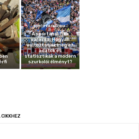
EGYÉB KATEGÓRIA
A sportanalitika
varázsa: Hogyan
változtatják meg az
adatok és
ben
statisztikák a modern
érfi
szurkolói élményt?
 CIKKHEZ