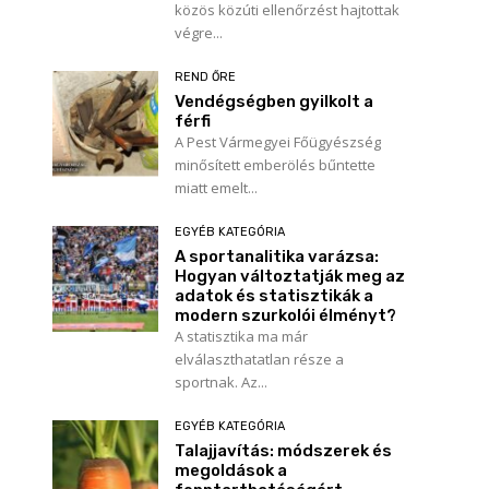
közös közúti ellenőrzést hajtottak
végre...
REND ŐRE
Vendégségben gyilkolt a
férfi
A Pest Vármegyei Főügyészség
minősített emberölés bűntette
miatt emelt...
EGYÉB KATEGÓRIA
A sportanalitika varázsa:
Hogyan változtatják meg az
adatok és statisztikák a
modern szurkolói élményt?
A statisztika ma már
elválaszthatatlan része a
sportnak. Az...
EGYÉB KATEGÓRIA
Talajjavítás: módszerek és
megoldások a