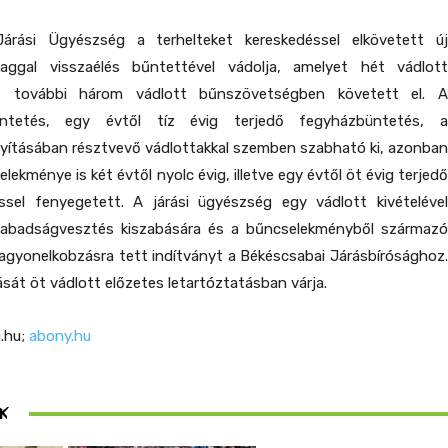
árási Ügyészség a terhelteket kereskedéssel elkövetett új
yaggal visszaélés bűntettével vádolja, amelyet hét vádlott
n, további három vádlott bűnszövetségben követett el. A
üntetés, egy évtől tíz évig terjedő fegyházbüntetés, a
nyításában résztvevő vádlottakkal szemben szabható ki, azonban
elekménye is két évtől nyolc évig, illetve egy évtől öt évig terjedő
sel fenyegetett. A járási ügyészség egy vádlott kivételével
zabadságvesztés kiszabására és a bűncselekményből származó
agyonelkobzásra tett indítványt a Békéscsabai Járásbírósághoz.
ását öt vádlott előzetes letartóztatásban várja.
.hu;
abony.hu
ösen
K
ek