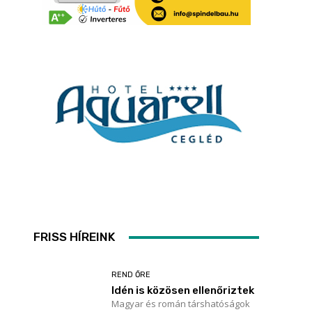
FRISS HÍREINK
REND ŐRE
Idén is közösen ellenőriztek
Magyar és román társhatóságok