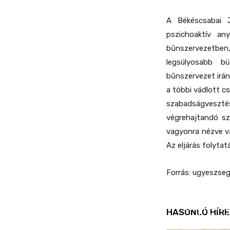
A Békéscsabai J
pszichoaktív an
bűnszervezetbe
legsúlyosabb b
bűnszervezet irá
a többi vádlott cs
szabadságvesztés
végrehajtandó s
vagyonra nézve v
Az eljárás folytat
Forrás: ugyeszseg
REND ŐRE
Idén is köz
HASONLÓ HÍRE
ellenőrizt