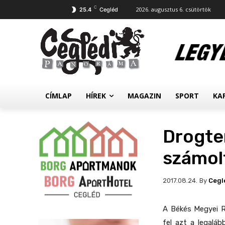
C
2026. augusztus 6. csütörtök
25.4
Cegléd
CÍMLAP
HÍREK
MAGAZIN
SPORT
KA
Drogte
számolt
By
Cegl
2017.08.24.
A Békés Megyei R
fel azt a legalá