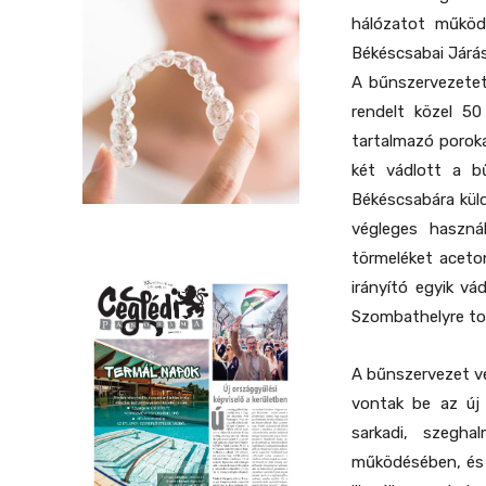
hálózatot működ
Békéscsabai Járá
A bűnszervezetet 
rendelt közel 50
tartalmazó poroka
két vádlott a b
Békéscsabára küld
végleges haszná
törmeléket aceton
irányító egyik vá
Szombathelyre tov
A bűnszervezet v
vontak be az új 
sarkadi, szegha
működésében, és 