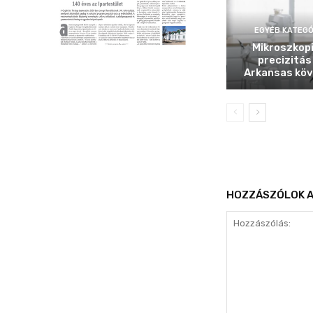
EGYÉB KATEGÓ
Mikroszkop
precizitás
Arkansas köv
HOZZÁSZÓLOK A