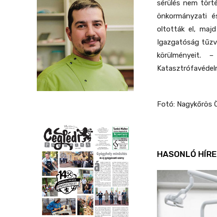
sérülés nem tört
önkormányzati é
oltották el, maj
Igazgatóság tűzvi
körülményeit. 
Katasztrófavédelm
Fotó: Nagykőrös 
HASONLÓ HÍRE