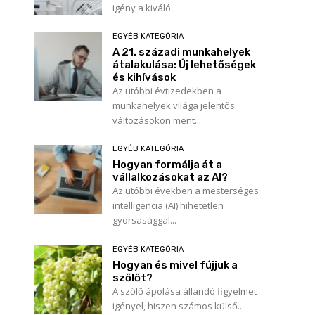
igény a kiváló...
EGYÉB KATEGÓRIA
A 21. századi munkahelyek
átalakulása: Új lehetőségek
és kihívások
Az utóbbi évtizedekben a
munkahelyek világa jelentős
változásokon ment...
EGYÉB KATEGÓRIA
Hogyan formálja át a
vállalkozásokat az AI?
Az utóbbi években a mesterséges
intelligencia (AI) hihetetlen
gyorsasággal...
EGYÉB KATEGÓRIA
Hogyan és mivel fújjuk a
szőlőt?
A szőlő ápolása állandó figyelmet
igényel, hiszen számos külső...