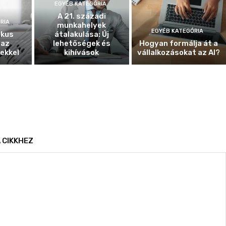
EGYÉB KATEGÓRIA
A 21. századi
RIA
munkahelyek
EGYÉB KATEGÓRIA
ikus
átalakulása: Új
 az
lehetőségek és
Hogyan formálja át a
ekkel
kihívások
vállalkozásokat az AI?
 CIKKHEZ