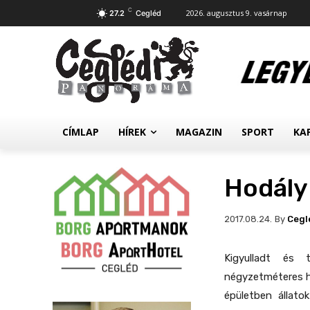
C
2026. augusztus 9. vasárnap
27.2
Cegléd
CÍMLAP
HÍREK
MAGAZIN
SPORT
KA
Hodály
By
Cegl
2017.08.24.
Kigyulladt és 
négyzetméteres ho
épületben állat