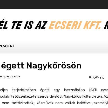
PCSOLAT
 égett Nagykőrösön
edipanorama
0
612
teljes terjedelmében égett egy használaton kívüli ezer
dály tetőszerkezete szerda délelőtt Nagykőrös külterületén. Az
ok nem tartózkodtak, közművek nem voltak bekötve, személyi