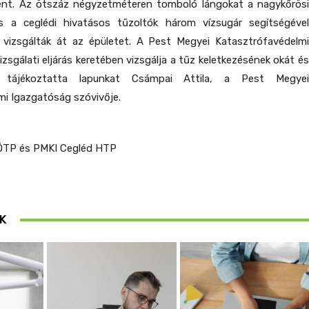
ént. Az ötszáz négyzetméteren tomboló lángokat a nagykőrösi
s a ceglédi hivatásos tűzoltók három vízsugár segítségével
d vizsgálták át az épületet. A Pest Megyei Katasztrófavédelmi
zsgálati eljárás keretében vizsgálja a tűz keletkezésének okát és
– tájékoztatta lapunkat Csámpai Attila, a Pest Megyei
i Igazgatóság szóvivője.
ÖTP és PMKI Cegléd HTP
K