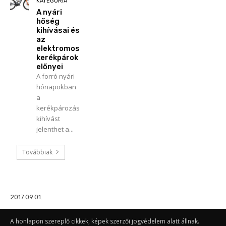
KATEGÓRIA
A nyári
hőség
kihívásai és
az
elektromos
kerékpárok
előnyei
A forró nyári
hónapokban
a
kerékpározás
kihívást
jelenthet a...
Továbbiak
2017.09.01.
A honlapon szereplő cikkek, képek szerzői jogvédelem alatt állnak.