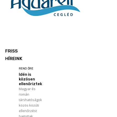
FRISS
HÍREINK
REND ŐRE
Idén is
közösen
ellenőriztek
Magyar és
román
társhatóságok
közös közúti
ellenőrzést
hajtottak