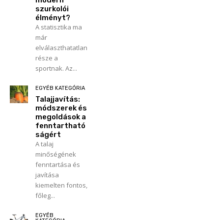
szurkolói
élményt?
A statisztika ma
már
elválaszthatatlan
része a
sportnak. Az...
EGYÉB KATEGÓRIA
Talajjavítás:
módszerek és
megoldások a
fenntartható
ságért
A talaj
minőségének
fenntartása és
javítása
kiemelten fontos,
főleg...
EGYÉB