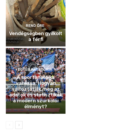
REND ŐRE
Vendégségben gyilkolt
a férfi
EGYÉB KATEGÓRIA
A sportanalitika
varázsa: Hogyan
változtatják meg az
adatok és statisztikák
a modern szurkolói
élményt?