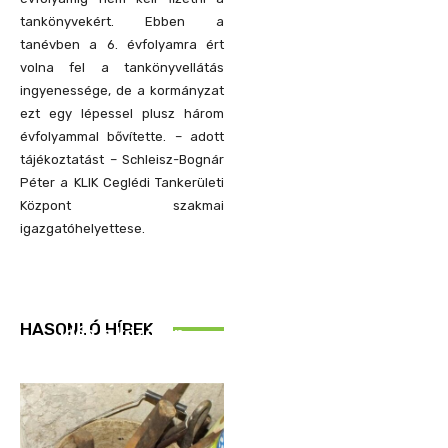
tankönyvekért. Ebben a
tanévben a 6. évfolyamra ért
volna fel a tankönyvellátás
ingyenessége, de a kormányzat
ezt egy lépessel plusz három
évfolyammal bővítette. – adott
tájékoztatást – Schleisz-Bognár
Péter a KLIK Ceglédi Tankerületi
Központ szakmai
igazgatóhelyettese.
REND ŐRE
HASONLÓ HÍREK
Idén is közösen
ellenőriztek