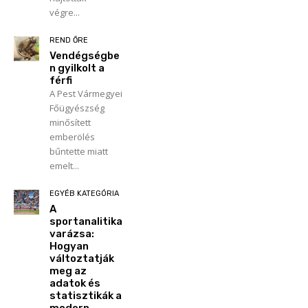
végre...
REND ŐRE
Vendégségbe
n gyilkolt a
férfi
A Pest Vármegyei
Főügyészség
minősített
emberölés
bűntette miatt
emelt...
EGYÉB KATEGÓRIA
A
sportanalitika
varázsa:
Hogyan
változtatják
meg az
adatok és
statisztikák a
modern