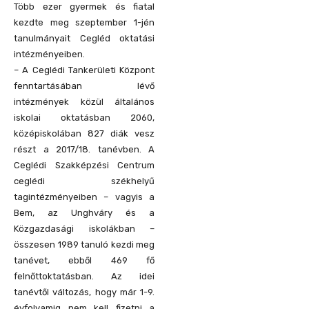
Több ezer gyermek és fiatal
kezdte meg szeptember 1-jén
tanulmányait Cegléd oktatási
intézményeiben.
– A Ceglédi Tankerületi Központ
fenntartásában lévő
intézmények közül általános
iskolai oktatásban 2060,
középiskolában 827 diák vesz
részt a 2017/18. tanévben. A
Ceglédi Szakképzési Centrum
ceglédi székhelyű
tagintézményeiben – vagyis a
Bem, az Unghváry és a
Közgazdasági iskolákban –
összesen 1989 tanuló kezdi meg
tanévet, ebből 469 fő
felnőttoktatásban. Az idei
tanévtől változás, hogy már 1-9.
évfolyamig nem kell fizetni a