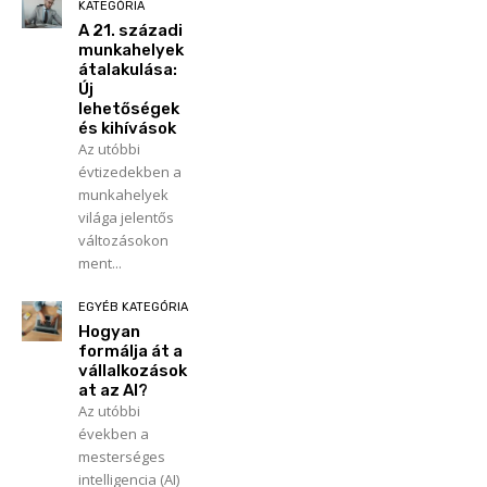
KATEGÓRIA
A 21. századi
munkahelyek
átalakulása:
Új
lehetőségek
és kihívások
Az utóbbi
évtizedekben a
munkahelyek
világa jelentős
változásokon
ment...
EGYÉB KATEGÓRIA
Hogyan
formálja át a
vállalkozások
at az AI?
Az utóbbi
években a
mesterséges
intelligencia (AI)