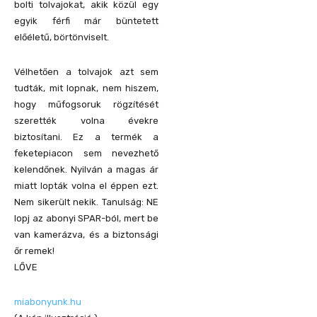
bolti tolvajokat, akik közül egy
egyik férfi már büntetett
előéletű, börtönviselt.
Vélhetően a tolvajok azt sem
tudták, mit lopnak, nem hiszem,
hogy műfogsoruk rögzítését
szerették volna évekre
biztosítani. Ez a termék a
feketepiacon sem nevezhető
kelendőnek. Nyilván a magas ár
miatt lopták volna el éppen ezt.
Nem sikerült nekik. Tanulság: NE
lopj az abonyi SPAR-ból, mert be
van kamerázva, és a biztonsági
őr remek!
LŐVE
miabonyunk.hu