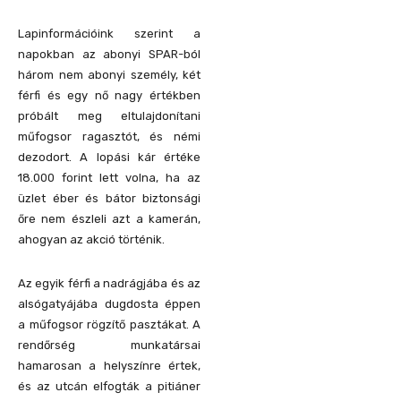
Lapinformációink szerint a
napokban az abonyi SPAR-ból
három nem abonyi személy, két
férfi és egy nő nagy értékben
próbált meg eltulajdonítani
műfogsor ragasztót, és némi
dezodort. A lopási kár értéke
18.000 forint lett volna, ha az
üzlet éber és bátor biztonsági
őre nem észleli azt a kamerán,
ahogyan az akció történik.
Az egyik férfi a nadrágjába és az
alsógatyájába dugdosta éppen
a műfogsor rögzítő pasztákat. A
rendőrség munkatársai
hamarosan a helyszínre értek,
és az utcán elfogták a pitiáner