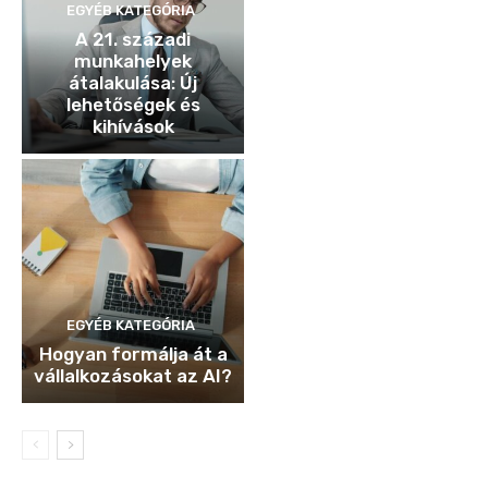
EGYÉB KATEGÓRIA
A 21. századi
munkahelyek
átalakulása: Új
lehetőségek és
kihívások
EGYÉB KATEGÓRIA
Hogyan formálja át a
vállalkozásokat az AI?