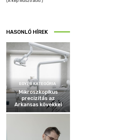
(A kép illusztráció.)
HASONLÓ HÍREK
EGYÉB KATEGÓRIA
Mikroszkopikus
precizitás az
Arkansas kövekkel