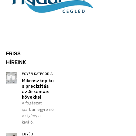
FRISS
HÍREINK
EGYÉB KATEGÓRIA
Mikroszkopiku
s precizitás
az Arkansas
kövekkel
A fogászati
iparban egyre nő
az igény a
kiváló...
EGYÉB