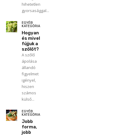
hihetetlen
gyorsasággal...
EGYÉB
KATEGÓRIA
Hogyan
és mivel
fújjuk a
szőlőt?
A szőlő
ápolása
állandó
figyelmet
igényel,
hiszen
számos
külső...
EGYÉB
KATEGÓRIA
Jobb
forma,
jobb