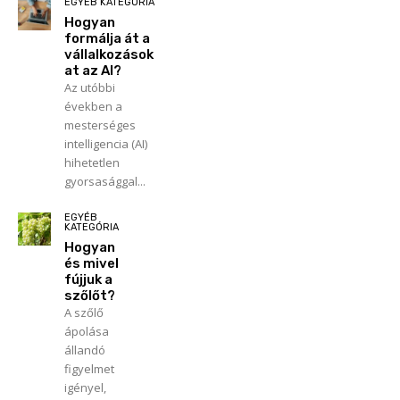
EGYÉB KATEGÓRIA
Hogyan
formálja át a
vállalkozások
at az AI?
Az utóbbi
években a
mesterséges
intelligencia (AI)
hihetetlen
gyorsasággal...
EGYÉB
KATEGÓRIA
Hogyan
és mivel
fújjuk a
szőlőt?
A szőlő
ápolása
állandó
figyelmet
igényel,