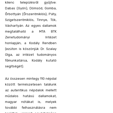
kilenc településről gyűjtve:
Dabas (Gyón), Dömsöd, Gomba,
Őrbottyán (Őrszentmiklós), Páty,
Szigetszentmiklós, Tinnye, Tök,
Váchartyán. Az egyes dallamok
megtalálható a MTA BTK
Zenetudományi Intézet
honlapján, a Kodály Rendben
(ezúton is köszönjük Dr. Szalay
Olga, az intézet tudományos
főmunkatársa, Kodály kutató
segítségét).
Az összesen mintegy 110 népdal
között természetesen találunk
az autentikus népdalok mellett
műdalos hatású dallamokat,
magyar nótákat is, melyek
további felhasználásra nem