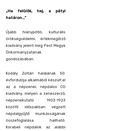
„Ha felülök, hej, a pátyi
határon…”
Újabb hiánypótló, kulturális
örökségvédelmi, értékmegőrző
kiadvány jelent meg Pest Megye
Önkormányzatának
gondozásában.
Kodály Zoltán halálának 50.
évfordulója alkalmából készült el
az a népzenei, népdalos CD
kiadvány, melyen a zeneszerző,
népzenekutató 1903-1923
közötti időszakban végzett
népdalgyűjtő munkásságának
összefoglalása hallható.
Korabeli népdalok az alábbi