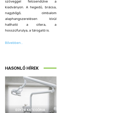
szöveggel felcsendülve a
kiadványon. A hegedű, brácsa,
nagybőgő, cimbalom
alaphangszerelésen kívül
hallható a citera, a
hosszúfurulya, a tárogató is.
Bővebben…
HASONLÓ HÍREK
EGYÉB KATEGÓRIA