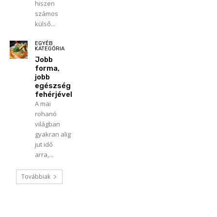
hiszen
számos
külső...
EGYÉB
KATEGÓRIA
Jobb
forma,
jobb
egészség
fehérjével
A mai
rohanó
világban
gyakran alig
jut idő
arra,...
Továbbiak