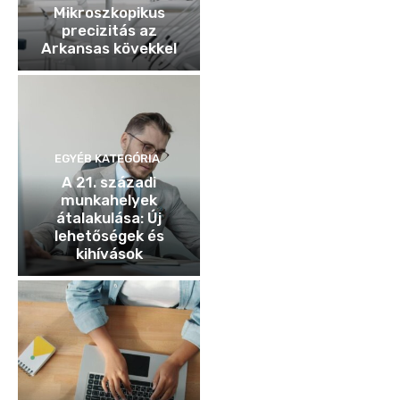
Mikroszkopikus
precizitás az
Arkansas kövekkel
EGYÉB KATEGÓRIA
A 21. századi
munkahelyek
átalakulása: Új
lehetőségek és
kihívások