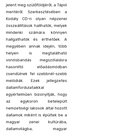
jelent meg szülőföldjéről, a Tápió
mentéről. Szerkesztésében a
Kodály CD-n olyan népzenei
összeállítások hallhatók, melyek
mindenki számára könnyen
hallgathatók és érthetőek. A
megyében annak idején, több
helyen is megtalálható
vonósbandás megszólalásra
hasonlító előadásmódban
csendülnek fel szebbnél-szebb
melódiák. Ezek jellegzetes
dallamfordulataikkal
egyértelműen bizonyítják, hogy
az egykoron betelepült
nemzetiségi lakosok által hozott
dallamok miként is épültek be a
magyar zenei kultúrába,
dallamvilágba, magyar