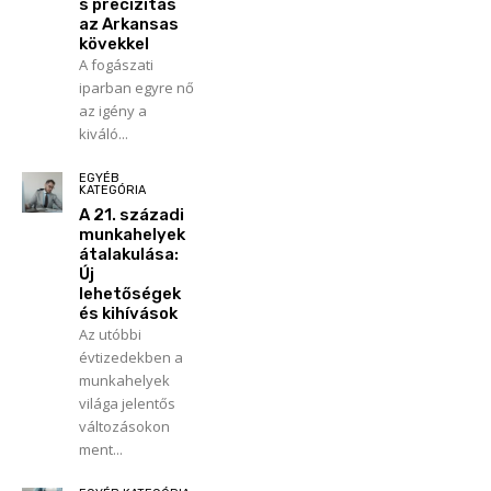
s precizitás
az Arkansas
kövekkel
A fogászati
iparban egyre nő
az igény a
kiváló...
EGYÉB
KATEGÓRIA
A 21. századi
munkahelyek
átalakulása:
Új
lehetőségek
és kihívások
Az utóbbi
évtizedekben a
munkahelyek
világa jelentős
változásokon
ment...