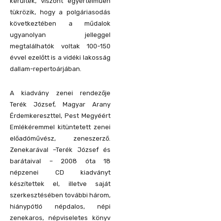
kerültek, viszont egyértelműen
tükrözik, hogy a polgáriasodás
következtében a műdalok
ugyanolyan jelleggel
megtalálhatók voltak 100-150
évvel ezelőtt is a vidéki lakosság
dallam-repertoárjában.
A kiadvány zenei rendezője
Terék József, Magyar Arany
Érdemkereszttel, Pest Megyéért
Emlékéremmel kitüntetett zenei
előadóművész, zeneszerző.
Zenekarával –Terék József és
barátaival – 2008 óta 18
népzenei CD kiadványt
készítettek el, illetve saját
szerkesztésében további három,
hiánypótló népdalos, népi
zenekaros, népviseletes könyv