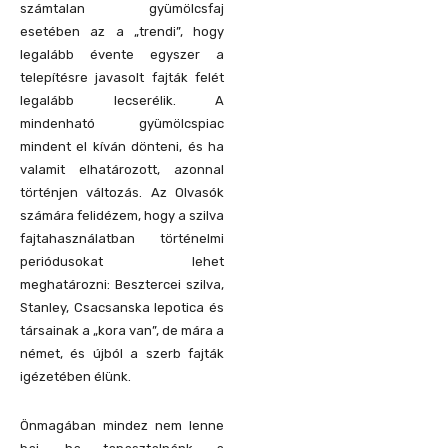
számtalan gyümölcsfaj
esetében az a „trendi”, hogy
legalább évente egyszer a
telepítésre javasolt fajták felét
legalább lecserélik. A
mindenható gyümölcspiac
mindent el kíván dönteni, és ha
valamit elhatározott, azonnal
történjen változás. Az Olvasók
számára felidézem, hogy a szilva
fajtahasználatban történelmi
periódusokat lehet
meghatározni: Besztercei szilva,
Stanley, Csacsanska lepotica és
társainak a „kora van”, de mára a
német, és újból a szerb fajták
igézetében élünk.
Önmagában mindez nem lenne