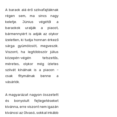
A barack alá érő szilvafajtáknak
régen sem, ma sincs nagy
keletje. Június végétől a
barackok uralják a piacot,
bármennyiért is adják az olykor
ízeletlen, ki tudja honnan érkező
sárga gyümölcsöt, megveszik.
Viszont, ha legtöbbször július
közepén-végén tetszetős,
méretes, olykor még ízletes
szilvát kínálnak is a piacon –
csak fitymálnak benne a
vásárlók.
A magyarázat nagyon összetett
és bonyolult fejtegetéseket
kívánna, erre viszont nem igazán
kíváncsi az Olvasó, sokkal inkább