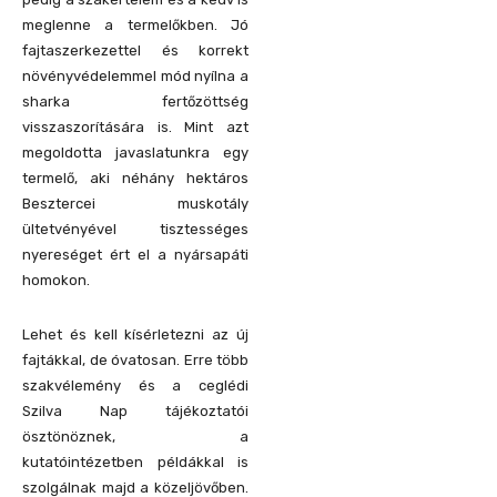
meglenne a termelőkben. Jó
fajtaszerkezettel és korrekt
növényvédelemmel mód nyílna a
sharka fertőzöttség
visszaszorítására is. Mint azt
megoldotta javaslatunkra egy
termelő, aki néhány hektáros
Besztercei muskotály
ültetvényével tisztességes
nyereséget ért el a nyársapáti
homokon.
Lehet és kell kísérletezni az új
fajtákkal, de óvatosan. Erre több
szakvélemény és a ceglédi
Szilva Nap tájékoztatói
ösztönöznek, a
kutatóintézetben példákkal is
szolgálnak majd a közeljövőben.