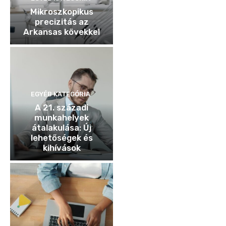
Mikroszkopikus
precizitás az
Arkansas kövekkel
EGYÉB KATEGÓRIA
A 21. századi
munkahelyek
átalakulása: Új
lehetőségek és
kihívások