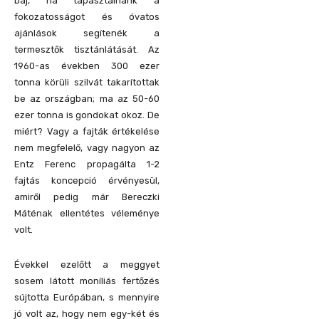
baj, ha tapasztalnánk a
fokozatosságot és óvatos
ajánlások segítenék a
termesztők tisztánlátását. Az
1960-as években 300 ezer
tonna körüli szilvát takarítottak
be az országban; ma az 50-60
ezer tonna is gondokat okoz. De
miért? Vagy a fajták értékelése
nem megfelelő, vagy nagyon az
Entz Ferenc propagálta 1-2
fajtás koncepció érvényesül,
amiről pedig már Bereczki
Máténak ellentétes véleménye
volt.
Évekkel ezelőtt a meggyet
sosem látott moníliás fertőzés
sújtotta Európában, s mennyire
jó volt az, hogy nem egy-két és