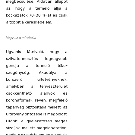
megbecsülése. Áldatlan állapot
az, hogy a termelő állja a
kockázatok 70-80 %-át és csak
a többit a kereskedelem.
Vagy ez a mirabella
Ugyanis látnivaló, hogy a
szilvatermesztés legnagyobb
gondja a termelői tőke-
szegénység. Akadálya a
korszerű ültetvényeknek,
amelyben a tenyészterület
csökkenthető alanyok és
koronaformák révén, megfelelő
tápanyag biztosítása mellett, az
ültetvény öntözése is megoldott.
Utóbbi a gyalázatosan magas
vízdíjak mellett megoldhatatlan,
pedig a szakértelem és a kedv is