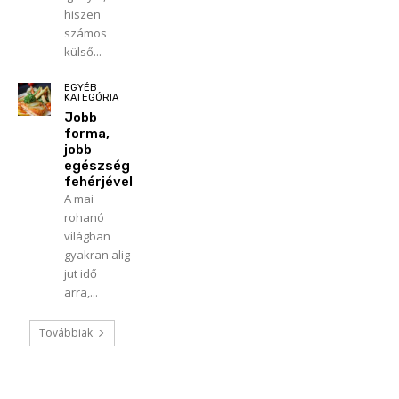
hiszen
számos
külső...
EGYÉB
KATEGÓRIA
Jobb
forma,
jobb
egészség
fehérjével
A mai
rohanó
világban
gyakran alig
jut idő
arra,...
Továbbiak