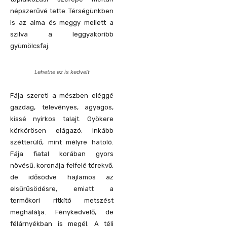
népszerűvé tette. Térségünkben
is az alma és meggy mellett a
szilva a leggyakoribb
gyümölcsfaj.
Lehetne ez is kedvelt
Fája szereti a mészben eléggé
gazdag, televényes, agyagos,
kissé nyirkos talajt. Gyökere
körkörösen elágazó, inkább
szétterülő, mint mélyre hatoló.
Fája fiatal korában gyors
növésű, koronája felfelé törekvő,
de idősödve hajlamos az
elsűrűsödésre, emiatt a
termőkori ritkító metszést
meghálálja. Fénykedvelő, de
félárnyékban is megél. A téli