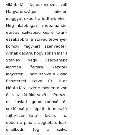
világfajtás fajtaszerkezet volt
Magyarországon, minden
meggyet exportra tudtunk vinni.
Még inkább igaz mindez az idei
európai szilvapiaci képre, tőlünk
északabbra a szilvaültetvények
komoly fagykárt szenvedtek.
Annak dacára, hogy sokan már a
Stanley vagy Csacsanska
lepotica fajtára kezdtek
legyinteni – nem szólva a kiváló
Besztercei szilva Bt. 2-es
klónfajtára, szinte mindenre van
és lesz külföldi vevő is. Persze,
ez távlati gondolkodású és
sokféleségre építő termesztői
fajta-szemléletet kíván, ha
ebben a piac is segítőtárs lesz,
emelkedni fog a szilva