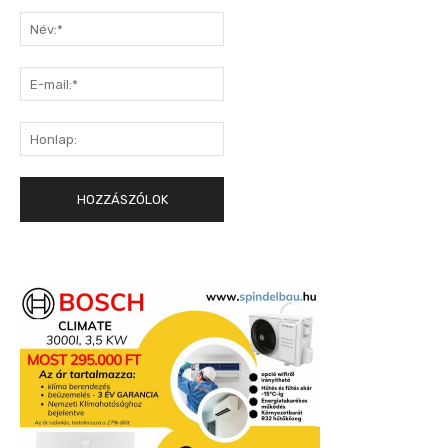
Hozzászólás:
Név:*
E-
mail:*
Honlap: