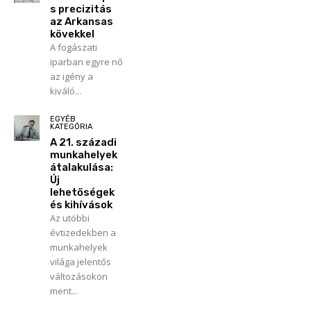
s precizitás
az Arkansas
kövekkel
A fogászati
iparban egyre nő
az igény a
kiváló...
EGYÉB
KATEGÓRIA
A 21. századi
munkahelyek
átalakulása:
Új
lehetőségek
és kihívások
Az utóbbi
évtizedekben a
munkahelyek
világa jelentős
változásokon
ment...