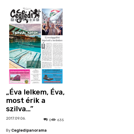
„Éva lelkem, Éva,
most érik a
szilva…”
2017.09.06.
0
635
By
Cegledipanorama