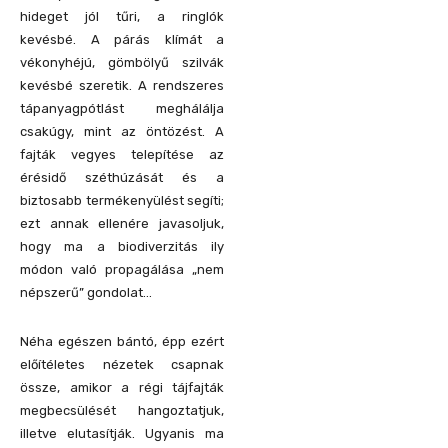
hideget jól tűri, a ringlók
kevésbé. A párás klímát a
vékonyhéjú, gömbölyű szilvák
kevésbé szeretik. A rendszeres
tápanyagpótlást meghálálja
csakúgy, mint az öntözést. A
fajták vegyes telepítése az
érésidő széthúzását és a
biztosabb termékenyülést segíti;
ezt annak ellenére javasoljuk,
hogy ma a biodiverzitás ily
módon való propagálása „nem
népszerű” gondolat…
Néha egészen bántó, épp ezért
előítéletes nézetek csapnak
össze, amikor a régi tájfajták
megbecsülését hangoztatjuk,
illetve elutasítják. Ugyanis ma