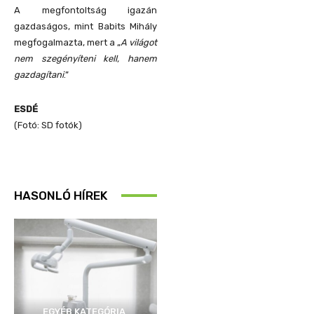
A megfontoltság igazán
gazdaságos, mint Babits Mihály
megfogalmazta, mert a „
A világot
nem szegényíteni kell, hanem
gazdagítani
.”
ESDÉ
(Fotó: SD fotók)
HASONLÓ HÍREK
EGYÉB KATEGÓRIA