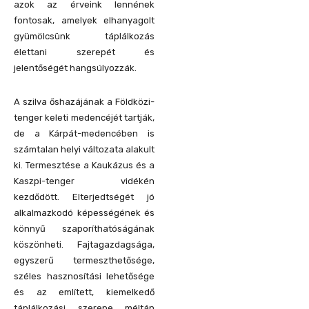
azok az érveink lennének
fontosak, amelyek elhanyagolt
gyümölcsünk táplálkozás
élettani szerepét és
jelentőségét hangsúlyozzák.
A szilva őshazájának a Földközi-
tenger keleti medencéjét tartják,
de a Kárpát-medencében is
számtalan helyi változata alakult
ki. Termesztése a Kaukázus és a
Kaszpi-tenger vidékén
kezdődött. Elterjedtségét jó
alkalmazkodó képességének és
könnyű szaporíthatóságának
köszönheti. Fajtagazdagsága,
egyszerű termeszthetősége,
széles hasznosítási lehetősége
és az említett, kiemelkedő
táplálkozási szerepe méltán