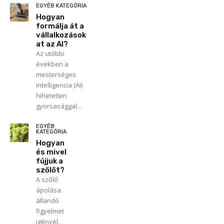
EGYÉB KATEGÓRIA
Hogyan
formálja át a
vállalkozások
at az AI?
Az utóbbi
években a
mesterséges
intelligencia (AI)
hihetetlen
gyorsasággal...
EGYÉB
KATEGÓRIA
Hogyan
és mivel
fújjuk a
szőlőt?
A szőlő
ápolása
állandó
figyelmet
igényel,