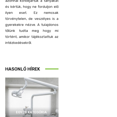
azonnal körbejártuk a tanyákat
és kértük, hogy ne forduljon elő
ilyen eset. Ez nemcsak
törvénytelen, de veszélyes is a
gyerekekre nézve. A tulajdonos
tőlünk tudta meg hogy mi
történt, amikor tájékoztattuk az
intézkedésekről.
HASONLÓ HÍREK
EGYÉB KATEGÓRIA