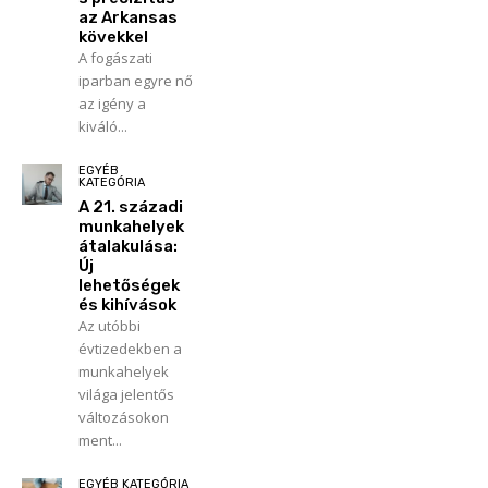
az Arkansas
kövekkel
A fogászati
iparban egyre nő
az igény a
kiváló...
EGYÉB
KATEGÓRIA
A 21. századi
munkahelyek
átalakulása:
Új
lehetőségek
és kihívások
Az utóbbi
évtizedekben a
munkahelyek
világa jelentős
változásokon
ment...
EGYÉB KATEGÓRIA