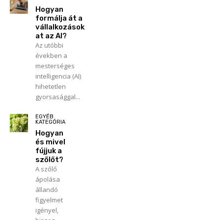
Hogyan
formálja át a
vállalkozások
at az AI?
Az utóbbi
években a
mesterséges
intelligencia (AI)
hihetetlen
gyorsasággal...
EGYÉB
KATEGÓRIA
Hogyan
és mivel
fújjuk a
szőlőt?
A szőlő
ápolása
állandó
figyelmet
igényel,