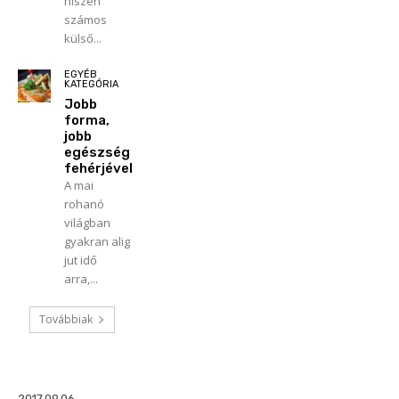
hiszen
számos
külső...
EGYÉB
KATEGÓRIA
Jobb
forma,
jobb
egészség
fehérjével
A mai
rohanó
világban
gyakran alig
jut idő
arra,...
Továbbiak
2017.09.06.