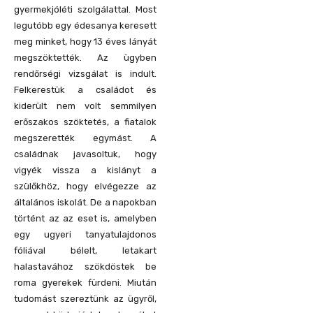
gyermekjóléti szolgálattal. Most
legutóbb egy édesanya keresett
meg minket, hogy 13 éves lányát
megszöktették. Az ügyben
rendőrségi vizsgálat is indult.
Felkerestük a családot és
kiderült nem volt semmilyen
erőszakos szöktetés, a fiatalok
megszerették egymást. A
családnak javasoltuk, hogy
vigyék vissza a kislányt a
szülőkhöz, hogy elvégezze az
általános iskolát. De a napokban
történt az az eset is, amelyben
egy ugyeri tanyatulajdonos
fóliával bélelt, letakart
halastavához szökdöstek be
roma gyerekek fürdeni. Miután
tudomást szereztünk az ügyről,