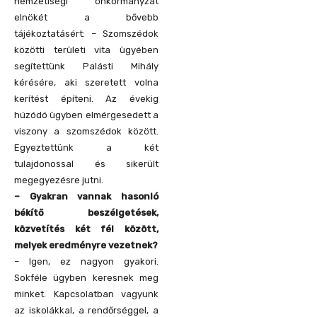
nemzetiségi önkormányzat
elnökét a bővebb
tájékoztatásért: – Szomszédok
közötti területi vita ügyében
segítettünk Palásti Mihály
kérésére, aki szeretett volna
kerítést építeni. Az évekig
húzódó ügyben elmérgesedett a
viszony a szomszédok között.
Egyeztettünk a két
tulajdonossal és sikerült
megegyezésre jutni.
– Gyakran vannak hasonló
békítő beszélgetések,
közvetítés két fél között,
melyek eredményre vezetnek?
– Igen, ez nagyon gyakori.
Sokféle ügyben keresnek meg
minket. Kapcsolatban vagyunk
az iskolákkal, a rendőrséggel, a