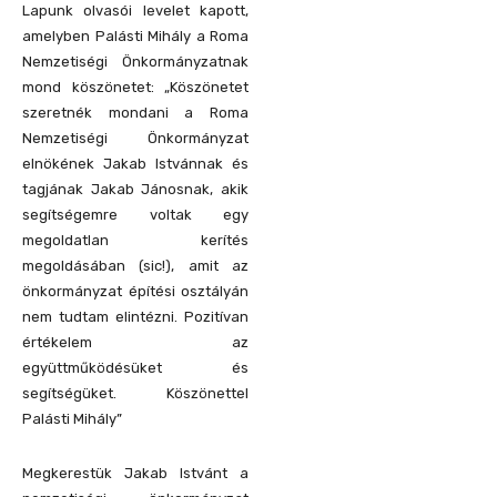
Lapunk olvasói levelet kapott,
amelyben Palásti Mihály a Roma
Nemzetiségi Önkormányzatnak
mond köszönetet: „Köszönetet
szeretnék mondani a Roma
Nemzetiségi Önkormányzat
elnökének Jakab Istvánnak és
tagjának Jakab Jánosnak, akik
segítségemre voltak egy
megoldatlan kerítés
megoldásában (sic!), amit az
önkormányzat építési osztályán
nem tudtam elintézni. Pozitívan
értékelem az
együttműködésüket és
segítségüket. Köszönettel
Palásti Mihály”
Megkerestük Jakab Istvánt a