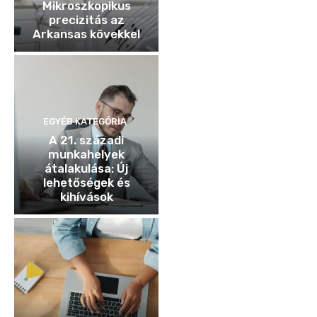
Mikroszkopikus
precizitás az
Arkansas kövekkel
EGYÉB KATEGÓRIA
A 21. századi
munkahelyek
átalakulása: Új
lehetőségek és
kihívások