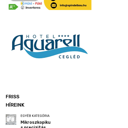
FRISS
HÍREINK
EGYÉB KATEGÓRIA
Mikroszkopiku
s precizitás