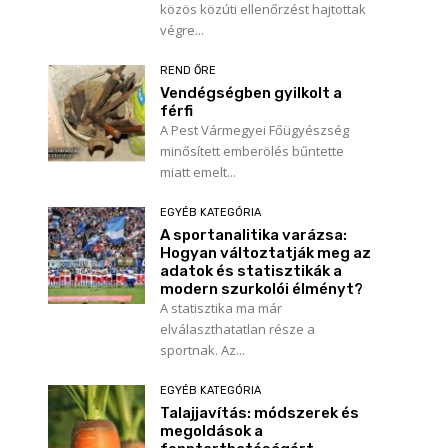
közös közúti ellenőrzést hajtottak
végre...
REND ŐRE
Vendégségben gyilkolt a
férfi
A Pest Vármegyei Főügyészség
minősített emberölés bűntette
miatt emelt...
EGYÉB KATEGÓRIA
A sportanalitika varázsa:
Hogyan változtatják meg az
adatok és statisztikák a
modern szurkolói élményt?
A statisztika ma már
elválaszthatatlan része a
sportnak. Az...
EGYÉB KATEGÓRIA
Talajjavítás: módszerek és
megoldások a