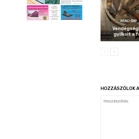
REND ŐRE
Vendégség
gyilkolt a f
HOZZÁSZÓLOK A