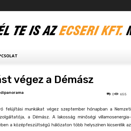
PCSOLAT
tást végez a Démász
edipanorama
0
655
ró felújítási munkákat végez szeptember hónapban a Nemzeti
lgáltatója, a Démász. A lakosság minőségi villamosenergia-
ében a középfeszültségű hálózaton több helyszínen kicserélik az