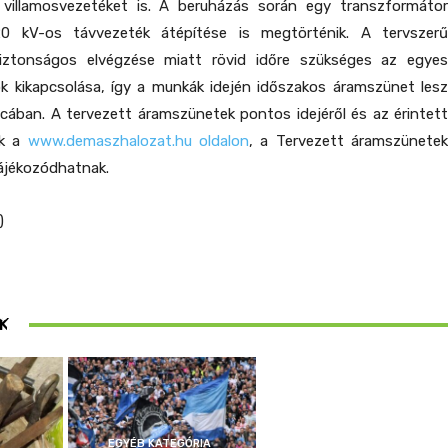
villamosvezetéket is. A beruházás során egy transzformátor
0 kV-os távvezeték átépítése is megtörténik. A tervszerű
iztonságos elvégzése miatt rövid időre szükséges az egyes
ok kikapcsolása, így a munkák idején időszakos áramszünet lesz
cában. A tervezett áramszünetek pontos idejéről és az érintett
ok a
www.demaszhalozat.hu oldalon
, a Tervezett áramszünetek
ájékozódhatnak.
)
ösen
K
ek
EGYÉB KATEGÓRIA