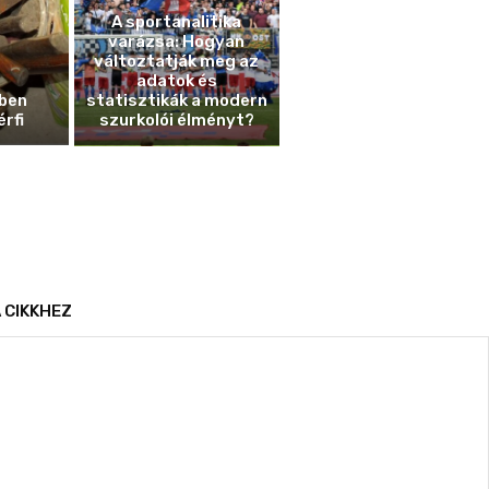
A sportanalitika
varázsa: Hogyan
változtatják meg az
adatok és
ben
statisztikák a modern
érfi
szurkolói élményt?
 CIKKHEZ