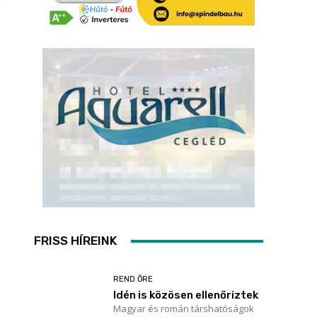
FRISS HÍREINK
REND ŐRE
Idén is közösen ellenőriztek
Magyar és román társhatóságok