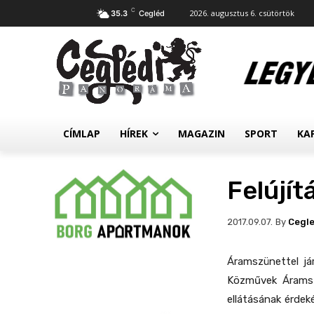
C
2026. augusztus 6. csütörtök
35.3
Cegléd
CÍMLAP
HÍREK
MAGAZIN
SPORT
KA
Felújí
By
Cegl
2017.09.07.
Áramszünettel já
Közművek Áramszo
ellátásának érdek