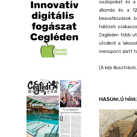
oszlopokat és a 
állomás és a 12
beavatkozások b
hálózati szakasz
Cegléden több ut
utcákról a lakos
menüpont alatt t
(A kép illusztráció.
REND ŐRE
Idén is köz
HASONLÓ HÍRE
ellenőrizt