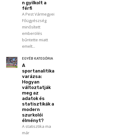
n gyilkolt a
férfi
A Pest Vármegyei
Főügyészség
minősített
emberölés
bűntette miatt
emelt...
EGYÉB KATEGÓRIA
A
sportanalitika
varázsa:
Hogyan
változtatják
meg az
adatok és
statisztikák a
modern
szurkolói
élményt?
A statisztika ma
már