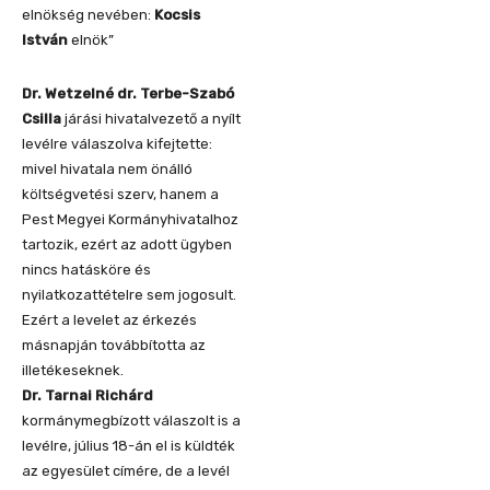
elnökség nevében:
Kocsis
István
elnök”
Dr. Wetzelné dr. Terbe-Szabó
Csilla
járási hivatalvezető a nyílt
levélre válaszolva kifejtette:
mivel hivatala nem önálló
költségvetési szerv, hanem a
Pest Megyei Kormányhivatalhoz
tartozik, ezért az adott ügyben
nincs hatásköre és
nyilatkozattételre sem jogosult.
Ezért a levelet az érkezés
másnapján továbbította az
illetékeseknek.
Dr. Tarnai Richárd
kormánymegbízott válaszolt is a
levélre, július 18-án el is küldték
az egyesület címére, de a levél