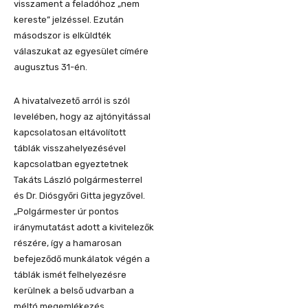
visszament a feladóhoz „nem
kereste” jelzéssel. Ezután
másodszor is elküldték
válaszukat az egyesület címére
augusztus 31-én.
A hivatalvezető arról is szól
levelében, hogy az ajtónyitással
kapcsolatosan eltávolított
táblák visszahelyezésével
kapcsolatban egyeztetnek
Takáts László polgármesterrel
és Dr. Diósgyőri Gitta jegyzővel.
„Polgármester úr pontos
iránymutatást adott a kivitelezők
részére, így a hamarosan
befejeződő munkálatok végén a
táblák ismét felhelyezésre
kerülnek a belső udvarban a
méltó megemlékezés