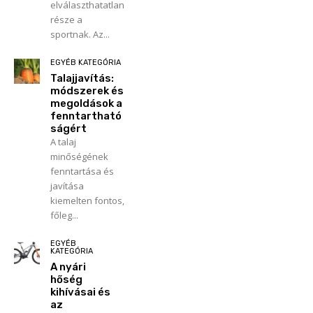
elválaszthatatlan
része a
sportnak. Az...
EGYÉB KATEGÓRIA
Talajjavítás:
módszerek és
megoldások a
fenntartható
ságért
A talaj
minőségének
fenntartása és
javítása
kiemelten fontos,
főleg...
EGYÉB
KATEGÓRIA
A nyári
hőség
kihívásai és
az