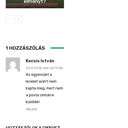
élményt?
1 HOZZÁSZÓLÁS
Kocsis István
2017.09.16. Nál nél 11:44
Az egyesület a
levelet azért nem
kapta meg, mert nem
a posta címükre
küldték!
VÁLASZ
HOZZÁSZÓLOK A CIKKHEZ