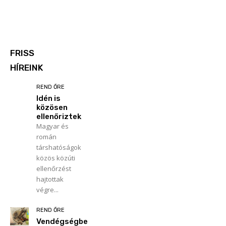
FRISS
HÍREINK
REND ŐRE
Idén is
közösen
ellenőriztek
Magyar és
román
társhatóságok
közös közúti
ellenőrzést
hajtottak
végre...
REND ŐRE
Vendégségbe