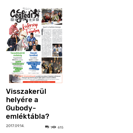
Visszakerül
helyére a
Gubody-
emléktábla?
2017.09.14.
1
615