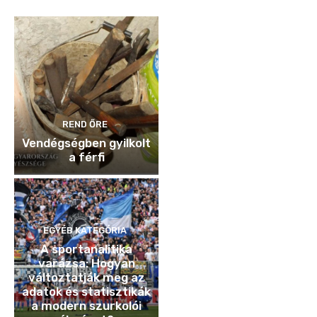
REND ŐRE
Vendégségben gyilkolt
a férfi
EGYÉB KATEGÓRIA
A sportanalitika
varázsa: Hogyan
változtatják meg az
adatok és statisztikák
a modern szurkolói