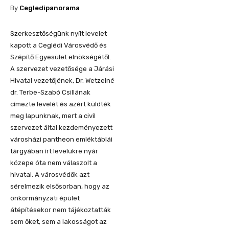
By
Cegledipanorama
Szerkesztőségünk nyílt levelet
kapott a Ceglédi Városvédő és
Szépítő Egyesület elnökségétől.
A szervezet vezetősége a Járási
Hivatal vezetőjének, Dr. Wetzelné
dr. Terbe-Szabó Csillának
címezte levelét és azért küldték
meg lapunknak, mert a civil
szervezet által kezdeményezett
városházi pantheon emléktáblái
tárgyában írt levelükre nyár
közepe óta nem válaszolt a
hivatal. A városvédők azt
sérelmezik elsősorban, hogy az
önkormányzati épület
átépítésekor nem tájékoztatták
sem őket, sem a lakosságot az