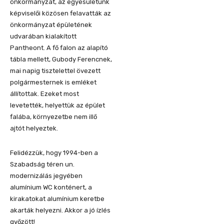
önkormányzat, az egyesületünk
képviselői közösen felavatták az
önkormányzat épületének
udvarában kialakított
Pantheont. A fő falon az alapító
tábla mellett, Gubody Ferencnek,
mai napig tisztelettel övezett
polgármesternek is emléket
állítottak. Ezeket most
levetették, helyettük az épület
falába, környezetbe nem illő
ajtót helyeztek.
Felidézzük, hogy 1994-ben a
Szabadság téren un.
modernizálás jegyében
alumínium WC konténert, a
kirakatokat alumínium keretbe
akarták helyezni. Akkor a jó ízlés
győzött!