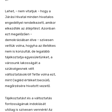
Lehet, – nem vitatjuk – hogy a
Járási Hivatal minden hivatalos
engedéllyel rendelkezett, amikor
elkezdték az átépítést. Azonban
ezt megelőzően –
demokráciában élve – szívesen
vettük volna, hogyha az illetékes
nem is konzultál, de legalább
tájékoztatja egyesületünket, a
városunk lakosságát a
szükségesnek vélt
változtatásokról! Tette volna ezt,
mint Cegléd értékeit becsülő,
megőrzésére hivatott vezető.
Tájékoztatást és a változtatás
fontosságának indoklását
utólag is szívesen vennénk! Az