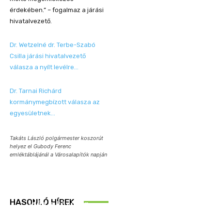
érdekében.” – fogalmaz a járási
hivatalvezető.
Dr. Wetzelné dr. Terbe-Szabó
Csilla járási hivatalvezető
válasza a nyílt levélre…
Dr. Tarnai Richárd
kormánymegbízott válasza az
egyesületnek…
Takáts László polgármester koszorút
helyez el Gubody Ferenc
emléktáblájánál a Városalapítók napján
REND ŐRE
HASONLÓ HÍREK
Idén is közösen
ellenőriztek