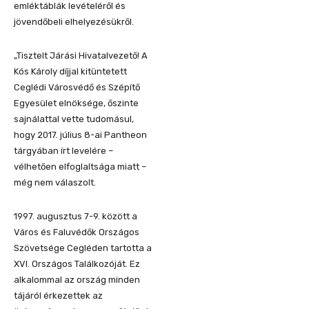
emléktáblák levételéről és
jövendőbeli elhelyezésükről.
„Tisztelt Járási Hivatalvezető! A
Kós Károly díjjal kitüntetett
Ceglédi Városvédő és Szépítő
Egyesület elnöksége, őszinte
sajnálattal vette tudomásul,
hogy 2017. július 8-ai Pantheon
tárgyában írt levelére –
vélhetően elfoglaltsága miatt –
még nem válaszolt.
1997. augusztus 7-9. között a
Város és Faluvédők Országos
Szövetsége Cegléden tartotta a
XVI. Országos Találkozóját. Ez
alkalommal az ország minden
tájáról érkezettek az