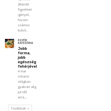
állandó
figyelmet
igényel,
hiszen
számos
külső...
EGYÉB
KATEGÓRIA
Jobb
forma,
jobb
egészség
fehérjével
A mai
rohanó
világban
gyakran alig
jut idő
arra,...
Továbbiak