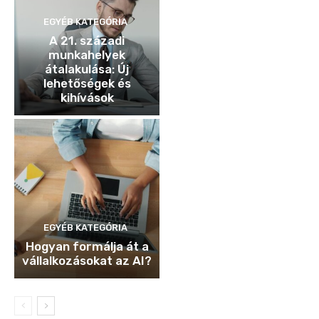
EGYÉB KATEGÓRIA
A 21. századi
munkahelyek
átalakulása: Új
lehetőségek és
kihívások
EGYÉB KATEGÓRIA
Hogyan formálja át a
vállalkozásokat az AI?