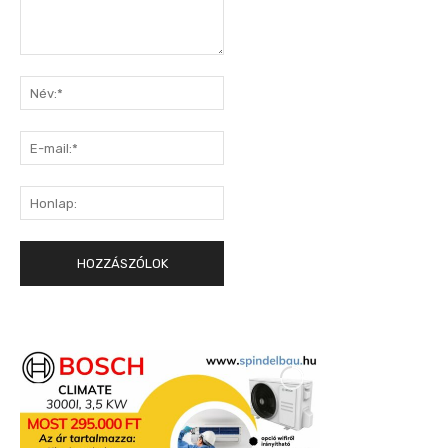
Hozzászólás:
Név:*
E-
mail:*
Honlap: