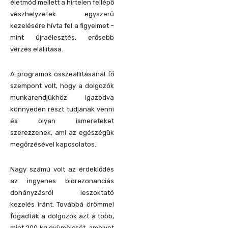
életmód mellett a hirtelen fellépő
vészhelyzetek egyszerű
kezelésére hívta fel a figyelmet –
mint újraélesztés, erősebb
vérzés elállítása.
A programok összeállításánál fő
szempont volt, hogy a dolgozók
munkarendjükhöz igazodva
könnyedén részt tudjanak venni
és olyan ismereteket
szerezzenek, ami az egészégük
megőrzésével kapcsolatos.
Nagy számú volt az érdeklődés
az ingyenes biorezonanciás
dohányzásról leszoktató
kezelés iránt. Továbbá örömmel
fogadták a dolgozók azt a több,
mint 200 kg gyümölcsöt, amelyet