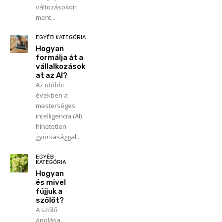
változásokon
ment...
EGYÉB KATEGÓRIA
Hogyan
formálja át a
vállalkozások
at az AI?
Az utóbbi
években a
mesterséges
intelligencia (AI)
hihetetlen
gyorsasággal...
EGYÉB
KATEGÓRIA
Hogyan
és mivel
fújjuk a
szőlőt?
A szőlő
ápolása