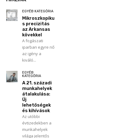
EGYÉB KATEGÓRIA
Mikroszkopiku
s precizitás
az Arkansas
kövekkel
A fogászati
iparban egyre nő
az igény a
kiváló...
EGYÉB
KATEGÓRIA
A 21. századi
munkahelyek
átalakulása:
Új
lehetőségek
és kihívások
Az utóbbi
évtizedekben a
munkahelyek
világa jelentős