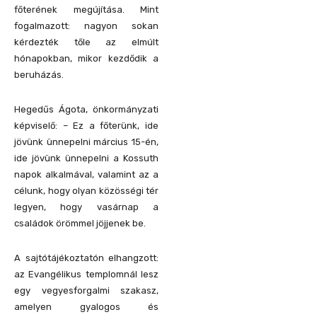
főterének megújítása. Mint
fogalmazott: nagyon sokan
kérdezték tőle az elmúlt
hónapokban, mikor kezdődik a
beruházás.
Hegedűs Ágota, önkormányzati
képviselő: – Ez a főterünk, ide
jövünk ünnepelni március 15-én,
ide jövünk ünnepelni a Kossuth
napok alkalmával, valamint az a
célunk, hogy olyan közösségi tér
legyen, hogy vasárnap a
családok örömmel jöjjenek be.
A sajtótájékoztatón elhangzott:
az Evangélikus templomnál lesz
egy vegyesforgalmi szakasz,
amelyen gyalogos és