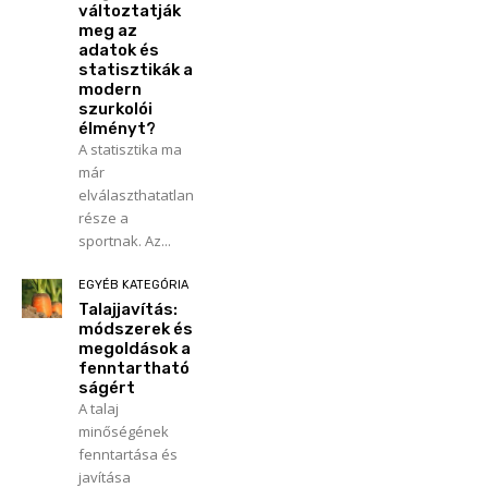
változtatják
meg az
adatok és
statisztikák a
modern
szurkolói
élményt?
A statisztika ma
már
elválaszthatatlan
része a
sportnak. Az...
EGYÉB KATEGÓRIA
Talajjavítás:
módszerek és
megoldások a
fenntartható
ságért
A talaj
minőségének
fenntartása és
javítása