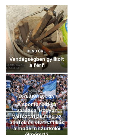
REND ŐRE
Vendégségben gyilkolt
a férfi
EGYÉB KATEGÓRIA
A sportanalitika
varázsa: Hogyan
változtatják meg az
adatok és statisztikák
a modern szurkolói
élményt?