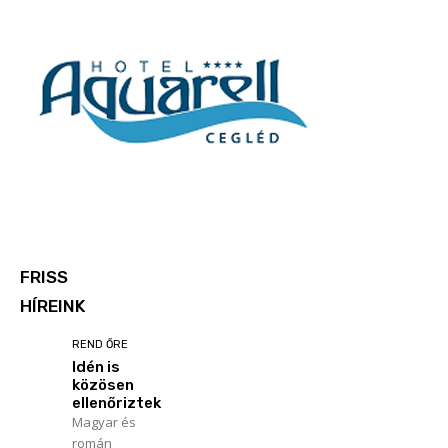
FRISS
HÍREINK
REND ŐRE
Idén is
közösen
ellenőriztek
Magyar és
román