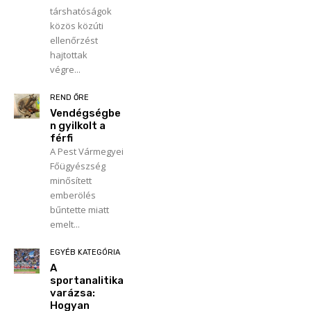
társhatóságok
közös közúti
ellenőrzést
hajtottak
végre...
REND ŐRE
Vendégségbe
n gyilkolt a
férfi
A Pest Vármegyei
Főügyészség
minősített
emberölés
bűntette miatt
emelt...
EGYÉB KATEGÓRIA
A
sportanalitika
varázsa:
Hogyan