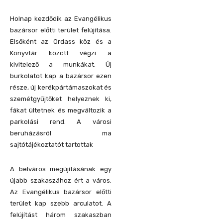
Holnap kezdődik az Evangélikus
bazársor előtti terület felújítása.
Elsőként az Ordass köz és a
Könyvtár között végzi a
kivitelező a munkákat. Új
burkolatot kap a bazársor ezen
része, új kerékpártámaszokat és
szemétgyűjtőket helyeznek ki,
fákat ültetnek és megváltozik a
parkolási rend. A városi
beruházásról ma
sajtótájékoztatót tartottak
A belváros megújításának egy
újabb szakaszához ért a város.
Az Evangélikus bazársor előtti
terület kap szebb arculatot. A
felújítást három szakaszban