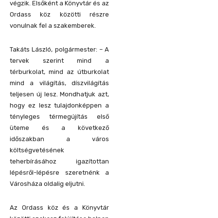
végzik. Elsőként a Könyvtár és az
Ordass köz közötti részre
vonulnak fel a szakemberek.
Takáts László, polgármester: – A
tervek szerint mind a
térburkolat, mind az útburkolat
mind a világítás, díszvilágítás
teljesen új lesz. Mondhatjuk azt,
hogy ez lesz tulajdonképpen a
tényleges térmegújítás első
üteme és a következő
időszakban a város
költségvetésének
teherbírásához igazítottan
lépésről-lépésre szeretnénk a
Városháza oldalig eljutni.
Az Ordass köz és a Könyvtár