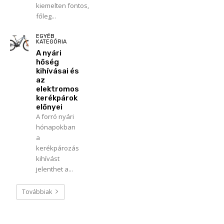
kiemelten fontos,
főleg...
EGYÉB
KATEGÓRIA
A nyári
hőség
kihívásai és
az
elektromos
kerékpárok
előnyei
A forró nyári
hónapokban
a
kerékpározás
kihívást
jelenthet a...
Továbbiak